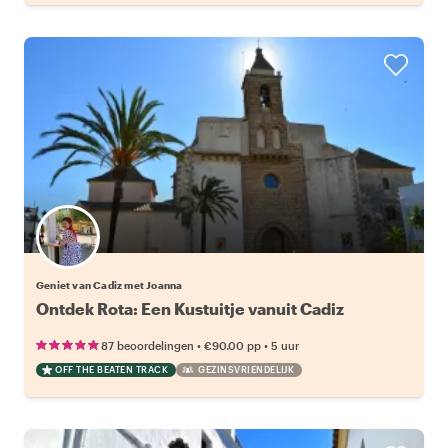
Geniet van Cadiz met Joanna
Ontdek Rota: Een Kustuitje vanuit Cadiz
•
•
87 beoordelingen
€90.00
pp
5 uur
OFF THE BEATEN TRACK
GEZINSVRIENDELIJK