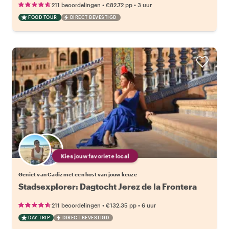
•
•
211 beoordelingen
€82.72
pp
3 uur
FOOD TOUR
DIRECT BEVESTIGD
Kies jouw favoriete local
Geniet van Cadiz met een host van jouw keuze
Stadsexplorer: Dagtocht Jerez de la Frontera
•
•
211 beoordelingen
€132.35
pp
6 uur
DAY TRIP
DIRECT BEVESTIGD