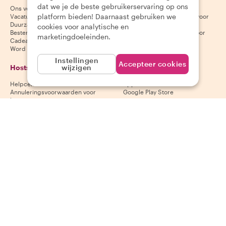
dat we je de beste gebruikerservaring op ons
Ons verhaal
Helpcentrum voor gasten
platform bieden! Daarnaast gebruiken we
Vacatures
Annuleringsvoorwaarden voor
Duurzaamheid
gasten
cookies voor analytische en
Bestemmingen
Algemene voorwaarden voor
marketingdoeleinden.
Cadeaubonnen
gasten
Word partner
Instellingen
Accepteer cookies
Hosts
Download onze app
wijzigen
Helpcentrum voor hosts
App Store
Annuleringsvoorwaarden voor
Google Play Store
hosts
Algemene voorwaarden voor
hosts
Word een host
Volg ons
Wij accepteren
Mastercard, Visa, Amex, Di
Facebook
Instagram
YouTube
Beschikbaarheid varieert per bestemming
©
2026
Withlocals.com
|
Privacybeleid
|
Cookies
|
Sitemap