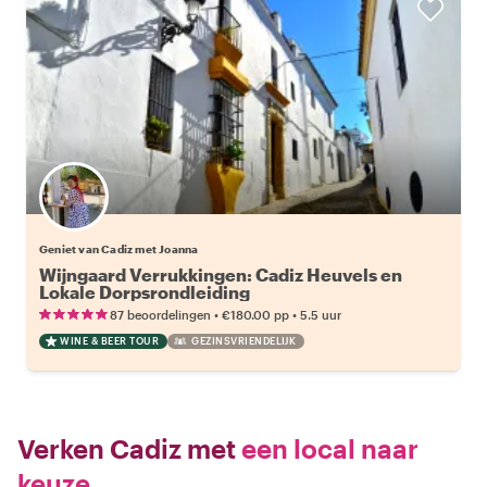
Geniet van Cadiz met Joanna
Wijngaard Verrukkingen: Cadiz Heuvels en
Lokale Dorpsrondleiding
•
•
87 beoordelingen
€180.00
pp
5.5 uur
WINE & BEER TOUR
GEZINSVRIENDELIJK
Verken Cadiz met
een local naar
keuze