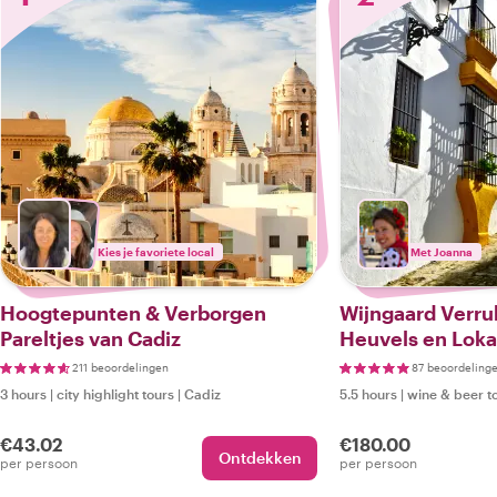
Kies je favoriete local
Met Joanna
Hoogtepunten & Verborgen
Wijngaard Verru
Pareltjes van Cadiz
Heuvels en Loka
Dorpsrondleidin
211 beoordelingen
87 beoordeling
3 hours
|
city highlight tours
|
Cadiz
5.5 hours
|
wine & beer t
€43.02
€180.00
Ontdekken
per persoon
per persoon