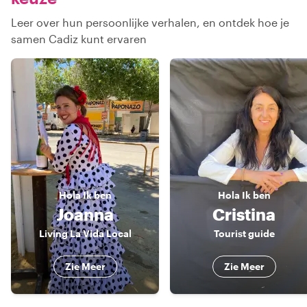
Leer over hun persoonlijke verhalen, en ontdek hoe je
samen Cadiz kunt ervaren
Hola
Ik ben
Hola
Ik ben
Joanna
Cristina
Living La Vida Local
Tourist guide
Zie Meer
Zie Meer