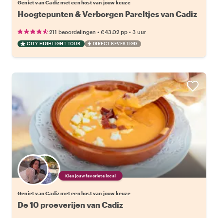
Geniet van Cadiz met een host van jouw keuze
Hoogtepunten & Verborgen Pareltjes van Cadiz
•
•
211 beoordelingen
€43.02
pp
3 uur
CITY HIGHLIGHT TOUR
DIRECT BEVESTIGD
Kies jouw favoriete local
Geniet van Cadiz met een host van jouw keuze
De 10 proeverijen van Cadiz