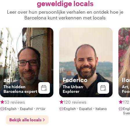
geweldige locals
Leer over hun persoonlijke verhalen en ontdek hoe je
Barcelona kunt verkennen met locals
adi
Federico
Il
The hidden
The Urban
Art,
Barcelona expert
Explorer
Foo
53 reviews
120 reviews
172
English・Español・עברית
English・Español・Italiano
Eng
Sve
Bekijk alle locals