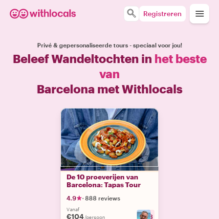
Registreren
Privé & gepersonaliseerde tours - speciaal voor jou!
Beleef Wandeltochten in
het beste
van
Barcelona met Withlocals
De 10 proeverijen van
Barcelona: Tapas Tour
4.9
·
888 reviews
Vanaf
€104
+
23
/persoon