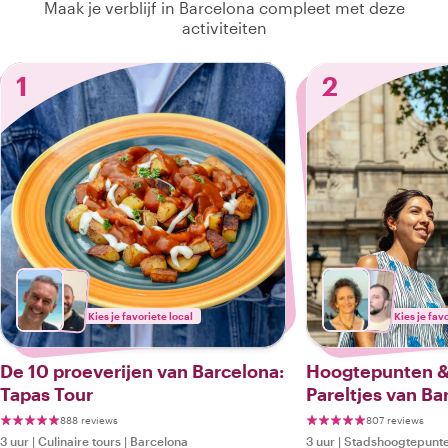
Maak je verblijf in Barcelona compleet met deze
activiteiten
1
2
Kies je favoriete local
Kies je fav
De 10 proeverijen van Barcelona:
Hoogtepunten &
Tapas Tour
Pareltjes van Ba
888 reviews
807 reviews
3 uur
|
Culinaire tours
|
Barcelona
3 uur
|
Stadshoogtepunte