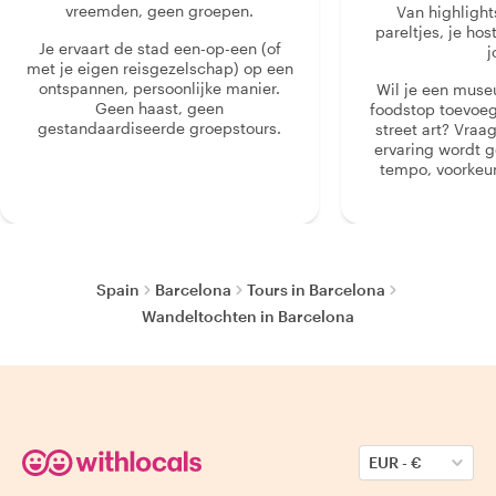
vreemden, geen groepen.
Van highlight
pareltjes, je hos
Je ervaart de stad een-op-een (of
j
met je eigen reisgezelschap) op een
ontspannen, persoonlijke manier.
Wil je een muse
Geen haast, geen
foodstop toevoeg
gestandaardiseerde groepstours.
street art? Vraa
ervaring wordt 
tempo, voorkeur
Spain
Barcelona
Tours in Barcelona
Wandeltochten in Barcelona
EUR
-
€