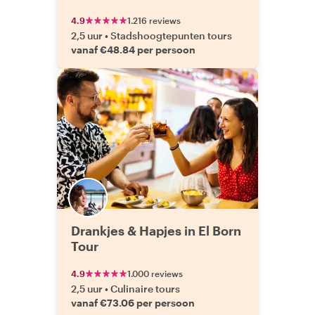
4.9
1.216 reviews
2,5 uur
•
Stadshoogtepunten tours
vanaf €48.84 per persoon
Drankjes & Hapjes in El Born
Tour
4.9
1.000 reviews
2,5 uur
•
Culinaire tours
vanaf €73.06 per persoon