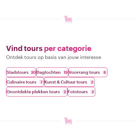
Vind tours
per categorie
Ontdek tours op basis van jouw interesse
Stadstours
Dagtochten
Voorrang tours
20
19
8
Culinaire tours
Kunst & Cultuur tours
7
2
Onontdekte plekken tours
Fototours
2
2