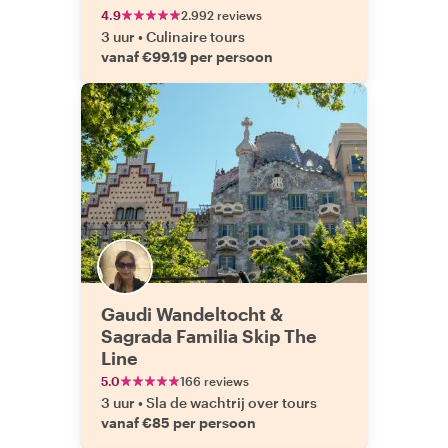
4.9
2.992 reviews
3 uur
•
Culinaire tours
vanaf €99.19 per persoon
Gaudi Wandeltocht &
Sagrada Familia Skip The
Line
5.0
166 reviews
3 uur
•
Sla de wachtrij over tours
vanaf €85 per persoon