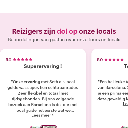
Reizigers zijn
dol op
onze locals
Beoordelingen van gasten over onze tours en locals
5.0
5.0
Superervaring !
T
"Onze ervaring met Seth als local
"Een hel leuke 
guide was super. Een echte aanrader.
van Barcelona. S
Zeer flexibel en totaal niet
je een prima e
tijdsgebonden. Bij ons volgende
deze geweldig l
Le
bezoek aan Barcelona is de tour met
local guide het eerste wat we
Lees meer
vastleggen."