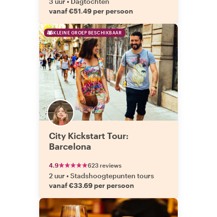
3 uur
•
Dagtochten
vanaf €51.49 per persoon
KLEINE GROEP BESCHIKBAAR
City Kickstart Tour:
Barcelona
4.9
623 reviews
2 uur
•
Stadshoogtepunten tours
vanaf €33.69 per persoon