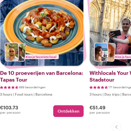
Kies je favoriete local
Kies je fav
De 10 proeverijen van Barcelona:
Withlocals Your 
Tapas Tour
Stadstour
889 beoordelingen
171 beoordeling
3 hours
|
Food tours
|
Barcelona
3 hours
|
Day trips
|
Barc
€103.73
€51.49
Ontdekken
per persoon
per persoon