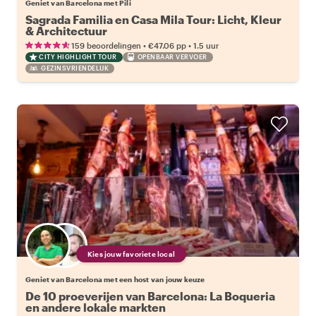
Geniet van Barcelona met Pili
Sagrada Familia en Casa Mila Tour: Licht, Kleur
& Architectuur
•
•
159 beoordelingen
€47.06
pp
1.5 uur
CITY HIGHLIGHT TOUR
OPENBAAR VERVOER
GEZINSVRIENDELIJK
Kies jouw favoriete local
Geniet van Barcelona met een host van jouw keuze
De 10 proeverijen van Barcelona: La Boqueria
en andere lokale markten