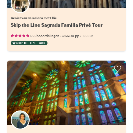
Geniet van Barcelona met Ellie
Skip the Line Sagrada Familia Privé Tour
•
•
133 beoordelingen
€66.00
pp
1.5 uur
SKIP THE LINE TOUR