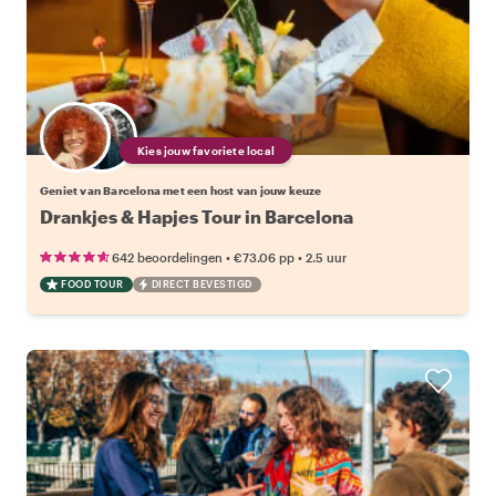
Kies jouw favoriete local
Geniet van Barcelona met een host van jouw keuze
Drankjes & Hapjes Tour in Barcelona
•
•
642 beoordelingen
€73.06
pp
2.5 uur
FOOD TOUR
DIRECT BEVESTIGD