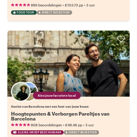
•
•
889 beoordelingen
€103.73
pp
3 uur
FOOD TOUR
DIRECT BEVESTIGD
Kies jouw favoriete local
Geniet van Barcelona met een host van jouw keuze
Hoogtepunten & Verborgen Pareltjes van
Barcelona
•
•
808 beoordelingen
€48.46
pp
3 uur
KLEINE GROEP BESCHIKBAAR
DIRECT BEVESTIGD