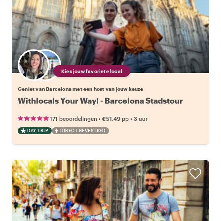
Kies jouw favoriete local
Geniet van Barcelona met een host van jouw keuze
Withlocals Your Way! - Barcelona Stadstour
•
•
171 beoordelingen
€51.49
pp
3 uur
DAY TRIP
DIRECT BEVESTIGD