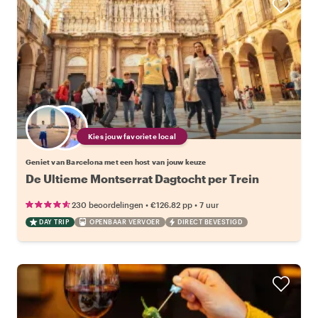
Kies jouw favoriete local
Geniet van Barcelona met een host van jouw keuze
De Ultieme Montserrat Dagtocht per Trein
•
•
230 beoordelingen
€126.82
pp
7 uur
DAY TRIP
OPENBAAR VERVOER
DIRECT BEVESTIGD