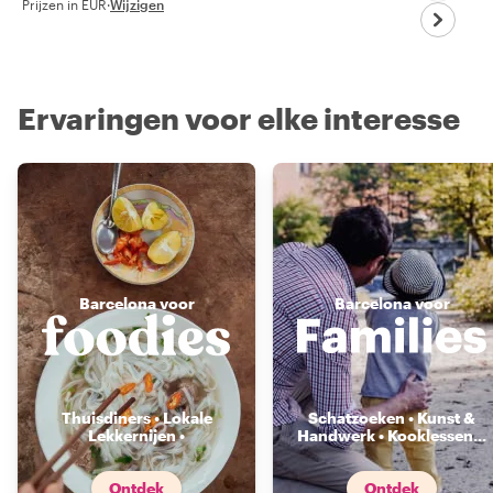
Prijzen in EUR
·
Wijzigen
Ervaringen voor elke interesse
Barcelona voor
Barcelona voor
Thuisdiners • Lokale
Schatzoeken • Kunst &
Lekkernijen •
Handwerk • Kooklessen
...
Voedselmarkten
...
Ontdek
Ontdek