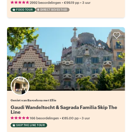
•
•
2992 beoordelingen
€99.19
pp
3 uur
FOOD TOUR
DIRECT BEVESTIGD
Geniet van Barcelona met Ellie
Gaudi Wandeltocht & Sagrada Familia Skip The
Line
•
•
166 beoordelingen
€85.00
pp
3 uur
SKIP THE LINE TOUR