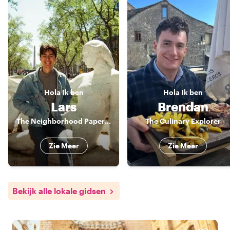
Hola
Ik ben
Hola
Ik ben
Lars
Brendan
The Neighborhood Paperboy
The Culinary Explorer
Zie Meer
Zie Meer
Bekijk alle lokale gidsen