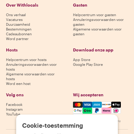
Over Withlocals
Gasten
Ons verhaal
Helpcentrum voor gasten
Vacatures
Annuleringsvoorwaarden voor
Duurzaamheid
gasten
Bestemmingen
Algemene voorwaarden voor
Cadeaubonnen
gasten
Word partner
Hosts
Download onze app
Helpcentrum voor hosts
App Store
Annuleringsvoorwaarden voor
Google Play Store
hosts
Algemene voorwaarden voor
hosts
Word een host
Volg ons
Wij accepteren
Mastercard, Visa, Amex, Di
Facebook
Instagram
YouTube
Beschikbaarheid varieert per bestemming
Cookie-toestemming