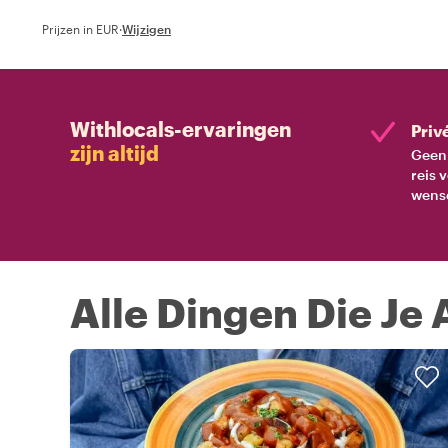
Prijzen in EUR
·
Wijzigen
Withlocals-ervaringen
Priv
zijn altijd
Geen 
reis 
wens
Alle Dingen Die Je 