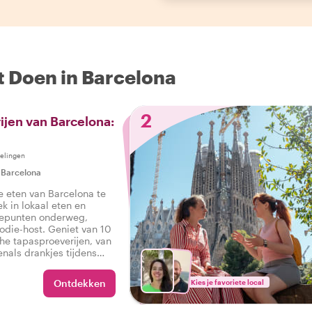
t Doen in Barcelona
2
ijen van Barcelona:
elingen
|
Barcelona
e eten van Barcelona te
ek in lokaal eten en
tepunten onderweg,
die-host. Geniet van 10
che tapasproeverijen, van
venals drankjes tijdens
odtour in Barcelona.
Ontdekken
Kies je favoriete local