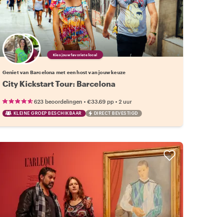
Kies jouw favoriete local
Geniet van Barcelona met een host van jouw keuze
City Kickstart Tour: Barcelona
•
•
623 beoordelingen
€33.69
pp
2 uur
KLEINE GROEP BESCHIKBAAR
DIRECT BEVESTIGD