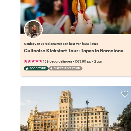
Kies jouw favoriete local
Geniet van Barcelona met een host van jouw keuze
Culinaire Kickstart Tour: Tapas in Barcelona
•
•
139 beoordelingen
€63.60
pp
2 uur
FOOD TOUR
DIRECT BEVESTIGD