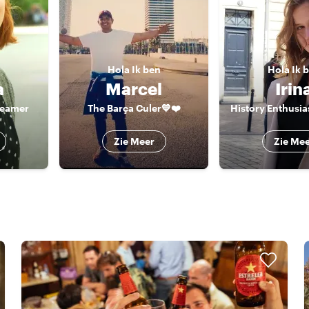
n
Hola
Ik ben
Hola
Ik 
a
Marcel
Irin
reamer
The Barça Culer💙❤️
Zie Meer
Zie Me