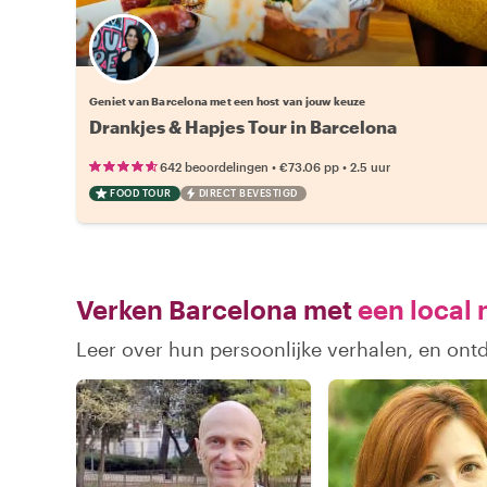
Kies jouw favoriete local
Geniet van Barcelona met een host van jouw keuze
Drankjes & Hapjes Tour in Barcelona
•
•
642 beoordelingen
€73.06
pp
2.5 uur
FOOD TOUR
DIRECT BEVESTIGD
Verken Barcelona met
een local 
Leer over hun persoonlijke verhalen, en ont