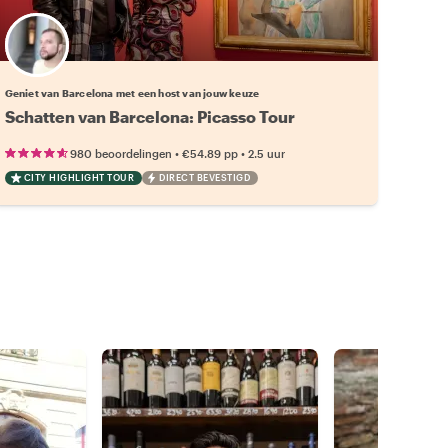
Kies jouw favoriete local
Geniet van Barcelona met een host van jouw keuze
Schatten van Barcelona: Picasso Tour
•
•
980 beoordelingen
€54.89
pp
2.5 uur
CITY HIGHLIGHT TOUR
DIRECT BEVESTIGD