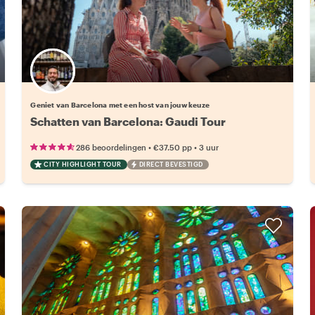
Kies jouw favoriete local
Geniet van Barcelona met een host van jouw keuze
Schatten van Barcelona: Gaudi Tour
•
•
286 beoordelingen
€37.50
pp
3 uur
CITY HIGHLIGHT TOUR
DIRECT BEVESTIGD