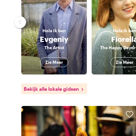
Hola
Ik ben
Hola
Ik be
Evgeniy
Fiorell
The Artist
The Happy Dayd
Zie Meer
Zie Meer
Bekijk alle lokale gidsen