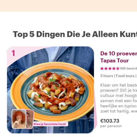
Top 5 Dingen Die Je Alleen Kun
1
De 10 proever
Tapas Tour
888 beoord
3 hours
|
Food tours
Klaar om het best
proeven? Stil je tr
cultuur met hoog
samen met een foo
heerlijke en typis
zoet tot hartig, e
een smakelijke fo
€103.73
Kies je favoriete local
per persoon