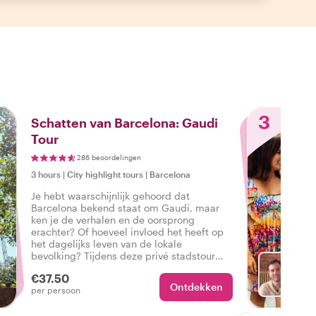
3
Schatten van Barcelona: Gaudi
Tour
286 beoordelingen
3 hours
|
City highlight tours
|
Barcelona
Je hebt waarschijnlijk gehoord dat
Barcelona bekend staat om Gaudí, maar
ken je de verhalen en de oorsprong
erachter? Of hoeveel invloed het heeft op
het dagelijks leven van de lokale
bevolking? Tijdens deze privé stadstour
staat je een culturele traktatie te wachten!
€37.50
Ontdekken
Ki
per persoon