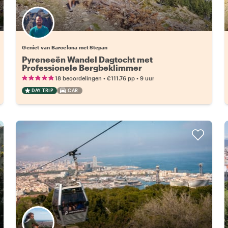
Geniet van Barcelona met Stepan
Pyreneeën Wandel Dagtocht met
Professionele Bergbeklimmer
•
•
18 beoordelingen
€111.76
pp
9 uur
DAY TRIP
CAR