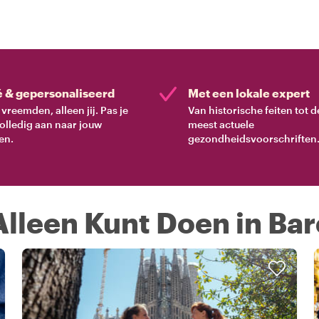
é & gepersonaliseerd
Met een lokale expert
vreemden, alleen jij. Pas je
Van historische feiten tot d
volledig aan naar jouw
meest actuele
en.
gezondheidsvoorschriften
Alleen Kunt Doen in Ba