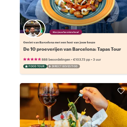
Kies jouw favoriete local
Geniet van Barcelona met een host van jouw keuze
De 10 proeverijen van Barcelona: Tapas Tour
•
•
888 beoordelingen
€103.73
pp
3 uur
FOOD TOUR
DIRECT BEVESTIGD