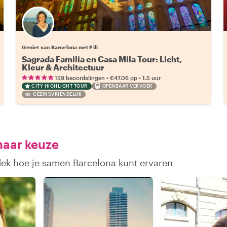
Geniet van Barcelona met Pili
Sagrada Familia en Casa Mila Tour: Licht,
Kleur & Architectuur
•
•
159 beoordelingen
€47.06
pp
1.5 uur
CITY HIGHLIGHT TOUR
OPENBAAR VERVOER
GEZINSVRIENDELIJK
naar keuze
dek hoe je samen Barcelona kunt ervaren