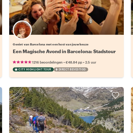
Kies jouw favoriete local
Geniet van Barcelona met een host van jouw keuze
Een Magische Avond in Barcelona: Stadstour
•
•
1216 beoordelingen
€48.84
pp
2.5 uur
CITY HIGHLIGHT TOUR
DIRECT BEVESTIGD