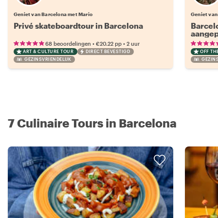
Geniet van Barcelona met Mario
Geniet van
Privé skateboardtour in Barcelona
Barcelo
aangep
opties.
•
•
68 beoordelingen
€20.22
pp
2 uur
ART & CULTURE TOUR
DIRECT BEVESTIGD
OFF TH
GEZINSVRIENDELIJK
GEZINS
7 Culinaire Tours in Barcelona