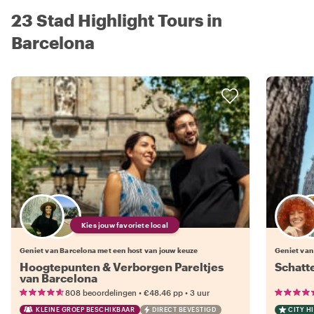
23 Stad Highlight Tours in
Barcelona
Kies jouw favoriete local
Geniet van Barcelona met een host van jouw keuze
Geniet van
Hoogtepunten & Verborgen Pareltjes
Schatt
van Barcelona
•
•
808 beoordelingen
€48.46
pp
3 uur
KLEINE GROEP BESCHIKBAAR
DIRECT BEVESTIGD
CITY H