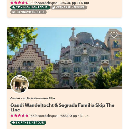
•
•
159 beoordelingen
€47.06
pp
1.5 uur
CITY HIGHLIGHT TOUR
OPENBAAR VERVOER
GEZINSVRIENDELIJK
Geniet van Barcelona met Ellie
Gaudi Wandeltocht & Sagrada Familia Skip The
Line
•
•
166 beoordelingen
€85.00
pp
3 uur
SKIP THE LINE TOUR