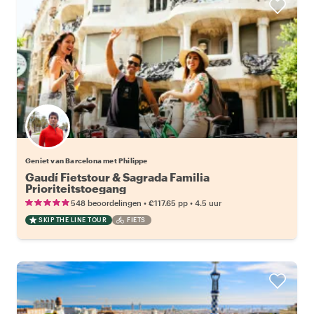
Geniet van Barcelona met Philippe
Gaudí Fietstour & Sagrada Familia
Prioriteitstoegang
•
•
548 beoordelingen
€117.65
pp
4.5 uur
SKIP THE LINE TOUR
FIETS