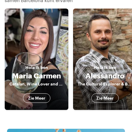
samen Barcelona kunt ervaren
Hola
Ik ben
Hola
Ik ben
Maria Carmen
Alessandro
Catalan, Wine Lover and Official Guide by the Government
The Cultural Explorer & Barcelona Storyteller
Zie Meer
Zie Meer