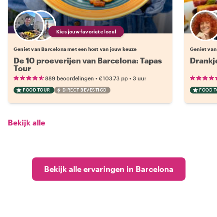
Kies jouw favoriete local
Geniet van Barcelona met een host van jouw keuze
Geniet van
De 10 proeverijen van Barcelona: Tapas
Drankj
Tour
•
•
889 beoordelingen
€103.73
pp
3 uur
FOOD TOUR
DIRECT BEVESTIGD
FOOD 
Bekijk alle
Bekijk alle ervaringen in Barcelona