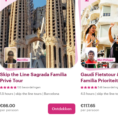
Met Ellie
Met Philippe
Skip the Line Sagrada Familia
Gaudí Fietstour
Privé Tour
Familia Priorite
133 beoordelingen
548 beoordelin
1.5 hours
|
skip the line tours
|
Barcelona
4.5 hours
|
skip the line t
€66.00
€117.65
Ontdekken
per persoon
per persoon