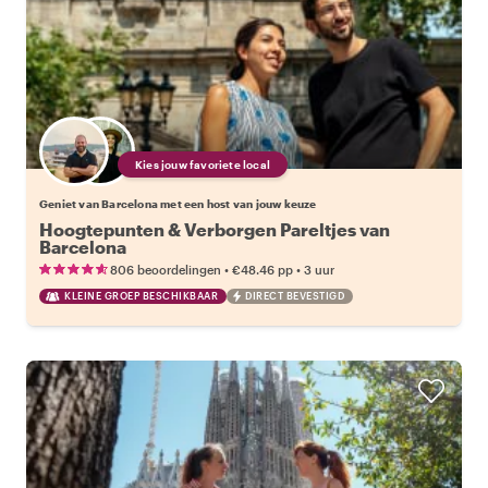
Kies jouw favoriete local
Geniet van Barcelona met een host van jouw keuze
Hoogtepunten & Verborgen Pareltjes van
Barcelona
•
•
806 beoordelingen
€48.46
pp
3 uur
KLEINE GROEP BESCHIKBAAR
DIRECT BEVESTIGD