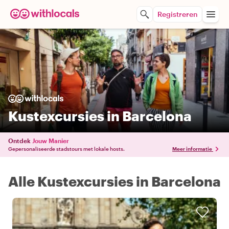
Registreren
Kustexcursies in Barcelona
Ontdek
Jouw Manier
Gepersonaliseerde stadstours met lokale hosts.
Meer informatie
Alle Kustexcursies in Barcelona