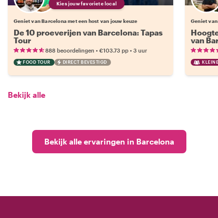
Kies jouw favoriete local
Geniet van Barcelona met een host van jouw keuze
Geniet van
De 10 proeverijen van Barcelona: Tapas
Hoogte
Tour
van Ba
•
•
888 beoordelingen
€103.73
pp
3 uur
FOOD TOUR
DIRECT BEVESTIGD
KLEIN
Bekijk alle
Bekijk alle ervaringen in Barcelona