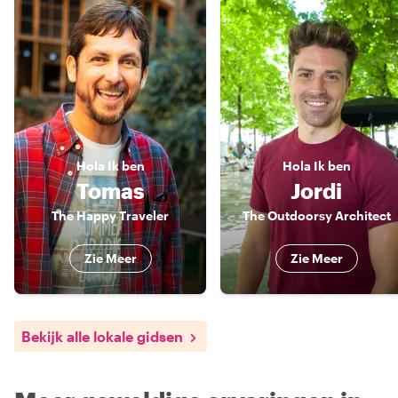
Hola
Ik ben
Hola
Ik ben
Tomas
Jordi
The Happy Traveler
The Outdoorsy Architect
Zie Meer
Zie Meer
Bekijk alle lokale gidsen