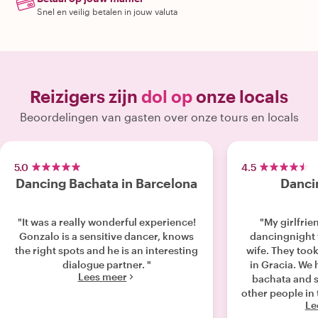
Snel en veilig betalen in jouw valuta
Reizigers zijn
dol op
onze locals
Beoordelingen van gasten over onze tours en locals
5.0
4.5
Dancing Bachata in Barcelona
Dancin
"It was a really wonderful experience!
"My girlfrie
Gonzalo is a sensitive dancer, knows
dancingnight 
the right spots and he is an interesting
wife. They took
dialogue partner. "
in Gracia. We h
Lees meer
bachata and s
other people in 
Le
first basics 