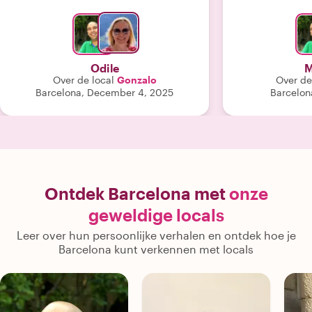
couple. Cont
Rebecca was e
advised us abo
we can use the
a great first e
Odile
M
Over de local
Gonzalo
Over de
Barcelona, December 4, 2025
Barcelon
Ontdek Barcelona met
onze
geweldige locals
Leer over hun persoonlijke verhalen en ontdek hoe je
Barcelona kunt verkennen met locals