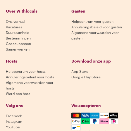
Over Withlocals
Gasten
Ons verhaal
Helpcentrum voor gasten
Vacatures
Annuleringsbeleid voor gasten
Duurzaamheid
Algemene voorwaarden voor
Bestemmingen
gasten
Cadeaubonnen
Samenwerken
Hosts
Download onze app
Helpcentrum voor hosts
App Store
Annuleringsbeleid voor hosts
Google Play Store
Algemene voorwaarden voor
hosts
Word een host
Volg ons
We accepteren
Mastercard, Visa, Amex, Di
Facebook
Instagram
YouTube