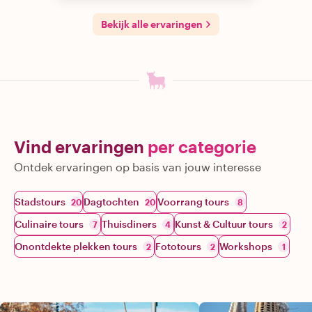
Bekijk alle ervaringen
Vind ervaringen
per categorie
Ontdek ervaringen op basis van jouw interesse
Stadstours
Dagtochten
Voorrang tours
20
20
8
Culinaire tours
Thuisdiners
Kunst & Cultuur tours
7
4
2
Onontdekte plekken tours
Fototours
Workshops
2
2
1