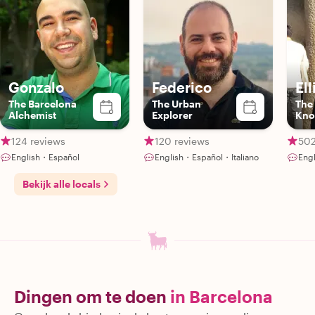
Gonzalo
Federico
Ell
The Barcelona
The Urban
The
Alchemist
Explorer
Kno
Gui
124 reviews
120 reviews
502
English・Español
English・Español・Italiano
Eng
Bekijk alle locals
Dingen om te doen
in Barcelona