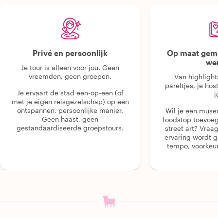
Privé en persoonlijk
Op maat gema
we
Je tour is alleen voor jou. Geen
vreemden, geen groepen.
Van highlight
pareltjes, je hos
Je ervaart de stad een-op-een (of
j
met je eigen reisgezelschap) op een
ontspannen, persoonlijke manier.
Wil je een muse
Geen haast, geen
foodstop toevoeg
gestandaardiseerde groepstours.
street art? Vraa
ervaring wordt 
tempo, voorkeur