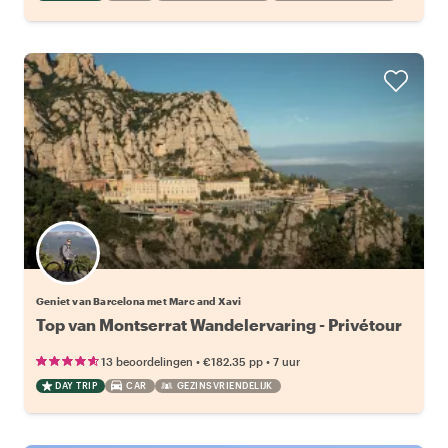
Geniet van Barcelona met Marc and Xavi
Top van Montserrat Wandelervaring - Privétour
•
•
13 beoordelingen
€182.35
pp
7 uur
DAY TRIP
CAR
GEZINSVRIENDELIJK