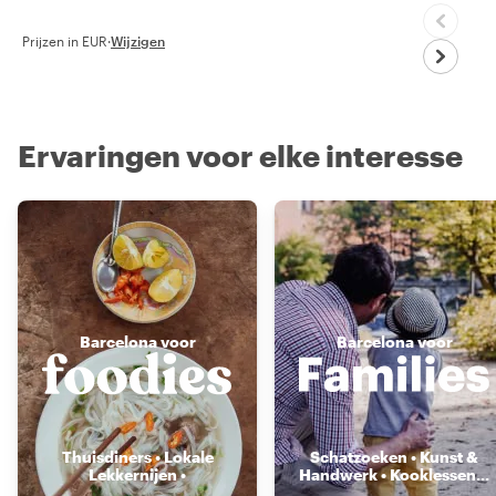
Prijzen in EUR
·
Wijzigen
Ervaringen voor elke interesse
Barcelona voor
Barcelona voor
Thuisdiners • Lokale
Schatzoeken • Kunst &
Lekkernijen •
Handwerk • Kooklessen
...
Voedselmarkten
...