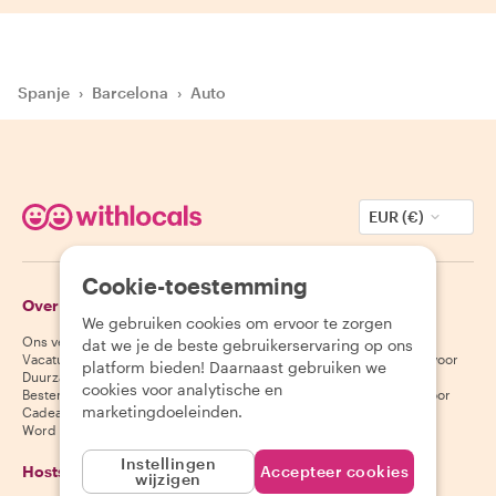
Spanje
›
Barcelona
›
Auto
EUR (€)
Cookie-toestemming
Over Withlocals
Gasten
We gebruiken cookies om ervoor te zorgen
Ons verhaal
Helpcentrum voor gasten
dat we je de beste gebruikerservaring op ons
Vacatures
Annuleringsvoorwaarden voor
platform bieden! Daarnaast gebruiken we
Duurzaamheid
gasten
cookies voor analytische en
Bestemmingen
Algemene voorwaarden voor
marketingdoeleinden.
Cadeaubonnen
gasten
Word partner
Instellingen
Hosts
Download onze app
Accepteer cookies
wijzigen