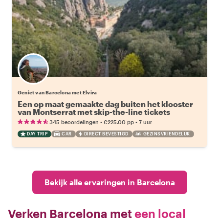
Geniet van Barcelona met Elvira
Een op maat gemaakte dag buiten het klooster
van Montserrat met skip-the-line tickets
•
•
345 beoordelingen
€225.00
pp
7 uur
DAY TRIP
CAR
DIRECT BEVESTIGD
GEZINSVRIENDELIJK
Bekijk alle ervaringen in Barcelona
Verken Barcelona met
een local