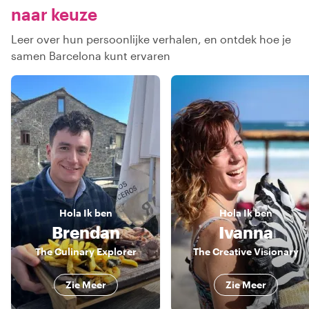
naar keuze
Leer over hun persoonlijke verhalen, en ontdek hoe je
samen Barcelona kunt ervaren
Hola
Ik ben
Hola
Ik ben
Brendan
Ivanna
The Culinary Explorer
The Creative Visionary
Zie Meer
Zie Meer