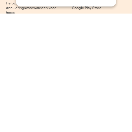
Helpcentrum voor hosts
App Store
Annuleringsvoorwaarden voor
Google Play Store
hosts
Algemene voorwaarden voor
hosts
Word een host
Volg ons
Wij accepteren
Mastercard, Visa, Amex, Di
Facebook
Instagram
YouTube
Beschikbaarheid varieert per bestemming
©
2026
Withlocals.com
|
Privacybeleid
|
Cookies
|
Sitemap