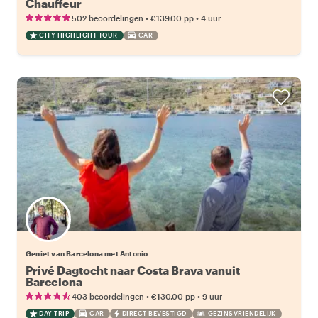
Chauffeur
•
•
502 beoordelingen
€139.00
pp
4 uur
CITY HIGHLIGHT TOUR
CAR
Geniet van Barcelona met Antonio
Privé Dagtocht naar Costa Brava vanuit
Barcelona
•
•
403 beoordelingen
€130.00
pp
9 uur
DAY TRIP
CAR
DIRECT BEVESTIGD
GEZINSVRIENDELIJK