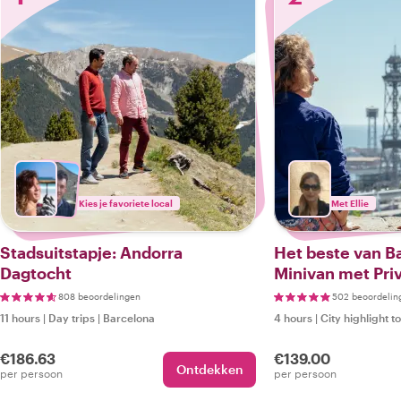
Kies je favoriete local
Met Ellie
Stadsuitstapje: Andorra
Het beste van B
Dagtocht
Minivan met Pri
808 beoordelingen
502 beoordelin
11 hours
|
Day trips
|
Barcelona
4 hours
|
City highlight t
€186.63
€139.00
Ontdekken
per persoon
per persoon