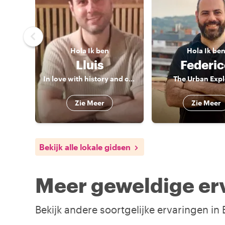
Hola
Ik ben
Hola
Ik be
Lluis
Federi
In love with history and culture
The Urban Expl
Zie Meer
Zie Meer
Bekijk alle lokale gidsen
Meer geweldige erv
Bekijk andere soortgelijke ervaringen in