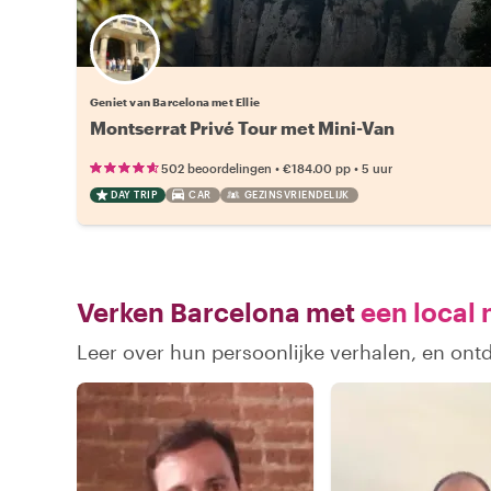
Geniet van Barcelona met Ellie
Montserrat Privé Tour met Mini-Van
•
•
502 beoordelingen
€184.00
pp
5 uur
DAY TRIP
CAR
GEZINSVRIENDELIJK
Verken Barcelona met
een local 
Leer over hun persoonlijke verhalen, en ont