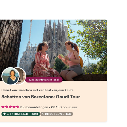
Kies jouw favoriete local
Geniet van Barcelona met een host van jouw keuze
Schatten van Barcelona: Gaudi Tour
•
•
286 beoordelingen
€37.50
pp
3 uur
CITY HIGHLIGHT TOUR
DIRECT BEVESTIGD