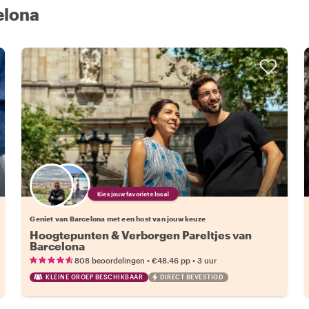
elona
Kies jouw favoriete local
Geniet van Barcelona met een host van jouw keuze
Hoogtepunten & Verborgen Pareltjes van
Barcelona
•
•
808 beoordelingen
€48.46
pp
3 uur
KLEINE GROEP BESCHIKBAAR
DIRECT BEVESTIGD