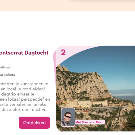
2
ontserrat Dagtocht
elingen
arcelona
hatten je kunt vinden in
en local je rondleiden!
 dagtrip ervaar je
een lokaal perspectief en
sante verhalen en unieke
 deze plek een must-visit
erblijf in Barcelona.
Ontdekken
Met Marc and Xavi