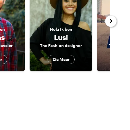
ben
Hola
Ik ben
Hola
I
as
Lusi
Mar
aveler
The Fashion designer
The Barça 
er
Zie Meer
Zie 