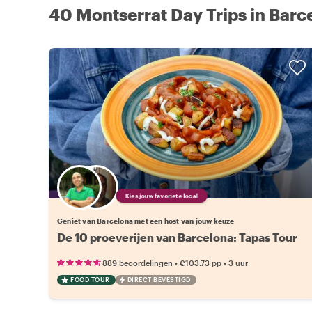
40 Montserrat Day Trips in Barc
Kies jouw favoriete local
Geniet van Barcelona met een host van jouw keuze
De 10 proeverijen van Barcelona: Tapas Tour
•
•
889 beoordelingen
€103.73
pp
3 uur
FOOD TOUR
DIRECT BEVESTIGD