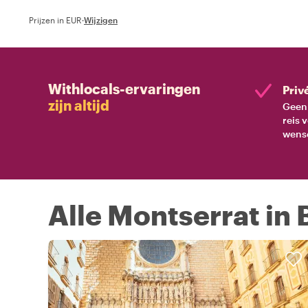
Prijzen in EUR
·
Wijzigen
Withlocals-ervaringen
Priv
zijn altijd
Geen 
reis 
wens
Alle Montserrat in