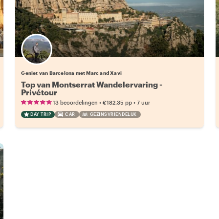
Geniet van Barcelona met Marc and Xavi
Top van Montserrat Wandelervaring -
Privétour
•
•
13 beoordelingen
€182.35
pp
7 uur
DAY TRIP
CAR
GEZINSVRIENDELIJK