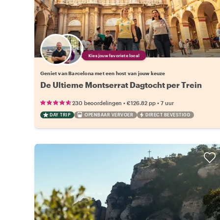
Kies jouw favoriete local
Geniet van Barcelona met een host van jouw keuze
De Ultieme Montserrat Dagtocht per Trein
•
•
230 beoordelingen
€126.82
pp
7 uur
DAY TRIP
OPENBAAR VERVOER
DIRECT BEVESTIGD