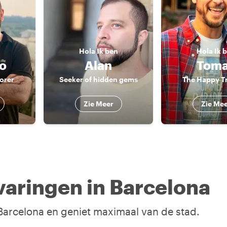
n
Hola
Ik ben
Hola
Ik 
co
Alan
Tom
orer
Seeker of hidden gems
The Happy Tr
Zie Meer
Zie Me
aringen in Barcelona
 Barcelona en geniet maximaal van de stad.