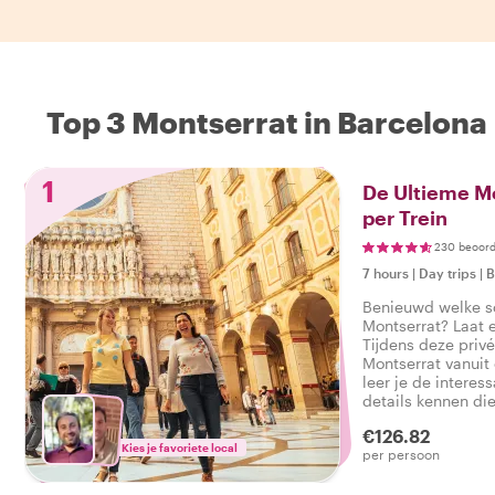
Top 3 Montserrat in Barcelona
1
De Ultieme M
per Trein
230 beoord
7 hours
|
Day trips
|
B
Benieuwd welke sc
Montserrat? Laat e
Tijdens deze privé
Montserrat vanuit 
leer je de interes
details kennen die
maken tijdens je v
€126.82
Kies je favoriete local
per persoon