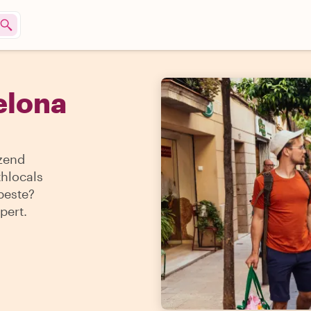
elona
izend
thlocals
 beste?
pert.