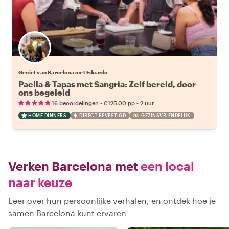
Geniet van Barcelona met Eduardo
Paella & Tapas met Sangria: Zelf bereid, door
ons begeleid
•
•
16 beoordelingen
€125.00
pp
2 uur
HOME DINNERS
DIRECT BEVESTIGD
GEZINSVRIENDELIJK
Verken Barcelona met
een local
naar keuze
Leer over hun persoonlijke verhalen, en ontdek hoe je
samen Barcelona kunt ervaren