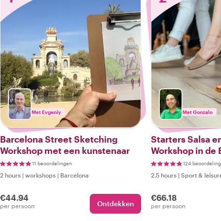
Met Evgeniy
Met Gonzalo
Barcelona Street Sketching
Starters Salsa e
Workshop met een kunstenaar
Workshop in de 
Nuitsfeer
11 beoordelingen
124 beoordelin
2 hours
|
workshops
|
Barcelona
2.5 hours
|
Sport & leisur
€44.94
€66.18
Ontdekken
per persoon
per persoon