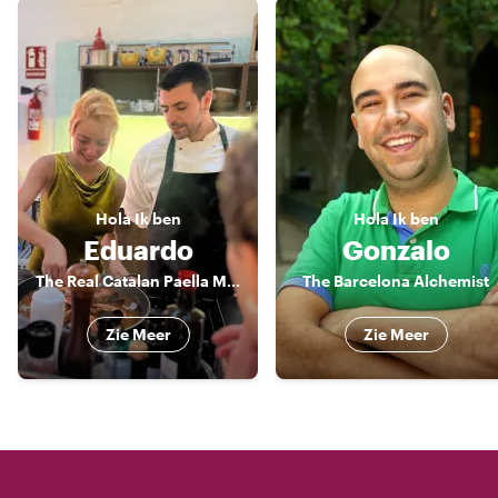
Hola
Ik ben
Hola
Ik ben
Eduardo
Gonzalo
The Real Catalan Paella Makers
The Barcelona Alchemist
Zie Meer
Zie Meer