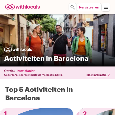
Registreren
Activiteiten in Barcelona
Ontdek
Jouw Manier
Gepersonaliseerde stadstours met lokale hosts.
Meer informatie
Top 5 Activiteiten in
Barcelona
1
2