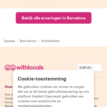
Bekijk alle ervaringen in Barcelona
Spanje
›
Barcelona
›
Activiteiten
EUR (€)
Cookie-toestemming
Over Withlocals
Gasten
We gebruiken cookies om ervoor te zorgen
dat we je de beste gebruikerservaring op ons
Ons verhaal
Helpcentrum voor gasten
platform bieden! Daarnaast gebruiken we
Vacatures
Annuleringsvoorwaarden voor
cookies voor analytische en
Duurzaamheid
gasten
marketingdoeleinden.
Bestemmingen
Algemene voorwaarden voor