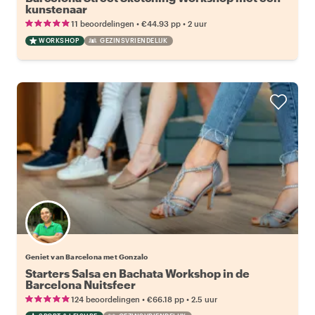
kunstenaar
•
•
11 beoordelingen
€44.93
pp
2 uur
WORKSHOP
GEZINSVRIENDELIJK
Geniet van Barcelona met Gonzalo
Starters Salsa en Bachata Workshop in de
Barcelona Nuitsfeer
•
•
124 beoordelingen
€66.18
pp
2.5 uur