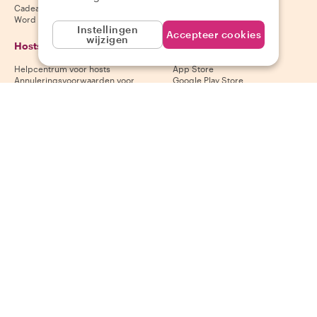
Cadeaubonnen
gasten
Word partner
Instellingen
Accepteer cookies
wijzigen
Hosts
Download onze app
Helpcentrum voor hosts
App Store
Annuleringsvoorwaarden voor
Google Play Store
hosts
Algemene voorwaarden voor
hosts
Word een host
Volg ons
Wij accepteren
Mastercard, Visa, Amex, Di
Facebook
Instagram
YouTube
Beschikbaarheid varieert per bestemming
©
2026
Withlocals.com
|
Privacybeleid
|
Cookies
|
Sitemap