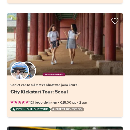
Kies jouw favoriete local
Geniet van Seoul met een host van jouw keuze
City Kickstart Tour: Seoul
•
•
121 beoordelingen
€25.00
pp
2 uur
CITY HIGHLIGHT TOUR
DIRECT BEVESTIGD