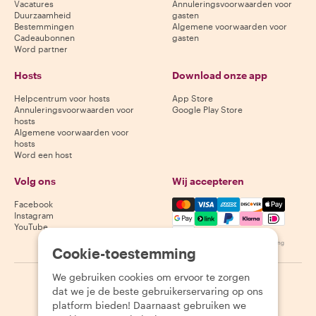
Vacatures
Annuleringsvoorwaarden voor
Duurzaamheid
gasten
Bestemmingen
Algemene voorwaarden voor
Cadeaubonnen
gasten
Word partner
Hosts
Download onze app
Helpcentrum voor hosts
App Store
Annuleringsvoorwaarden voor
Google Play Store
hosts
Algemene voorwaarden voor
hosts
Word een host
Volg ons
Wij accepteren
Mastercard, Visa, Amex, Di
Facebook
Instagram
YouTube
Beschikbaarheid varieert per bestemming
Cookie-toestemming
We gebruiken cookies om ervoor te zorgen
©
2026
Withlocals.com
|
Privacybeleid
|
Cookies
|
Sitemap
dat we je de beste gebruikerservaring op ons
platform bieden! Daarnaast gebruiken we