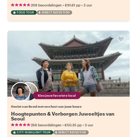
•
•
208 beoordelingen
€91.61
pp
3 uur
FOOD TOUR
DIRECT BEVESTIGD
Kies jouw favoriete local
Geniet van Seoul met een host van jouw keuze
Hoogtepunten & Verborgen Juweeltjes van
Seoul
•
•
256 beoordelingen
€50.35
pp
3 uur
CITY HIGHLIGHT TOUR
DIRECT BEVESTIGD