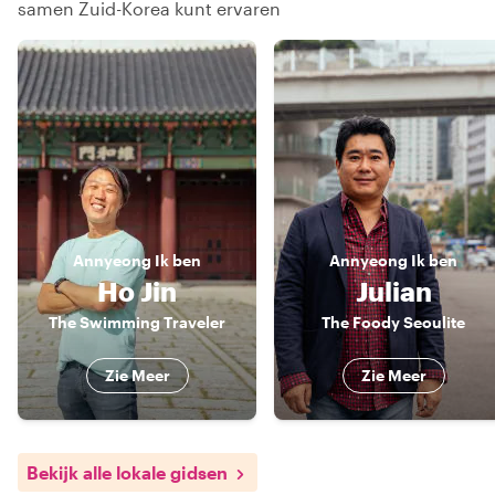
samen Zuid-Korea kunt ervaren
Annyeong
Ik ben
Annyeong
Ik ben
Ho Jin
Julian
The Swimming Traveler
The Foody Seoulite
Zie Meer
Zie Meer
Bekijk alle lokale gidsen