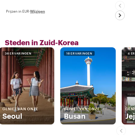
Prijzen in EUR
·
Wijzigen
Steden in Zuid-Korea
36 ERVARINGEN
16 ERVARINGEN
4 E
GENIET VAN ONZE
GENIET VAN ONZE
GENI
Seoul
Busan
Je