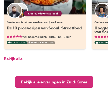
Kies jouw favoriete local
Geniet van Seoul met een host van jouw keuze
Geniet van
De 10 proeverijen van Seoul: Streetfood
Hoogte
van Se
•
•
208 beoordelingen
€91.61
pp
3 uur
FOOD TOUR
DIRECT BEVESTIGD
CITY H
Bekijk alle
Bekijk alle ervaringen in Zuid-Korea