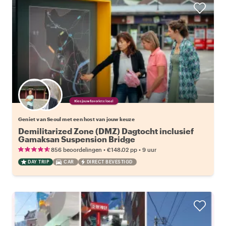
Kies jouw favoriete local
Geniet van Seoul met een host van jouw keuze
Demilitarized Zone (DMZ) Dagtocht inclusief
Gamaksan Suspension Bridge
•
•
856 beoordelingen
€148.02
pp
9 uur
DAY TRIP
CAR
DIRECT BEVESTIGD