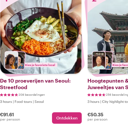
Kies je favoriete local
Kies je fav
De 10 proeverijen van Seoul:
Hoogtepunten &
Streetfood
Juweeltjes van 
208 beoordelingen
256 beoordelin
3 hours
|
Food tours
|
Seoul
3 hours
|
City highlight t
€91.61
€50.35
Ontdekken
per persoon
per persoon