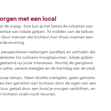
rgen met een local
st de vraag - hoe kun je het beste de schatten van
rtise van lokale gidsen. Te midden van de talloze
id door mensen die Incheon hun thuis noemen een
rde ervaring.
le perspectieven verborgen pareltjes en verhalen die
nekdotes tot culinaire hoogtepunten, lokale gidsen
afgestemd op jouw interesses. Voorbij de gangbare
cafés, serene steegjes en de hartslag van de stad.
p jouw tempo. Geen drukke menigten, geen gemiste
ereen kan genieten van Incheon door de ogen van een
 tour geleid door een local je morgen verlichten, en
an Incheon zoals nooit tevoren.