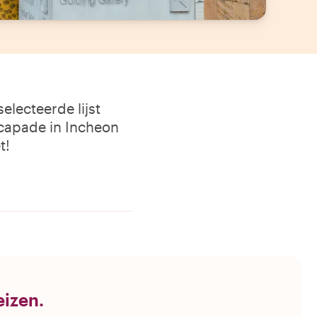
lecteerde lijst
scapade in Incheon
t!
eizen.