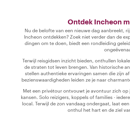
Ontdek Incheon mo
Nu de belofte van een nieuwe dag aanbreekt, rij
Incheon ontdekken? Zoek niet verder dan de expe
dingen om te doen, biedt een rondleiding gele
ongeëvenaa
Terwijl reisgidsen inzicht bieden, onthullen loka
de straten tot leven brengen. Van historische a
stellen authentieke ervaringen samen die zijn 
bezienswaardigheden leiden ze je naar charmante 
Met een privétour ontvouwt je avontuur zich o
kansen. Solo reizigers, koppels of families - ied
local. Terwijl de zon vandaag ondergaat, laat een
onthul het hart en de ziel v