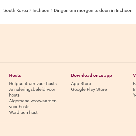
South Korea
Incheon
Dingen om morgen te doen in Incheon
Hosts
Download onze app
V
Helpcentrum voor hosts
App Store
F
Annuleringsbeleid voor
Google Play Store
I
hosts
Y
Algemene voorwaarden
voor hosts
Word een host