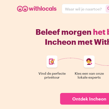
Waar wil je naartoe?
Beleef morgen
het 
Incheon met Wit
Vind de perfecte
Kies een van onze
privétour
lokale experts
Ontdek Incheon