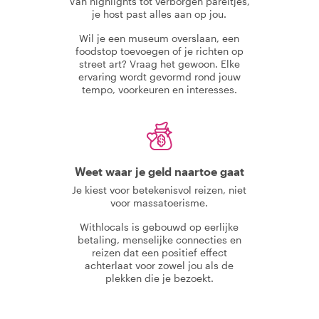
Van highlights tot verborgen pareltjes,
je host past alles aan op jou.
Wil je een museum overslaan, een
foodstop toevoegen of je richten op
street art? Vraag het gewoon. Elke
ervaring wordt gevormd rond jouw
tempo, voorkeuren en interesses.
Weet waar je geld naartoe gaat
Je kiest voor betekenisvol reizen, niet
voor massatoerisme.
Withlocals is gebouwd op eerlijke
betaling, menselijke connecties en
reizen dat een positief effect
achterlaat voor zowel jou als de
plekken die je bezoekt.