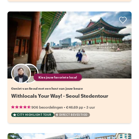
Kies jouw favoriete local
Geniet van Seoul met een host van jouw keuze
Withlocals Your Way! - Seoul Stedentour
•
•
906 beoordelingen
€46.69
pp
3 uur
CITY HIGHLIGHT TOUR
DIRECT BEVESTIGD