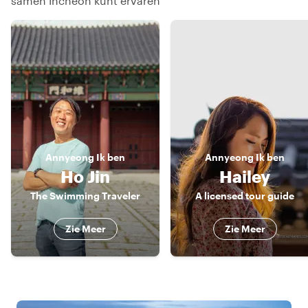
samen Incheon kunt ervaren
Annyeong
Ik ben
Annyeong
Ik ben
Ho Jin
Hailey
The Swimming Traveler
A licensed tour guide
Zie Meer
Zie Meer