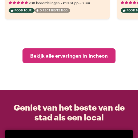
•
•
208 beoordelingen
€91.61
pp
3 uur
FOOD TOUR
DIRECT BEVESTIGD
FOOD 
Bekijk alle ervaringen in Incheon
Geniet van het beste van de
stad als een local