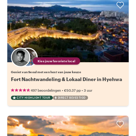
Kies jouw favoriete local
Geniet van Seoul met een host van jouw keuze
Fort Nachtwandeling & Lokaal Diner in Hyehwa
•
•
497 beoordelingen
€50.37
pp
3 uur
CITY HIGHLIGHT TOUR
DIRECT BEVESTIGD