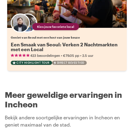
Kies jouw favoriete local
Geniet van Seoul met een host van jouw keuze
Een Smaak van Seoul: Verken 2 Nachtmarkten
met een Local
•
•
423 beoordelingen
€79.05
pp
2.5 uur
CITY HIGHLIGHT TOUR
DIRECT BEVESTIGD
Meer geweldige ervaringen in
Incheon
Bekijk andere soortgelijke ervaringen in Incheon en
geniet maximaal van de stad.