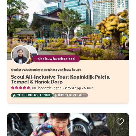
Kies jouw favoriete local
Geniet van Seoul met een host van jouw keuze
Seoul All-Inclusive Tour: Koninklijk Paleis,
Tempel & Hanok Dorp
•
•
906 beoordelingen
€75.37
pp
5 uur
CITY HIGHLIGHT TOUR
DIRECT BEVESTIGD