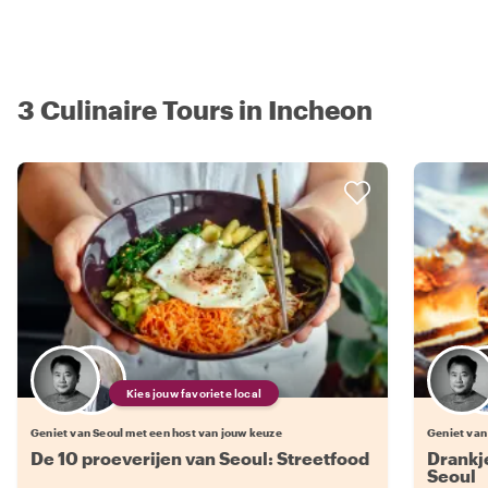
3 Culinaire Tours in Incheon
Kies jouw favoriete local
Geniet van Seoul met een host van jouw keuze
Geniet van
De 10 proeverijen van Seoul: Streetfood
Drankj
Seoul