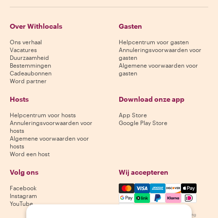
Over Withlocals
Gasten
Ons verhaal
Helpcentrum voor gasten
Vacatures
Annuleringsvoorwaarden voor
Duurzaamheid
gasten
Bestemmingen
Algemene voorwaarden voor
Cadeaubonnen
gasten
Word partner
Hosts
Download onze app
Helpcentrum voor hosts
App Store
Annuleringsvoorwaarden voor
Google Play Store
hosts
Algemene voorwaarden voor
hosts
Word een host
Volg ons
Wij accepteren
Mastercard, Visa, Amex, Di
Facebook
Instagram
YouTube
Beschikbaarheid varieert per bestemming