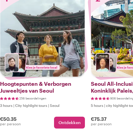
Kies je favoriete local
Kies je fav
Hoogtepunten & Verborgen
Seoul All-Inclus
Juweeltjes van Seoul
Koninklijk Palei
Hanok Dorp
256 beoordelingen
906 beoordelin
3 hours
|
City highlight tours
|
Seoul
5 hours
|
city highlight to
€50.35
€75.37
Ontdekken
per persoon
per persoon