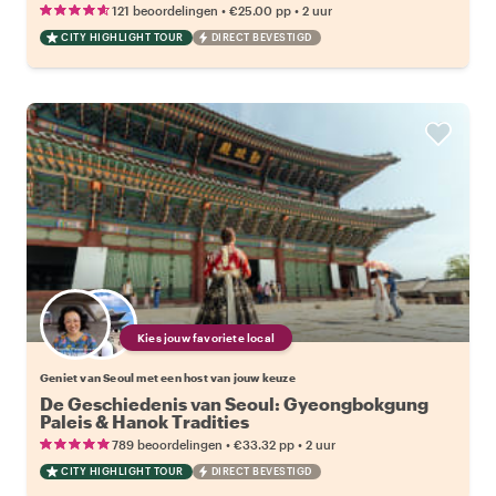
•
•
121 beoordelingen
€25.00
pp
2 uur
CITY HIGHLIGHT TOUR
DIRECT BEVESTIGD
Kies jouw favoriete local
Geniet van Seoul met een host van jouw keuze
De Geschiedenis van Seoul: Gyeongbokgung
Paleis & Hanok Tradities
•
•
789 beoordelingen
€33.32
pp
2 uur
CITY HIGHLIGHT TOUR
DIRECT BEVESTIGD