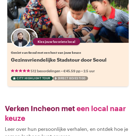
Kies jouw favoriete local
Geniet van Seoul met een host van jouw keuze
Gezinsvriendelijke Stadstour door Seoul
•
•
512 beoordelingen
€45.59
pp
2.5 uur
CITY HIGHLIGHT TOUR
DIRECT BEVESTIGD
Verken Incheon met
een local naar
keuze
Leer over hun persoonlijke verhalen, en ontdek hoe je