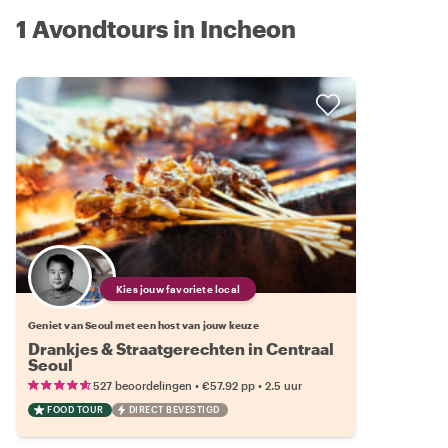
1 Avondtours in Incheon
Kies jouw favoriete local
Geniet van Seoul met een host van jouw keuze
Drankjes & Straatgerechten in Centraal
Seoul
•
•
527 beoordelingen
€57.92
pp
2.5 uur
FOOD TOUR
DIRECT BEVESTIGD