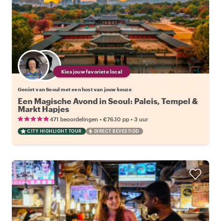
Kies jouw favoriete local
Geniet van Seoul met een host van jouw keuze
Een Magische Avond in Seoul: Paleis, Tempel &
Markt Hapjes
•
•
471 beoordelingen
€76.10
pp
3 uur
CITY HIGHLIGHT TOUR
DIRECT BEVESTIGD