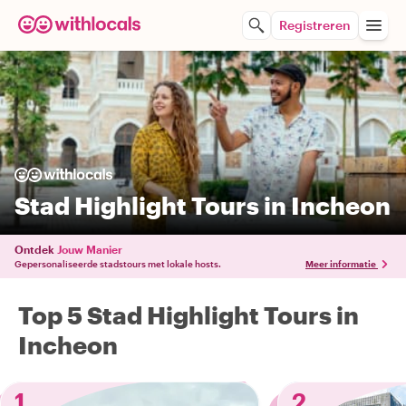
Registreren
Stad Highlight Tours in Incheon
Ontdek
Jouw Manier
Gepersonaliseerde stadstours met lokale hosts.
Meer informatie
Top 5 Stad Highlight Tours in
Incheon
1
2