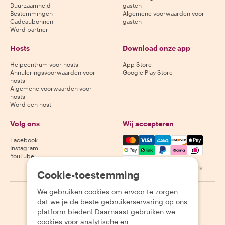
Duurzaamheid
gasten
Bestemmingen
Algemene voorwaarden voor
Cadeaubonnen
gasten
Word partner
Hosts
Download onze app
Helpcentrum voor hosts
App Store
Annuleringsvoorwaarden voor
Google Play Store
hosts
Algemene voorwaarden voor
hosts
Word een host
Volg ons
Wij accepteren
Mastercard, Visa, Amex, Di
Facebook
Instagram
YouTube
Beschikbaarheid varieert per bestemming
Cookie-toestemming
We gebruiken cookies om ervoor te zorgen
©
2026
Withlocals.com
|
Privacybeleid
|
Cookies
|
Sitemap
dat we je de beste gebruikerservaring op ons
platform bieden! Daarnaast gebruiken we
cookies voor analytische en