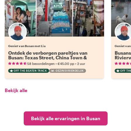
Geniet van Busan met Lia
Geniet van
Ontdek de verborgen pareltjes van
Busans
Busan: Texas Street, China Town &
Rivier
Dakbatgol Mural Village
bij Da
•
•
58 beoordelingen
€45.00
pp
2 uur
OFF THE BEATEN TRACK
GEZINSVRIENDELIJK
OFF TH
Bekijk alle
Bekijk alle ervaringen in Busan