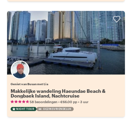
Geniet van Busan met Lia
Makkelijke wandeling Haeundae Beach &
Dongbaek Island, Nachtcruise
•
•
58 beoordelingen
€66.00
pp
3 uur
NIGHT TOUR
GEZINSVRIENDELIJK