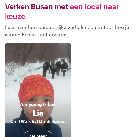
Verken Busan met
een local naar
keuze
Leer over hun persoonlijke verhalen, en ontdek hoe je
samen Busan kunt ervaren
Annyeong
Ik ben
Lia
Chill Walk Eat Drink Repeat
Zie Meer