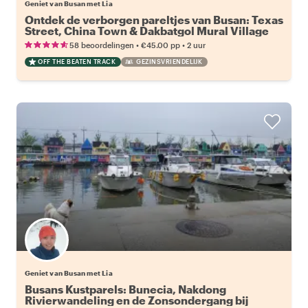
Geniet van Busan met Lia
Ontdek de verborgen pareltjes van Busan: Texas
Street, China Town & Dakbatgol Mural Village
•
•
58 beoordelingen
€45.00
pp
2 uur
OFF THE BEATEN TRACK
GEZINSVRIENDELIJK
Geniet van Busan met Lia
Busans Kustparels: Bunecia, Nakdong
Rivierwandeling en de Zonsondergang bij