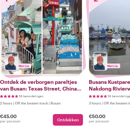
Met Lia
Met Lia
Ontdek de verborgen pareltjes
Busans Kustpare
van Busan: Texas Street, China
Nakdong Rivierw
Town & Dakbatgol Mural Village
Zonsondergang 
58 beoordelingen
58 beoordeling
Strand
2 hours
|
Off the beaten track
|
Busan
3 hours
|
Off the beaten 
€45.00
€50.00
Ontdekken
per persoon
per persoon