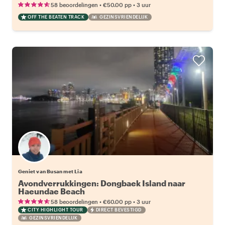
Dadaepo Strand
•
•
58 beoordelingen
€50.00
pp
3 uur
OFF THE BEATEN TRACK
GEZINSVRIENDELIJK
Geniet van Busan met Lia
Avondverrukkingen: Dongbaek Island naar
Haeundae Beach
•
•
58 beoordelingen
€60.00
pp
3 uur
CITY HIGHLIGHT TOUR
DIRECT BEVESTIGD
GEZINSVRIENDELIJK