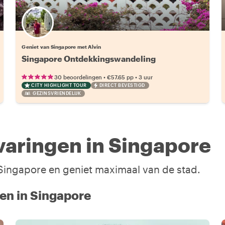
Geniet van Singapore met Alvin
Singapore Ontdekkingswandeling
•
•
30 beoordelingen
€57.65
pp
3 uur
CITY HIGHLIGHT TOUR
DIRECT BEVESTIGD
GEZINSVRIENDELIJK
aringen in Singapore
n Singapore en geniet maximaal van de stad.
oen in Singapore