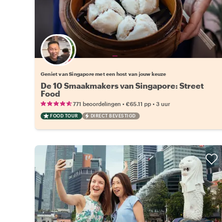
Kies jouw favoriete local
Geniet van Singapore met een host van jouw keuze
De 10 Smaakmakers van Singapore: Street
Food
•
•
771 beoordelingen
€65.11
pp
3 uur
FOOD TOUR
DIRECT BEVESTIGD