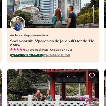
Geniet van Singapore met Peter
Snel vooruit: S'pore van de jaren 40 tot de 21e
eeuw
•
•
93 beoordelingen
€66.25
pp
4 uur
CITY HIGHLIGHT TOUR
DIRECT BEVESTIGD