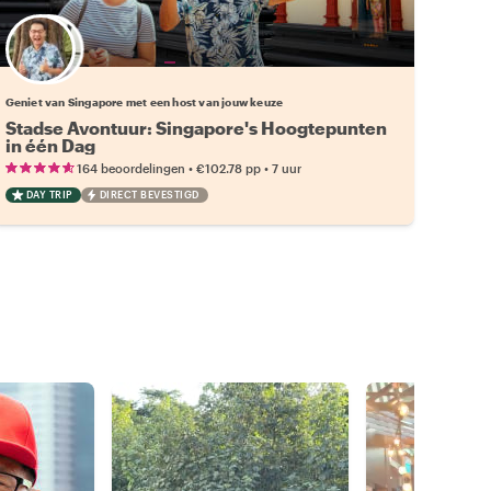
Kies jouw favoriete local
Geniet van Singapore met een host van jouw keuze
Stadse Avontuur: Singapore's Hoogtepunten
in één Dag
•
•
164 beoordelingen
€102.78
pp
7 uur
DAY TRIP
DIRECT BEVESTIGD