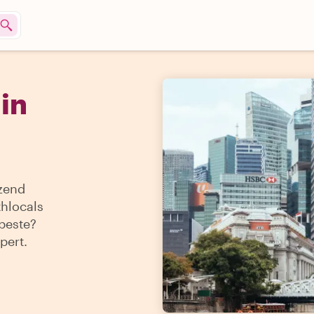
in
izend
thlocals
 beste?
pert.