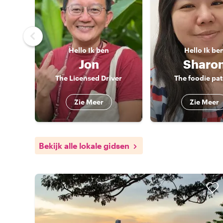
Hello
Ik ben
Hello
Ik be
Jon
Sharo
The Licensed Driver
The foodie pat
Zie Meer
Zie Meer
Bekijk alle lokale gidsen