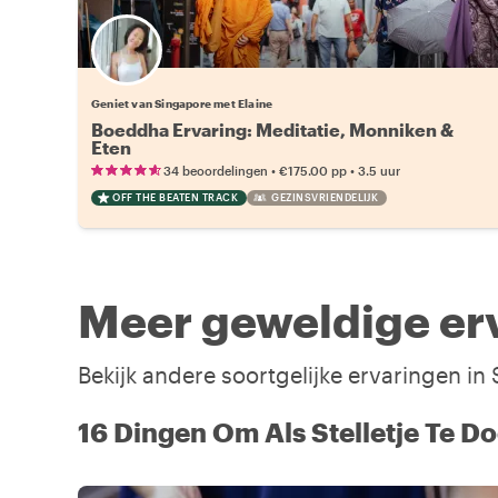
Geniet van Singapore met Elaine
Boeddha Ervaring: Meditatie, Monniken &
Eten
•
•
34 beoordelingen
€175.00
pp
3.5 uur
OFF THE BEATEN TRACK
GEZINSVRIENDELIJK
Meer geweldige erv
Bekijk andere soortgelijke ervaringen i
16 Dingen Om Als Stelletje Te D