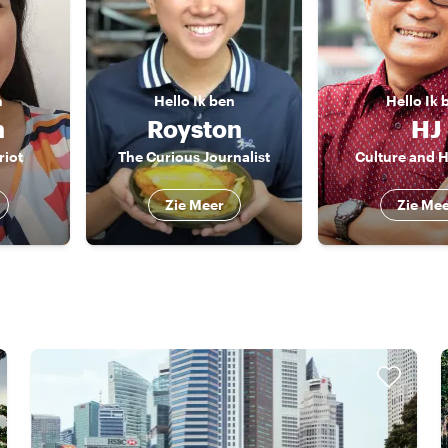
n
Hello
Ik ben
Hello
Ik 
n
Royston
HJ
riot
The Curious Journalist
Culture and H
Zie Meer
Zie Me