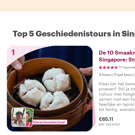
Top 5 Geschiedenistours in Si
1
De 10 Smaak
Singapore: St
771 beoord
3 hours
|
Food tours
Klaar om het best
proeven? Stil je tr
cultuur met hoog
samen met een foo
heerlijke en typis
tot hartig, evenal
smakelijke foodto
€65.11
Kies je favoriete local
per persoon