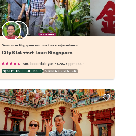
Kies jouw favoriete local
Geniet van Singapore met een host van jouw keuze
City Kickstart Tour: Singapore
•
•
1590 beoordelingen
€28.77
pp
2 uur
CITY HIGHLIGHT TOUR
DIRECT BEVESTIGD