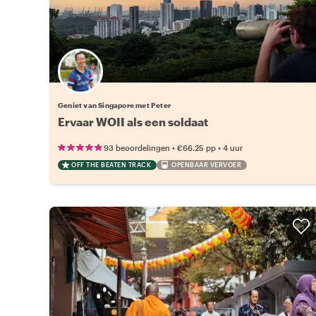
Geniet van Singapore met Peter
Ervaar WOII als een soldaat
•
•
93 beoordelingen
€66.25
pp
4 uur
OFF THE BEATEN TRACK
OPENBAAR VERVOER