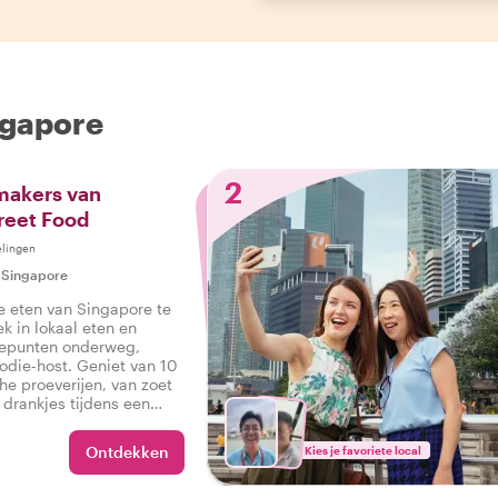
ngapore
2
makers van
reet Food
elingen
|
Singapore
e eten van Singapore te
ek in lokaal eten en
tepunten onderweg,
die-host. Geniet van 10
che proeverijen, van zoet
s drankjes tijdens een
ur in Singapore.
Ontdekken
Kies je favoriete local