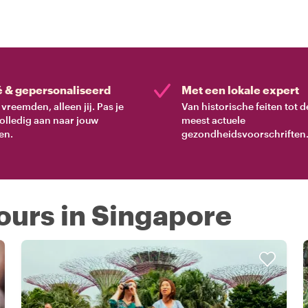
é & gepersonaliseerd
Met een lokale expert
vreemden, alleen jij. Pas je
Van historische feiten tot d
volledig aan naar jouw
meest actuele
en.
gezondheidsvoorschriften
ours in Singapore