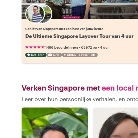
Kies jouw favoriete local
Geniet van Singapore met een host van jouw keuze
De Ultieme Singapore Layover Tour van 4 uur
•
•
1486 beoordelingen
€89.72
pp
4 uur
DAY TRIP
CAR
DIRECT BEVESTIGD
Verken Singapore met
een local 
Leer over hun persoonlijke verhalen, en on