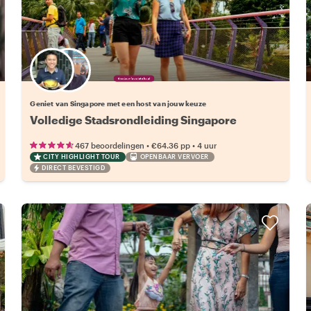
Kies jouw favoriete local
Geniet van Singapore met een host van jouw keuze
Volledige Stadsrondleiding Singapore
•
•
467 beoordelingen
€64.36
pp
4 uur
CITY HIGHLIGHT TOUR
OPENBAAR VERVOER
DIRECT BEVESTIGD