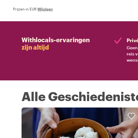
Prijzen in EUR
·
Wijzigen
Withlocals-ervaringen
Priv
zijn altijd
Geen 
reis 
wens
Alle Geschiedenist