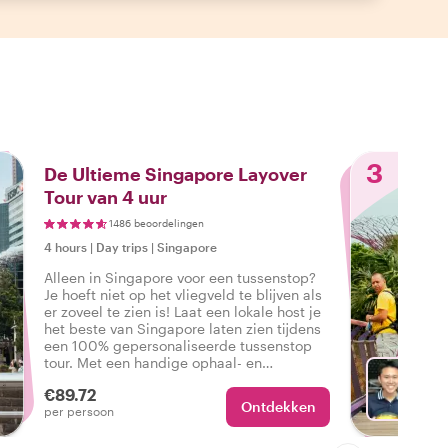
3
De Ultieme Singapore Layover
Tour van 4 uur
1486 beoordelingen
4 hours
|
Day trips
|
Singapore
Alleen in Singapore voor een tussenstop?
Je hoeft niet op het vliegveld te blijven als
er zoveel te zien is! Laat een lokale host je
het beste van Singapore laten zien tijdens
een 100% gepersonaliseerde tussenstop
tour. Met een handige ophaal- en
wegbrengservice heb je tijd om het
€89.72
prachtige Singapore te ontdekken!
Ontdekken
Ki
per persoon