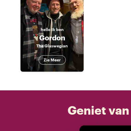
hello
Ik ben
Gordon
The Glaswegian
Zie Meer
Geniet van 