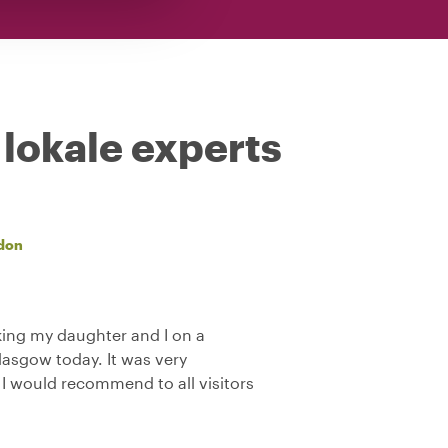
 lokale experts
don
king my daughter and I on a
lasgow today. It was very
 I would recommend to all visitors