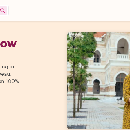
gow
ing in
veau.
 en 100%