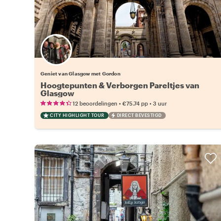
Geniet van Glasgow met Gordon
Hoogtepunten & Verborgen Pareltjes van
Glasgow
•
•
12 beoordelingen
€75.74
pp
3 uur
CITY HIGHLIGHT TOUR
DIRECT BEVESTIGD