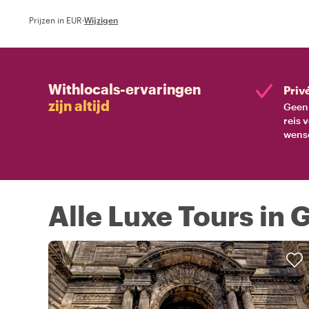
Prijzen in EUR
·
Wijzigen
Withlocals-ervaringen
Priv
zijn altijd
Geen 
reis 
wens
Alle Luxe Tours in