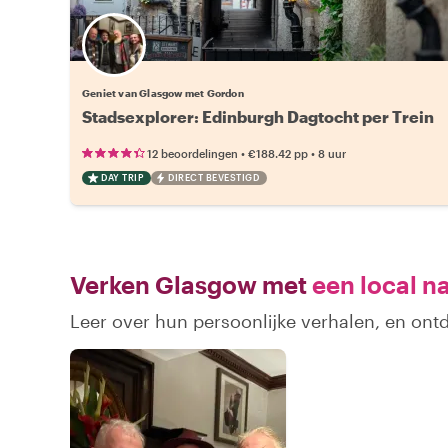
Geniet van Glasgow met Gordon
Stadsexplorer: Edinburgh Dagtocht per Trein
•
•
12 beoordelingen
€188.42
pp
8 uur
DAY TRIP
DIRECT BEVESTIGD
Verken Glasgow met
een local n
Leer over hun persoonlijke verhalen, en on