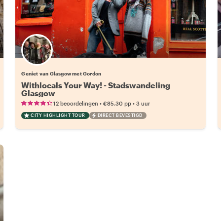
Geniet van Glasgow met Gordon
Withlocals Your Way! - Stadswandeling
Glasgow
•
•
12 beoordelingen
€85.30
pp
3 uur
CITY HIGHLIGHT TOUR
DIRECT BEVESTIGD