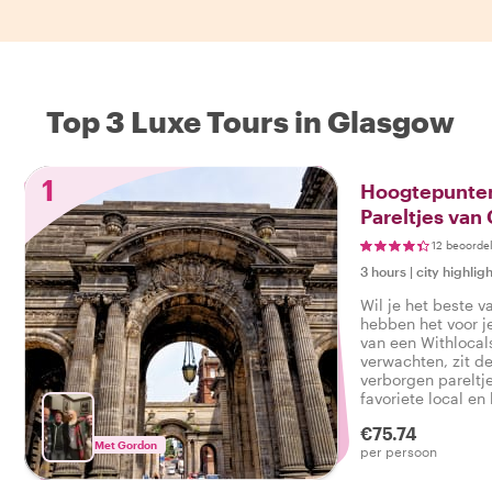
Top 3 Luxe Tours in Glasgow
1
Hoogtepunten
Pareltjes van
12 beoorde
3 hours
|
city highligh
Wil je het beste 
hebben het voor j
van een Withlocal
verwachten, zit d
verborgen pareltj
favoriete local en
echte sfeer van de
€75.74
alles heeft, zodat
Met Gordon
per persoon
het echte Glasgow