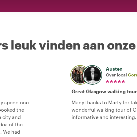
s leuk vinden aan onze
Austen
Over local
Gor
Great Glasgow walking tour
ly spend one
Many thanks to Marty for ta
 booked the
wonderful walking tour of G
 city and
informative and interesting.
dea of the
rs. We had