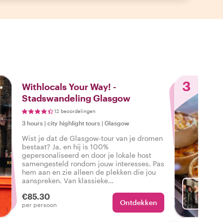
3
Withlocals Your Way! -
Stadswandeling Glasgow
12 beoordelingen
3 hours
|
city highlight tours
|
Glasgow
Wist je dat de Glasgow-tour van je dromen
bestaat? Ja, en hij is 100%
gepersonaliseerd en door je lokale host
samengesteld rondom jouw interesses. Pas
hem aan en zie alleen de plekken die jou
aanspreken. Van klassieke
bezienswaardigheden tot wandelingen
€85.30
door de wijken - jouw wensen zijn onze
Ontdekken
Met G
per persoon
opdracht!