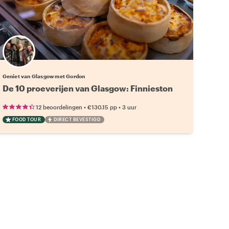
Geniet van Glasgow met Gordon
De 10 proeverijen van Glasgow: Finnieston
•
•
12 beoordelingen
€130.15
pp
3 uur
FOOD TOUR
DIRECT BEVESTIGD