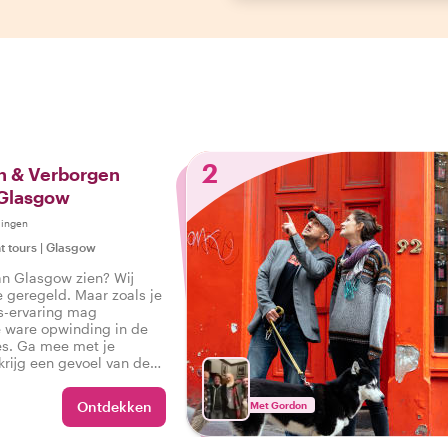
2
 & Verborgen
 Glasgow
lingen
t tours
|
Glasgow
van Glasgow zien? Wij
e geregeld. Maar zoals je
s-ervaring mag
e ware opwinding in de
es. Ga mee met je
 krijg een gevoel van de
 stad tijdens een tour die
 je kunt zeggen: Ik heb
Ontdekken
Met Gordon
 ervaren!