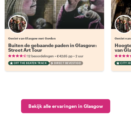
Geniet van Glasgow met Gordon
Geniet van
Buiten de gebaande paden in Glasgow:
Hoogte
Street Art Tour
van Gl
•
•
12 beoordelingen
€42.65
pp
2 uur
OFF THE BEATEN TRACK
DIRECT BEVESTIGD
CITY H
Bekijk alle ervaringen in Glasgow