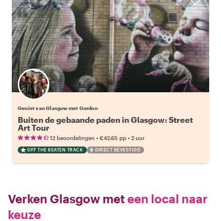
Geniet van Glasgow met Gordon
Buiten de gebaande paden in Glasgow: Street
Art Tour
•
•
12 beoordelingen
€42.65
pp
2 uur
OFF THE BEATEN TRACK
DIRECT BEVESTIGD
Verken Glasgow met
een local naar
keuze