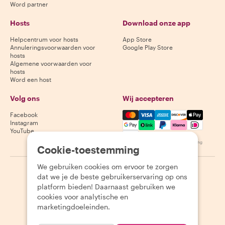
Word partner
Hosts
Download onze app
Helpcentrum voor hosts
App Store
Annuleringsvoorwaarden voor
Google Play Store
hosts
Algemene voorwaarden voor
hosts
Word een host
Volg ons
Wij accepteren
Mastercard, Visa, Amex, Di
Facebook
Instagram
YouTube
Beschikbaarheid varieert per bestemming
Cookie-toestemming
We gebruiken cookies om ervoor te zorgen
©
2026
Withlocals.com
|
Privacybeleid
|
Cookies
|
Sitemap
dat we je de beste gebruikerservaring op ons
platform bieden! Daarnaast gebruiken we
cookies voor analytische en
marketingdoeleinden.