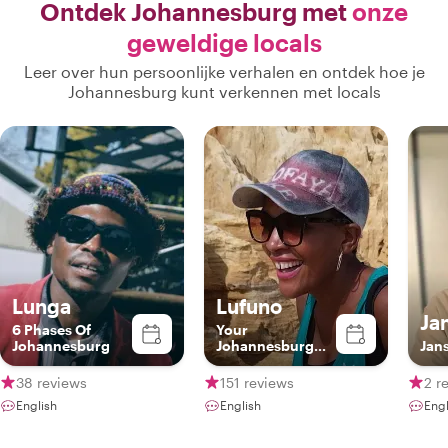
Ontdek Johannesburg met
onze
geweldige locals
Leer over hun persoonlijke verhalen en ontdek hoe je
Johannesburg kunt verkennen met locals
Lunga
Lufuno
Ja
6 Phases Of
Your
Johannesburg
Johannesburg
Jans
Local
38 reviews
151 reviews
2 r
English
English
Engl