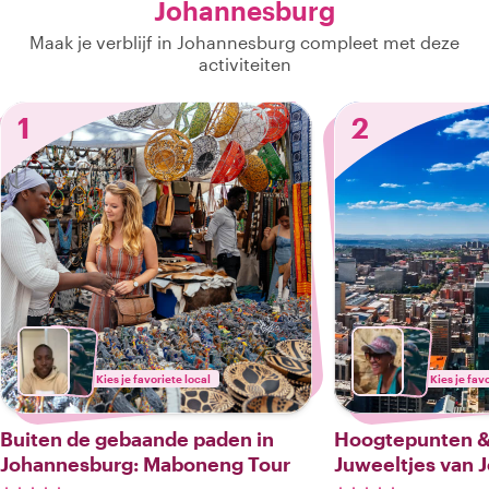
Johannesburg
Maak je verblijf in Johannesburg compleet met deze
activiteiten
1
2
Kies je favoriete local
Kies je fav
Buiten de gebaande paden in
Hoogtepunten &
Johannesburg: Maboneng Tour
Juweeltjes van 