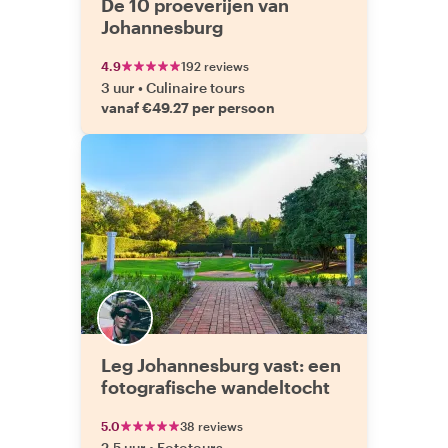
De 10 proeverijen van
Johannesburg
4.9
192 reviews
3 uur
•
Culinaire tours
vanaf €49.27 per persoon
Leg Johannesburg vast: een
fotografische wandeltocht
5.0
38 reviews
2,5 uur
•
Fototours