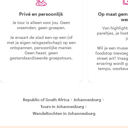
Privé en persoonlijk
Op maat gema
we
Je tour is alleen voor jou. Geen
vreemden, geen groepen.
Van highlight
pareltjes, je hos
Je ervaart de stad een-op-een (of
j
met je eigen reisgezelschap) op een
ontspannen, persoonlijke manier.
Wil je een muse
Geen haast, geen
foodstop toevoeg
gestandaardiseerde groepstours.
street art? Vraa
ervaring wordt 
tempo, voorkeur
Republic of South Africa
Johannesburg
Tours in Johannesburg
Wandeltochten in Johannesburg