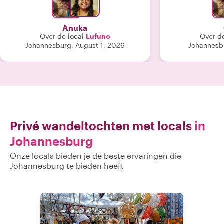
tijdens onze tour. We vonden het
geweest. Soweto
vooral erg leuk om verhalen te horen
blij dat we h
over het lokale leven en haar eigen
interessant
Anuka
ervaringen. We begonnen als
historische f
Over de local
Lufuno
Over de
vreemden en gingen weg als
belangrijkst
Johannesburg, August 1, 2026
Johannesbu
vrienden!"
proefden een lo
waar je normaa
binnen zou gaa
wel! Bedank
boeiende tour
ui
Privé wandeltochten met locals
in
Johannesburg
Onze locals bieden je de beste ervaringen die
Johannesburg te bieden heeft