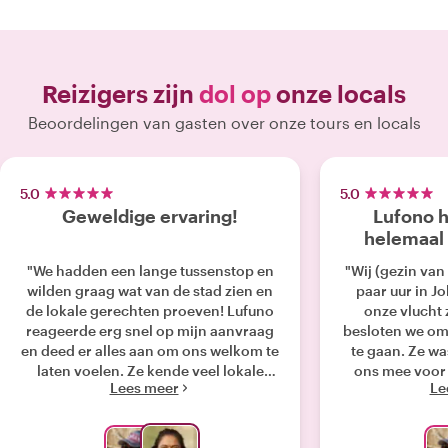
Reizigers zijn
dol op
onze locals
Beoordelingen van gasten over onze tours en locals
5.0
5.0
Geweldige ervaring!
Lufono h
helemaal
"We hadden een lange tussenstop en
"Wij (gezin van
wilden graag wat van de stad zien en
paar uur in 
de lokale gerechten proeven! Lufuno
onze vlucht 
reageerde erg snel op mijn aanvraag
besloten we om
en deed er alles aan om ons welkom te
te gaan. Ze wa
laten voelen. Ze kende veel lokale
ons mee voor
Lees meer
Le
plekjes met heerlijk eten en wist ons
door Newton en
ook manieren te laten zien om de
haar auto voo
lokale gemeenschap te steunen
die te voet 