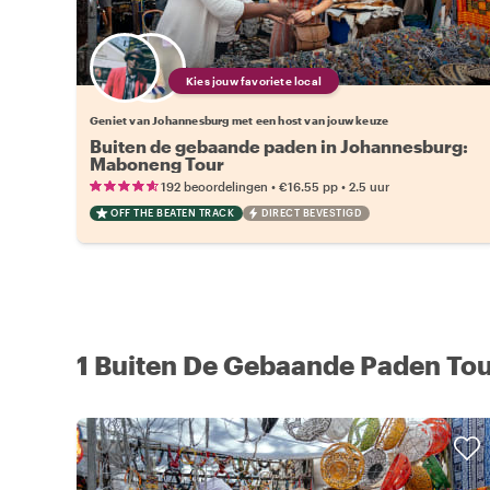
Kies jouw favoriete local
Geniet van Johannesburg met een host van jouw keuze
Buiten de gebaande paden in Johannesburg:
Maboneng Tour
•
•
192 beoordelingen
€16.55
pp
2.5 uur
OFF THE BEATEN TRACK
DIRECT BEVESTIGD
1 Buiten De Gebaande Paden Tou