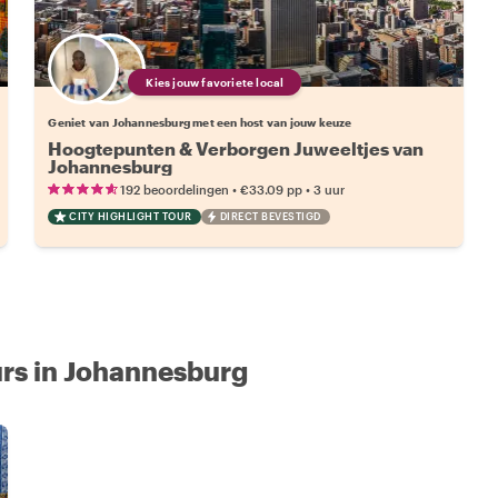
Kies jouw favoriete local
Geniet van Johannesburg met een host van jouw keuze
Hoogtepunten & Verborgen Juweeltjes van
Johannesburg
•
•
192 beoordelingen
€33.09
pp
3 uur
CITY HIGHLIGHT TOUR
DIRECT BEVESTIGD
rs in Johannesburg