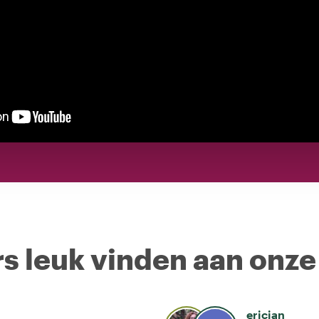
s leuk vinden aan onze
ericjan