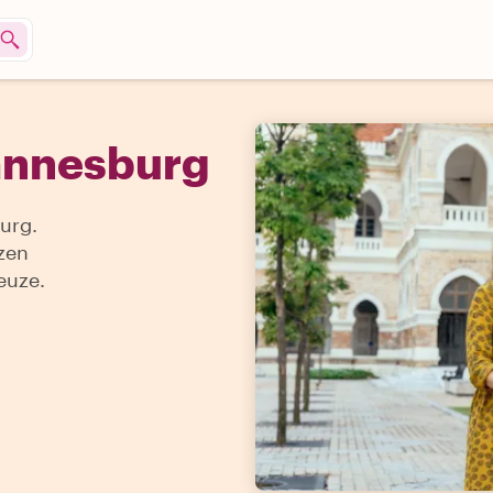
hannesburg
urg.
zen
euze.