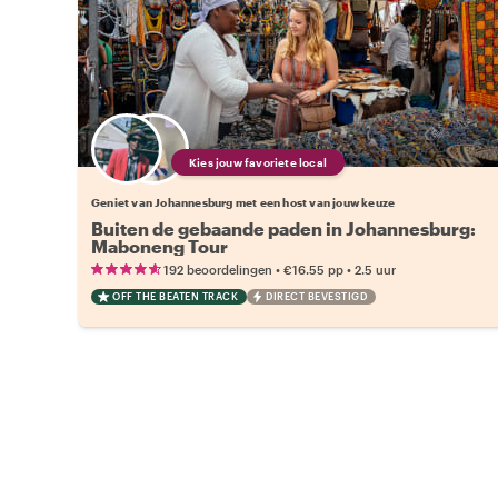
Kies jouw favoriete local
Geniet van Johannesburg met een host van jouw keuze
Buiten de gebaande paden in Johannesburg:
Maboneng Tour
•
•
192 beoordelingen
€16.55
pp
2.5 uur
OFF THE BEATEN TRACK
DIRECT BEVESTIGD