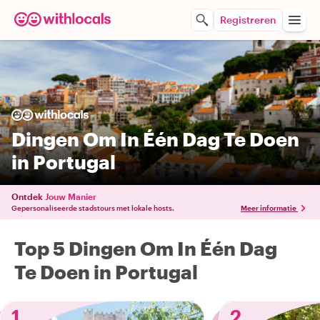
Registreren
Dingen Om In Één Dag Te Doen
in Portugal
Ontdek
Jouw Manier
Gepersonaliseerde stadstours met lokale hosts.
Meer informatie
Top 5 Dingen Om In Één Dag
Te Doen in Portugal
1
2