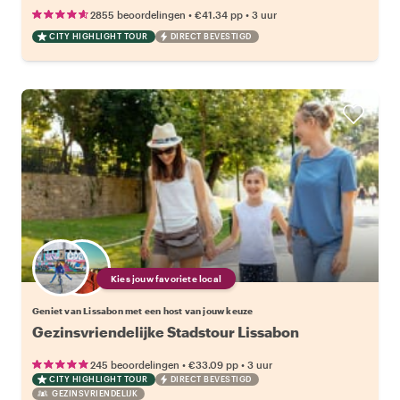
•
•
2855 beoordelingen
€41.34
pp
3 uur
CITY HIGHLIGHT TOUR
DIRECT BEVESTIGD
Kies jouw favoriete local
Geniet van Lissabon met een host van jouw keuze
Gezinsvriendelijke Stadstour Lissabon
•
•
245 beoordelingen
€33.09
pp
3 uur
CITY HIGHLIGHT TOUR
DIRECT BEVESTIGD
GEZINSVRIENDELIJK