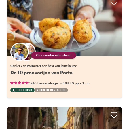
Kies jouw favoriete local
Geniet van Porto met een host van jouw keuze
De 10 proeverijen van Porto
•
•
1240 beoordelingen
€64.40
pp
3 uur
FOOD TOUR
DIRECT BEVESTIGD