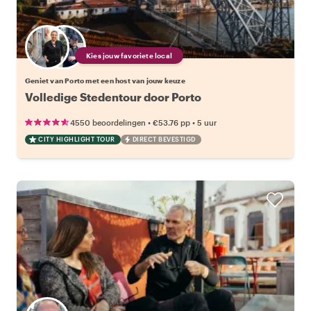
Kies jouw favoriete local
Geniet van Porto met een host van jouw keuze
Volledige Stedentour door Porto
•
•
4550 beoordelingen
€53.76
pp
5 uur
CITY HIGHLIGHT TOUR
DIRECT BEVESTIGD