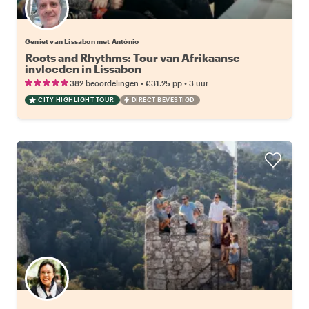
Geniet van Lissabon met António
Roots and Rhythms: Tour van Afrikaanse
invloeden in Lissabon
•
•
382 beoordelingen
€31.25
pp
3 uur
CITY HIGHLIGHT TOUR
DIRECT BEVESTIGD