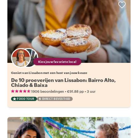
Kies jouw favoriete local
Geniet van Lissabon met een host van jouw keuze
De 10 proeverijen van Lissabon: Bairro Alto,
Chiado & Baixa
•
•
1906 beoordelingen
€91.88
pp
3 uur
FOOD TOUR
DIRECT BEVESTIGD