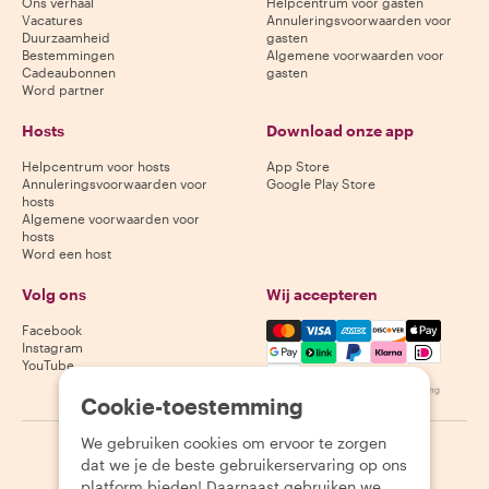
Ons verhaal
Helpcentrum voor gasten
Vacatures
Annuleringsvoorwaarden voor
Duurzaamheid
gasten
Bestemmingen
Algemene voorwaarden voor
Cadeaubonnen
gasten
Word partner
Hosts
Download onze app
Helpcentrum voor hosts
App Store
Annuleringsvoorwaarden voor
Google Play Store
hosts
Algemene voorwaarden voor
hosts
Word een host
Volg ons
Wij accepteren
Mastercard, Visa, Amex, Di
Facebook
Instagram
YouTube
Beschikbaarheid varieert per bestemming
Cookie-toestemming
We gebruiken cookies om ervoor te zorgen
©
2026
Withlocals.com
|
Privacybeleid
|
Cookies
|
Sitemap
dat we je de beste gebruikerservaring op ons
platform bieden! Daarnaast gebruiken we