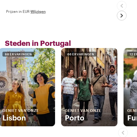
Prijzen in EUR
·
Wijzigen
Steden in Portugal
88 ERVARINGEN
66 ERVARINGEN
12 
GENIET VAN ONZE
GENIET VAN ONZE
GENI
Lisbon
Porto
Fu