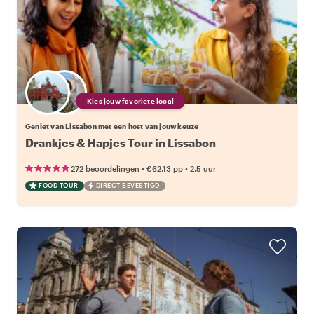
Kies jouw favoriete local
Geniet van Lissabon met een host van jouw keuze
Drankjes & Hapjes Tour in Lissabon
•
•
272 beoordelingen
€62.13
pp
2.5 uur
FOOD TOUR
DIRECT BEVESTIGD