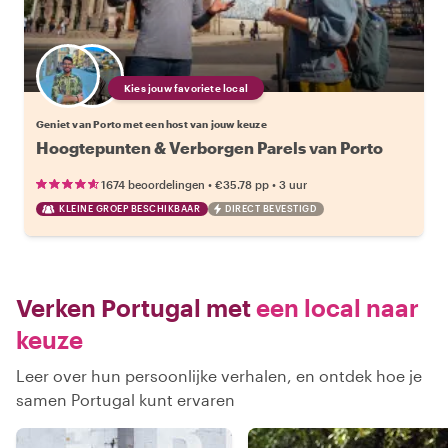
Kies jouw favoriete local
Geniet van Porto met een host van jouw keuze
Hoogtepunten & Verborgen Parels van Porto
•
•
1674 beoordelingen
€35.78
pp
3 uur
KLEINE GROEP BESCHIKBAAR
DIRECT BEVESTIGD
Verken Portugal met
een local naar
keuze
Leer over hun persoonlijke verhalen, en ontdek hoe je
samen Portugal kunt ervaren