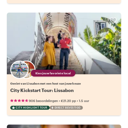
Kies jouw favoriete local
Geniet van Lissabon met een host van jouw keuze
City Kickstart Tour: Lissabon
•
•
906 beoordelingen
€21.20
pp
1.5 uur
CITY HIGHLIGHT TOUR
DIRECT BEVESTIGD