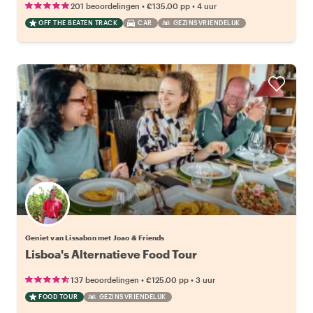
•
•
201 beoordelingen
€135.00
pp
4 uur
OFF THE BEATEN TRACK
CAR
GEZINSVRIENDELIJK
Geniet van Lissabon met Joao & Friends
Lisboa's Alternatieve Food Tour
•
•
137 beoordelingen
€125.00
pp
3 uur
FOOD TOUR
GEZINSVRIENDELIJK