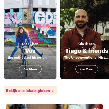
Olá
Ik ben
Olá
Ik ben
Vos
Tiago & friends
the enthusiast historian who takes you to the heart of the city
The Unconventional Historian
Zie Meer
Zie Meer
Bekijk alle lokale gidsen