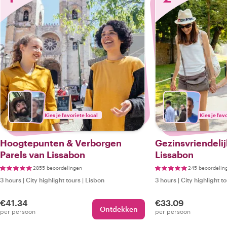
Kies je favoriete local
Kies je fav
Hoogtepunten & Verborgen
Gezinsvriendeli
Parels van Lissabon
Lissabon
2855 beoordelingen
245 beoordelin
3 hours
|
City highlight tours
|
Lisbon
3 hours
|
City highlight t
€41.34
€33.09
Ontdekken
per persoon
per persoon