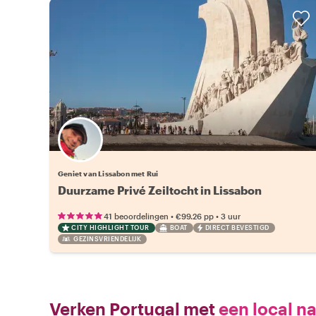
Geniet van Lissabon met Rui
Duurzame Privé Zeiltocht in Lissabon
•
•
41 beoordelingen
€99.26
pp
3 uur
CITY HIGHLIGHT TOUR
BOAT
DIRECT BEVESTIGD
GEZINSVRIENDELIJK
Verken Portugal met
een local n