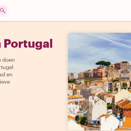
n Portugal
te doen
rtugal
pad en
ieve