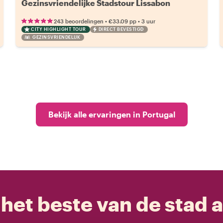
Gezinsvriendelijke Stadstour Lissabon
•
•
243 beoordelingen
€33.09
pp
3 uur
CITY HIGHLIGHT TOUR
DIRECT BEVESTIGD
GEZINSVRIENDELIJK
Bekijk alle ervaringen in Portugal
het beste van de stad a