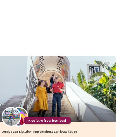
Kies jouw favoriete local
Geniet van Lissabon met een host van jouw keuze