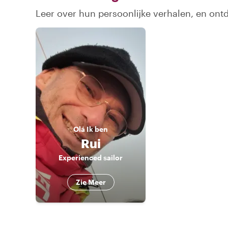
Leer over hun persoonlijke verhalen, en ont
Olá
Ik ben
Rui
Experienced sailor
Zie Meer