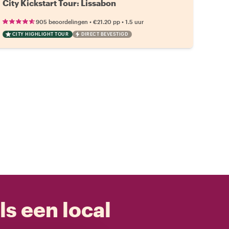
City Kickstart Tour: Lissabon
•
•
905 beoordelingen
€21.20
pp
1.5 uur
CITY HIGHLIGHT TOUR
DIRECT BEVESTIGD
ls een local