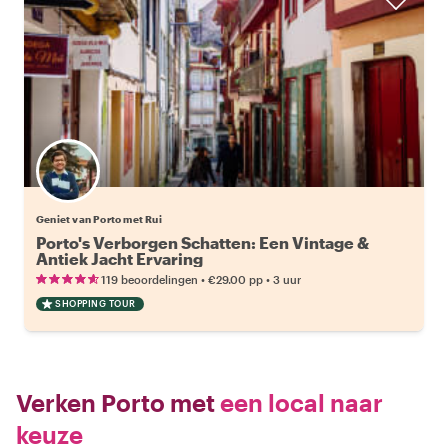
Geniet van Porto met Rui
Porto's Verborgen Schatten: Een Vintage &
Antiek Jacht Ervaring
•
•
119 beoordelingen
€29.00
pp
3 uur
SHOPPING TOUR
Verken Porto met
een local naar
keuze