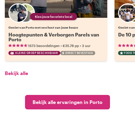
Kies jouw favoriete local
Geniet van Porto met een host van jouw keuze
Geniet van
Hoogtepunten & Verborgen Parels van
De 10 p
Porto
•
•
1673 beoordelingen
€35.78
pp
3 uur
KLEINE GROEP BESCHIKBAAR
DIRECT BEVESTIGD
FOOD 
Bekijk alle
Bekijk alle ervaringen in Porto