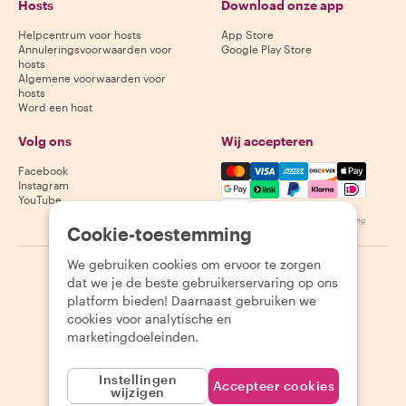
Hosts
Download onze app
Helpcentrum voor hosts
App Store
Annuleringsvoorwaarden voor
Google Play Store
hosts
Algemene voorwaarden voor
hosts
Word een host
Volg ons
Wij accepteren
Mastercard, Visa, Amex, Di
Facebook
Instagram
YouTube
Beschikbaarheid varieert per bestemming
Cookie-toestemming
We gebruiken cookies om ervoor te zorgen
©
2026
Withlocals.com
|
Privacybeleid
|
Cookies
|
Sitemap
dat we je de beste gebruikerservaring op ons
platform bieden! Daarnaast gebruiken we
cookies voor analytische en
marketingdoeleinden.
Instellingen
Accepteer cookies
wijzigen