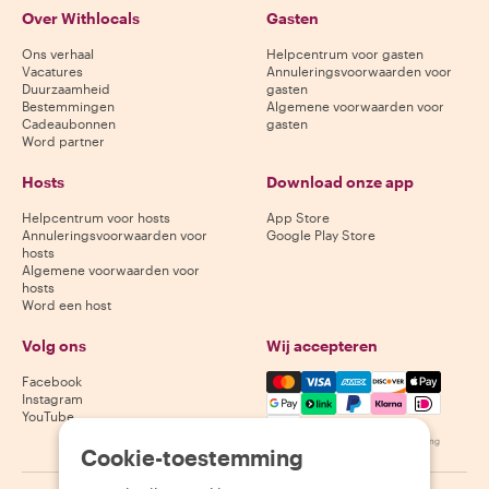
Over Withlocals
Gasten
Ons verhaal
Helpcentrum voor gasten
Vacatures
Annuleringsvoorwaarden voor
Duurzaamheid
gasten
Bestemmingen
Algemene voorwaarden voor
Cadeaubonnen
gasten
Word partner
Hosts
Download onze app
Helpcentrum voor hosts
App Store
Annuleringsvoorwaarden voor
Google Play Store
hosts
Algemene voorwaarden voor
hosts
Word een host
Volg ons
Wij accepteren
Mastercard, Visa, Amex, Di
Facebook
Instagram
YouTube
Beschikbaarheid varieert per bestemming
Cookie-toestemming