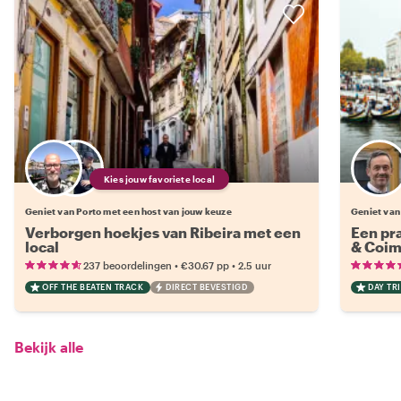
Kies jouw favoriete local
Geniet van Porto met een host van jouw keuze
Geniet van
Verborgen hoekjes van Ribeira met een
Een pr
local
& Coim
•
•
237 beoordelingen
€30.67
pp
2.5 uur
OFF THE BEATEN TRACK
DIRECT BEVESTIGD
DAY TRI
Bekijk alle