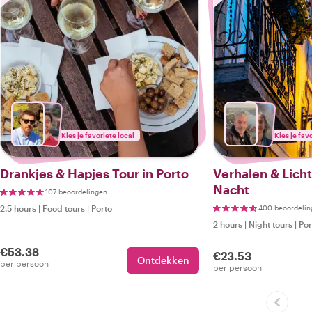
Kies je favoriete local
Kies je fav
Drankjes & Hapjes Tour in Porto
Verhalen & Licht
Nacht
107 beoordelingen
2.5 hours
|
Food tours
|
Porto
400 beoordelin
2 hours
|
Night tours
|
Por
€53.38
€23.53
Ontdekken
per persoon
per persoon