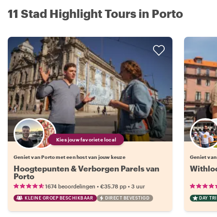
11 Stad Highlight Tours in Porto
Kies jouw favoriete local
Geniet van Porto met een host van jouw keuze
Geniet van
Hoogtepunten & Verborgen Parels van
Withloc
Porto
•
•
1674 beoordelingen
€35.78
pp
3 uur
KLEINE GROEP BESCHIKBAAR
DIRECT BEVESTIGD
DAY TRI