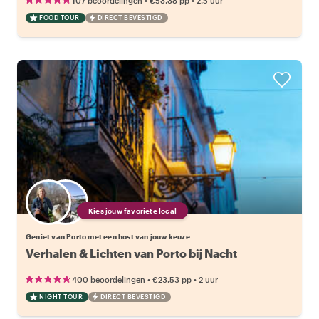
107 beoordelingen
€53.38
pp
2.5 uur
FOOD TOUR
DIRECT BEVESTIGD
Kies jouw favoriete local
Geniet van Porto met een host van jouw keuze
Verhalen & Lichten van Porto bij Nacht
•
•
400 beoordelingen
€23.53
pp
2 uur
NIGHT TOUR
DIRECT BEVESTIGD