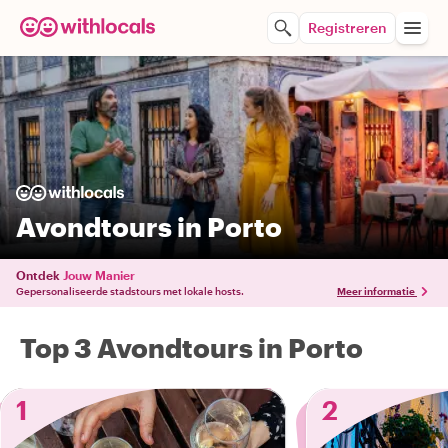
Registreren
Avondtours in Porto
Ontdek
Jouw Manier
Gepersonaliseerde stadstours met lokale hosts.
Meer informatie
Top 3 Avondtours in Porto
1
2