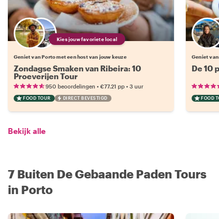
Kies jouw favoriete local
Geniet van Porto met een host van jouw keuze
Geniet van
Zondagse Smaken van Ribeira: 10
De 10 p
Proeverijen Tour
•
•
950 beoordelingen
€77.21
pp
3 uur
FOOD TOUR
DIRECT BEVESTIGD
FOOD 
Bekijk alle
7 Buiten De Gebaande Paden Tours
in Porto