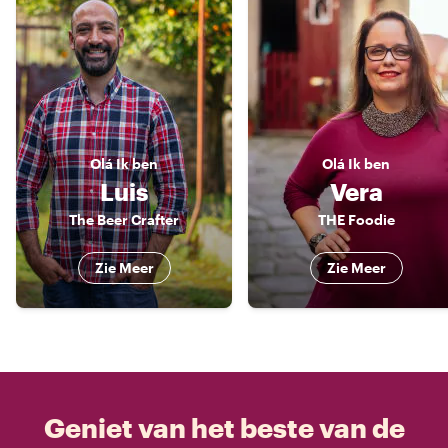
Olá
Ik ben
Olá
Ik ben
Luis
Vera
The Beer Crafter
THE Foodie
Zie Meer
Zie Meer
Geniet van het beste van de