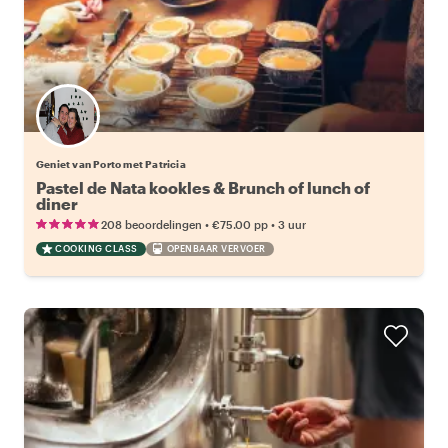
Geniet van Porto met Patricia
Pastel de Nata kookles & Brunch of lunch of
diner
•
•
208 beoordelingen
€75.00
pp
3 uur
COOKING CLASS
OPENBAAR VERVOER