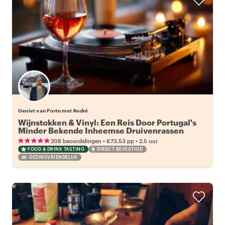
Geniet van Porto met André
Wijnstokken & Vinyl: Een Reis Door Portugal's
Minder Bekende Inheemse Druivenrassen
•
•
208 beoordelingen
€73.53
pp
2.5 uur
FOOD & DRINK TASTING
DIRECT BEVESTIGD
GEZINSVRIENDELIJK