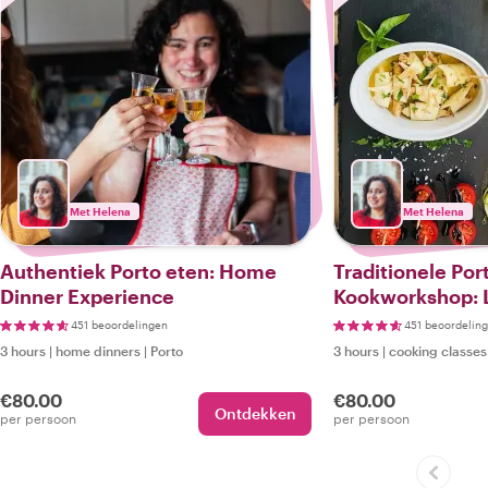
Met Helena
Met Helena
Authentiek Porto eten: Home
Traditionele Po
Dinner Experience
Kookworkshop: 
Gerechten & Ge
451 beoordelingen
451 beoordelin
3 hours
|
home dinners
|
Porto
3 hours
|
cooking classes
€80.00
€80.00
Ontdekken
per persoon
per persoon