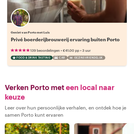
Geniet van Porto met Luis
Privé boerderijbrouwerij ervaring buiten Porto
•
•
139 beoordelingen
€41.00
pp
3 uur
FOOD & DRINK TASTING
CAR
GEZINSVRIENDELIJK
Verken Porto met
een local naar
keuze
Leer over hun persoonlijke verhalen, en ontdek hoe je
samen Porto kunt ervaren