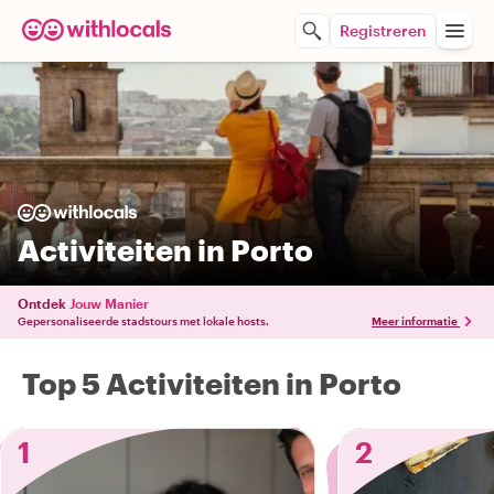
Registreren
Activiteiten in Porto
Ontdek
Jouw Manier
Gepersonaliseerde stadstours met lokale hosts.
Meer informatie
Top 5 Activiteiten in Porto
1
2