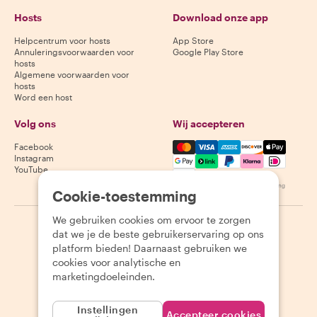
Hosts
Download onze app
Helpcentrum voor hosts
App Store
Annuleringsvoorwaarden voor
Google Play Store
hosts
Algemene voorwaarden voor
hosts
Word een host
Volg ons
Wij accepteren
Mastercard, Visa, Amex, Di
Facebook
Instagram
YouTube
Beschikbaarheid varieert per bestemming
Cookie-toestemming
We gebruiken cookies om ervoor te zorgen
©
2026
Withlocals.com
|
Privacybeleid
|
Cookies
|
Sitemap
dat we je de beste gebruikerservaring op ons
platform bieden! Daarnaast gebruiken we
cookies voor analytische en
marketingdoeleinden.
Instellingen
Accepteer cookies