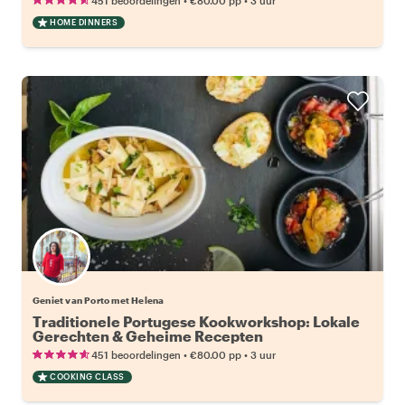
451 beoordelingen
€80.00
pp
3 uur
HOME DINNERS
Geniet van Porto met Helena
Traditionele Portugese Kookworkshop: Lokale
Gerechten & Geheime Recepten
•
•
451 beoordelingen
€80.00
pp
3 uur
COOKING CLASS