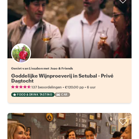
Geniet van Lissabon met Joao & Friends
Goddelijke Wijnproeverij in Setubal - Privé
Dagtocht
•
•
137 beoordelingen
€120.00
pp
6 uur
FOOD & DRINK TASTING
CAR