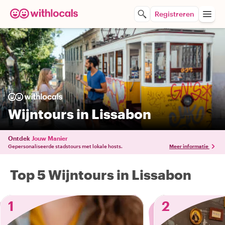
Registreren
Wijntours in Lissabon
Ontdek
Jouw Manier
Gepersonaliseerde stadstours met lokale hosts.
Meer informatie
Top 5 Wijntours in Lissabon
1
2