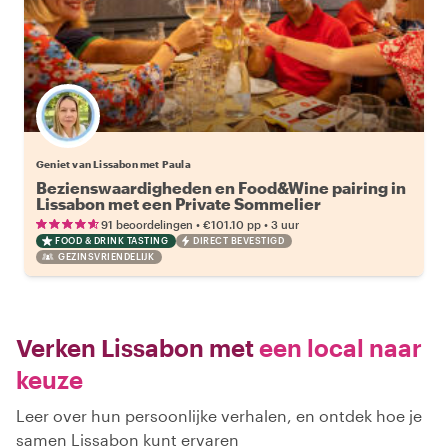
Geniet van Lissabon met Paula
Bezienswaardigheden en Food&Wine pairing in
Lissabon met een Private Sommelier
•
•
91 beoordelingen
€101.10
pp
3 uur
FOOD & DRINK TASTING
DIRECT BEVESTIGD
GEZINSVRIENDELIJK
Verken Lissabon met
een local naar
keuze
Leer over hun persoonlijke verhalen, en ontdek hoe je
samen Lissabon kunt ervaren