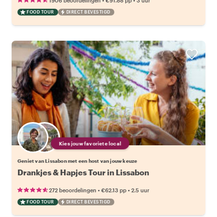
1906 beoordelingen
€91.88
pp
3 uur
FOOD TOUR
DIRECT BEVESTIGD
Kies jouw favoriete local
Geniet van Lissabon met een host van jouw keuze
Drankjes & Hapjes Tour in Lissabon
•
•
272 beoordelingen
€62.13
pp
2.5 uur
FOOD TOUR
DIRECT BEVESTIGD