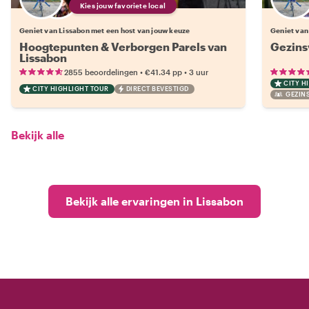
Kies jouw favoriete local
Geniet van Lissabon met een host van jouw keuze
Geniet van
Hoogtepunten & Verborgen Parels van
Gezins
Lissabon
•
•
2855 beoordelingen
€41.34
pp
3 uur
CITY H
CITY HIGHLIGHT TOUR
DIRECT BEVESTIGD
GEZINS
Bekijk alle
Bekijk alle ervaringen in Lissabon