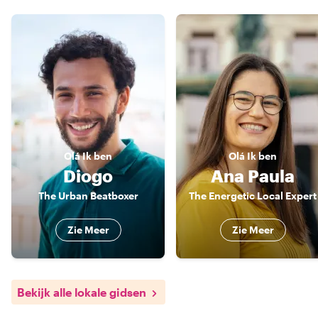
Olá
Ik ben
Olá
Ik ben
Diogo
Ana Paula
The Urban Beatboxer
The Energetic Local Expert
Zie Meer
Zie Meer
Bekijk alle lokale gidsen