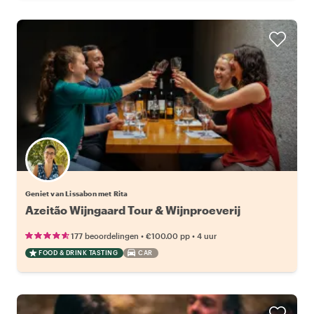
Geniet van Lissabon met Rita
Azeitão Wijngaard Tour & Wijnproeverij
•
•
177 beoordelingen
€100.00
pp
4 uur
FOOD & DRINK TASTING
CAR