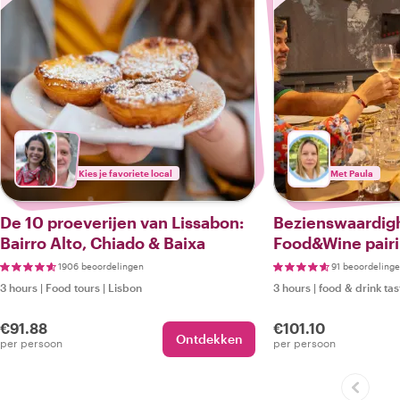
Kies je favoriete local
Met Paula
De 10 proeverijen van Lissabon:
Bezienswaardig
Bairro Alto, Chiado & Baixa
Food&Wine pairi
met een Privat
1906 beoordelingen
91 beoordeling
3 hours
|
Food tours
|
Lisbon
3 hours
|
food & drink tas
€91.88
€101.10
Ontdekken
per persoon
per persoon