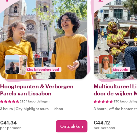
Kies je favoriete local
Met Lucia
Hoogtepunten & Verborgen
Multicultureel L
Parels van Lissabon
door de wijken M
Sodré
2854 beoordelingen
850 beoordelin
3 hours
|
City highlight tours
|
Lisbon
3 hours
|
off the beaten t
€41.34
€44.12
Ontdekken
per persoon
per persoon