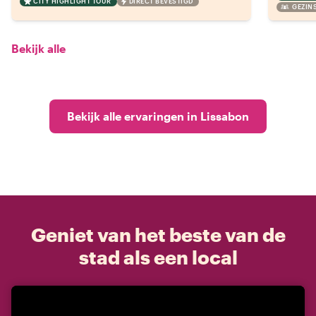
CITY HIGHLIGHT TOUR
DIRECT BEVESTIGD
GEZINS
Bekijk alle
Bekijk alle ervaringen in Lissabon
Geniet van het beste van de
stad als een local