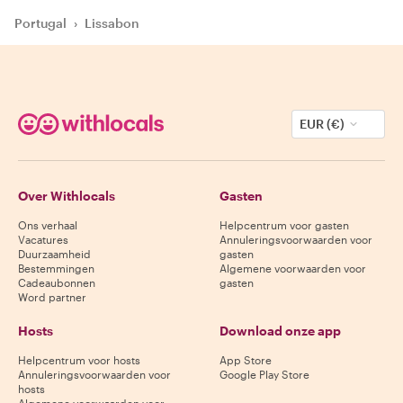
Portugal
›
Lissabon
EUR (€)
Over Withlocals
Gasten
Ons verhaal
Helpcentrum voor gasten
Vacatures
Annuleringsvoorwaarden voor
Duurzaamheid
gasten
Bestemmingen
Algemene voorwaarden voor
Cadeaubonnen
gasten
Word partner
Hosts
Download onze app
Helpcentrum voor hosts
App Store
Annuleringsvoorwaarden voor
Google Play Store
hosts
Algemene voorwaarden voor