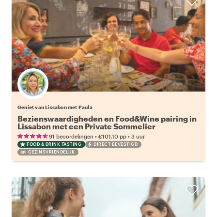
Geniet van Lissabon met Paula
Bezienswaardigheden en Food&Wine pairing in
Lissabon met een Private Sommelier
•
•
91 beoordelingen
€101.10
pp
3 uur
FOOD & DRINK TASTING
DIRECT BEVESTIGD
GEZINSVRIENDELIJK