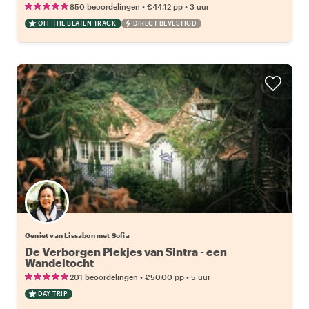
•
•
850 beoordelingen
€44.12
pp
3 uur
OFF THE BEATEN TRACK
DIRECT BEVESTIGD
Geniet van Lissabon met Sofia
De Verborgen Plekjes van Sintra - een
Wandeltocht
•
•
201 beoordelingen
€50.00
pp
5 uur
DAY TRIP