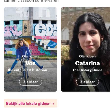
samen Lissabon kunt ervaren
Olá
Ik ben
Olá
Ik ben
Vos
Catarina
the enthusiast historian who takes you to the heart of the city
The History Guide
Zie Meer
Zie Meer
Bekijk alle lokale gidsen