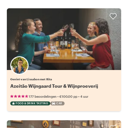
Geniet van Lissabon met Rita
Azeitão Wijngaard Tour & Wijnproeverij
•
•
177 beoordelingen
€100.00
pp
4 uur
FOOD & DRINK TASTING
CAR