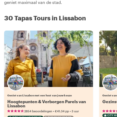
geniet maximaal van de stad.
30 Tapas Tours in Lissabon
Kies jouw favoriete local
Geniet van Lissabon met een host van jouw keuze
Geniet van
Hoogtepunten & Verborgen Parels van
Gezins
Lissabon
•
•
2854 beoordelingen
€41.34
pp
3 uur
CITY H