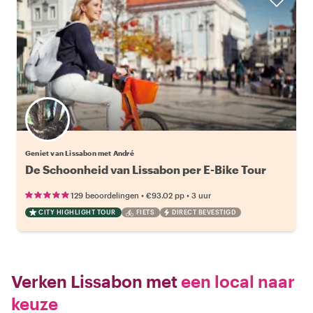
Geniet van Lissabon met André
De Schoonheid van Lissabon per E-Bike Tour
•
•
129 beoordelingen
€93.02
pp
3 uur
CITY HIGHLIGHT TOUR
FIETS
DIRECT BEVESTIGD
Verken Lissabon met
een local naar
keuze