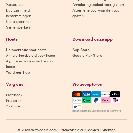
Vacatures
Annuleringsbeleid voor gasten
Duurzaamheid
Algemene voorwaarden voor
Bestemmingen
gasten
Cadeaubonnen
Samenwerken
Hosts
Download onze app
Helpcentrum voor hosts
App Store
Annuleringsbeleid voor hosts
Google Play Store
Algemene voorwaarden voor
hosts
Word een host
Volg ons
We accepteren
Mastercard, Visa, Amex, Di
Facebook
Instagram
YouTube
Beschikbaarheid verschilt per bestemming
©
2026
Withlocals.com
|
Privacybeleid
|
Cookies
|
Sitemap