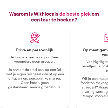
Waarom is Withlocals
de beste plek
om
een tour te boeken?
Privé en persoonlijk
Op maat gema
we
Je tour is alleen voor jou. Geen
vreemden, geen groepen.
Van highlight
pareltjes, je hos
Je ervaart de stad een-op-een (of
j
met je eigen reisgezelschap) op een
ontspannen, persoonlijke manier.
Wil je een muse
Geen haast, geen
foodstop toevoeg
gestandaardiseerde groepstours.
street art? Vraa
ervaring wordt 
tempo, voorkeur