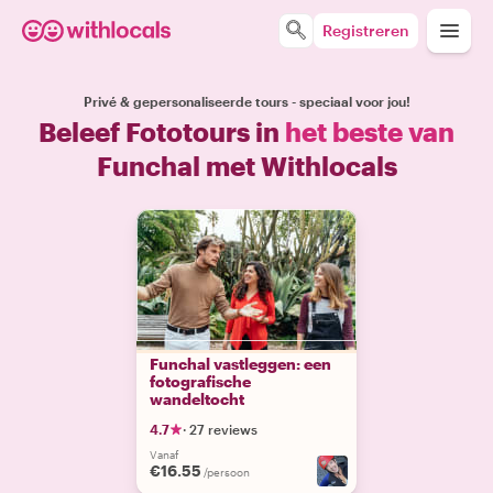
Registreren
Privé & gepersonaliseerde tours - speciaal voor jou!
Beleef Fototours in
het beste van
Funchal met Withlocals
Funchal vastleggen: een
fotografische
wandeltocht
4.7
·
27 reviews
Vanaf
€16.55
/persoon