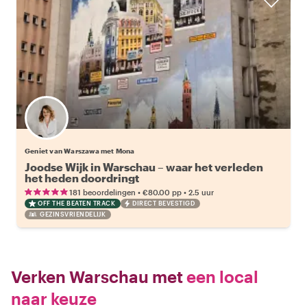
Geniet van Warszawa met Mona
Joodse Wijk in Warschau – waar het verleden
het heden doordringt
•
•
181 beoordelingen
€80.00
pp
2.5 uur
OFF THE BEATEN TRACK
DIRECT BEVESTIGD
GEZINSVRIENDELIJK
Verken Warschau met
een local
naar keuze