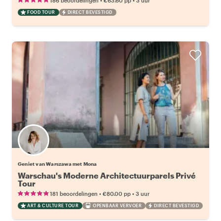
186 beoordelingen
€63.60
pp
3 uur
FOOD TOUR
DIRECT BEVESTIGD
Geniet van Warszawa met Mona
Warschau's Moderne Architectuurparels Privé
Tour
•
•
181 beoordelingen
€80.00
pp
3 uur
ART & CULTURE TOUR
OPENBAAR VERVOER
DIRECT BEVESTIGD