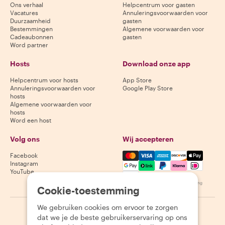
Ons verhaal
Helpcentrum voor gasten
Vacatures
Annuleringsvoorwaarden voor
Duurzaamheid
gasten
Bestemmingen
Algemene voorwaarden voor
Cadeaubonnen
gasten
Word partner
Hosts
Download onze app
Helpcentrum voor hosts
App Store
Annuleringsvoorwaarden voor
Google Play Store
hosts
Algemene voorwaarden voor
hosts
Word een host
Volg ons
Wij accepteren
Mastercard, Visa, Amex, Di
Facebook
Instagram
YouTube
Beschikbaarheid varieert per bestemming
Cookie-toestemming
We gebruiken cookies om ervoor te zorgen
©
2026
Withlocals.com
|
Privacybeleid
|
Cookies
|
Sitemap
dat we je de beste gebruikerservaring op ons