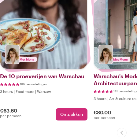
Met Mona
Met Mona
De 10 proeverijen van Warschau
Warschau's Mod
Architectuurpare
186 beoordelingen
3 hours
|
Food tours
|
Warsaw
181 beoordeling
3 hours
|
Art & culture to
€63.60
€80.00
Ontdekken
per persoon
per persoon