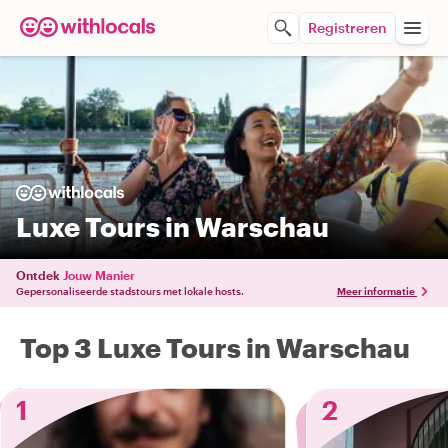
Registreren
Luxe Tours in Warschau
Ontdek
Jouw Manier
Gepersonaliseerde stadstours met lokale hosts.
Meer informatie
Top 3 Luxe Tours in Warschau
1
2