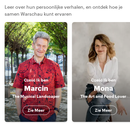
Leer over hun persoonlijke verhalen, en ontdek hoe je
samen Warschau kunt ervaren
Cześć
Ik ben
Cześć
Ik ben
Marcin
Mona
The Musical Landscaper
The Art and Food Lover
Zie Meer
Zie Meer