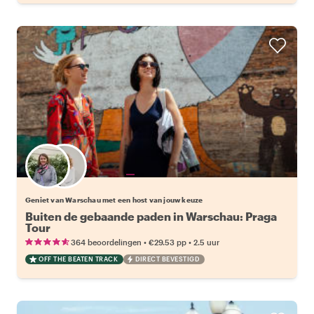
Kies jouw favoriete local
Geniet van Warschau met een host van jouw keuze
Buiten de gebaande paden in Warschau: Praga
Tour
•
•
364 beoordelingen
€29.53
pp
2.5 uur
OFF THE BEATEN TRACK
DIRECT BEVESTIGD