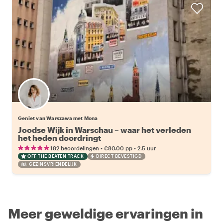
Geniet van Warszawa met Mona
Joodse Wijk in Warschau – waar het verleden
het heden doordringt
•
•
182 beoordelingen
€80.00
pp
2.5 uur
OFF THE BEATEN TRACK
DIRECT BEVESTIGD
GEZINSVRIENDELIJK
Meer geweldige ervaringen in