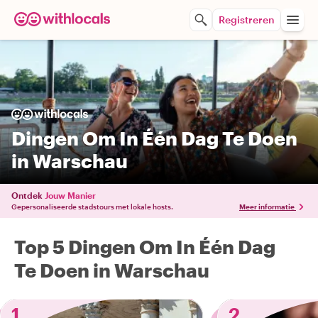
Registreren
Dingen Om In Één Dag Te Doen
in Warschau
Ontdek
Jouw Manier
Gepersonaliseerde stadstours met lokale hosts.
Meer informatie
Top 5 Dingen Om In Één Dag
Te Doen in Warschau
1
2