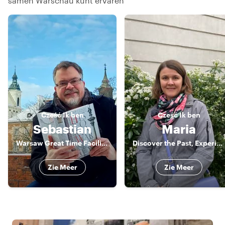
samen Warschau kunt ervaren
Cześć
Ik ben
Cześć
Ik ben
Sebastian
Maria
Warsaw Great Time Facilitator
Discover the Past, Experience the Present.
Zie Meer
Zie Meer