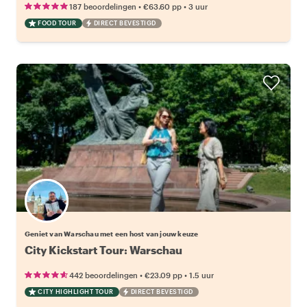
•
•
187 beoordelingen
€63.60
pp
3 uur
FOOD TOUR
DIRECT BEVESTIGD
Kies jouw favoriete local
Geniet van Warschau met een host van jouw keuze
City Kickstart Tour: Warschau
•
•
442 beoordelingen
€23.09
pp
1.5 uur
CITY HIGHLIGHT TOUR
DIRECT BEVESTIGD