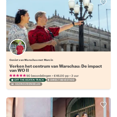
Geniet van Warschau met Marcin
Verken het centrum van Warschau: De impact
van WO II
•
•
90 beoordelingen
€46.00
pp
3 uur
OFF THE BEATEN TRACK
DIRECT BEVESTIGD
GEZINSVRIENDELIJK