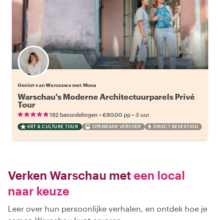
Geniet van Warszawa met Mona
Warschau's Moderne Architectuurparels Privé
Tour
•
•
182 beoordelingen
€80.00
pp
3 uur
ART & CULTURE TOUR
OPENBAAR VERVOER
DIRECT BEVESTIGD
Verken Warschau met
een local
naar keuze
Leer over hun persoonlijke verhalen, en ontdek hoe je