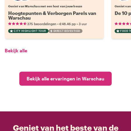
Geniet van Warschau met een host van jouw keuze
Geniet va
Hoogtepunten & Verborgen Parels van
De 10 
Warschau
•
•
375 beoordelingen
€48.46
pp
3 uur
CITY HIGHLIGHT TOUR
DIRECT BEVESTIGD
FOOD 
Bekijk alle
Bekijk alle ervaringen in Warschau
Geniet van het beste van de