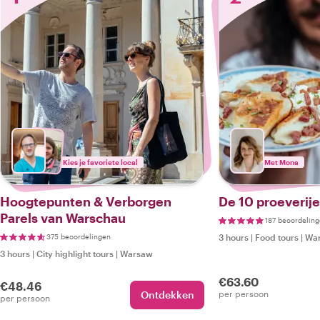
Kies je favoriete local
Met Mona
Hoogtepunten & Verborgen
De 10 proeverij
Parels van Warschau
187 beoordelin
375 beoordelingen
3 hours
|
Food tours
|
Wa
3 hours
|
City highlight tours
|
Warsaw
€63.60
€48.46
Ontdekken
per persoon
per persoon