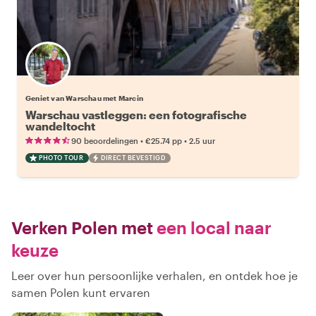
Geniet van Warschau met Marcin
Warschau vastleggen: een fotografische
wandeltocht
•
•
90 beoordelingen
€25.74
pp
2.5 uur
PHOTO TOUR
DIRECT BEVESTIGD
Verken Polen met
een local naar
keuze
Leer over hun persoonlijke verhalen, en ontdek hoe je
samen Polen kunt ervaren