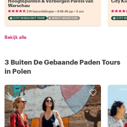
Hoogtepunten & Verborgen Parels van
City Ki
Warschau
•
•
374 beoordelingen
€48.46
pp
3 uur
CITY HIGHLIGHT TOUR
DIRECT BEVESTIGD
CITY H
Bekijk alle
3 Buiten De Gebaande Paden Tours
in Polen