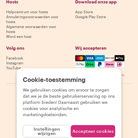
Hosts
Download onze app
Helpcentrum voor hosts
App Store
Annuleringsvoorwaarden voor
Google Play Store
hosts
Algemene voorwaarden voor
hosts
Word een host
Volg ons
Wij accepteren
Mastercard, Visa, Amex, Di
Facebook
Instagram
YouTube
Beschikbaarheid varieert per bestemming
Cookie-toestemming
We gebruiken cookies om ervoor te zorgen
©
2026
Withlocals.com
|
Privacybeleid
|
Cookies
|
Sitemap
dat we je de beste gebruikerservaring op ons
platform bieden! Daarnaast gebruiken we
cookies voor analytische en
marketingdoeleinden.
Instellingen
Accepteer cookies
wijzigen