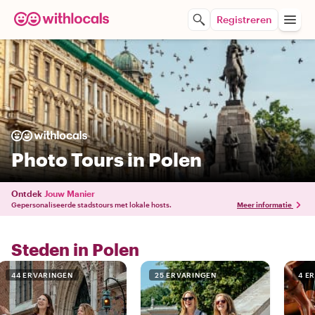
Registreren
Photo Tours in Polen
Ontdek
Jouw Manier
Gepersonaliseerde stadstours met lokale hosts.
Meer informatie
Steden in Polen
44 ERVARINGEN
25 ERVARINGEN
4 E