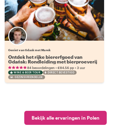
Geniet van Gdask met Marek
Ontdek het rijke biererfgoed van
Gdańsk: Rondleiding met bierproeverij
•
•
84 beoordelingen
€84.56
pp
3 uur
WINE & BEER TOUR
DIRECT BEVESTIGD
GEZINSVRIENDELIJK
Bekijk alle ervaringen in Polen