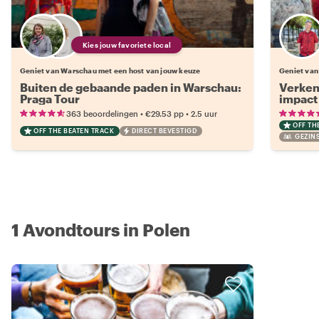
Kies jouw favoriete local
Geniet van Warschau met een host van jouw keuze
Geniet van
Buiten de gebaande paden in Warschau:
Verken
Praga Tour
impact
•
•
363 beoordelingen
€29.53
pp
2.5 uur
OFF TH
OFF THE BEATEN TRACK
DIRECT BEVESTIGD
GEZINS
1 Avondtours in Polen