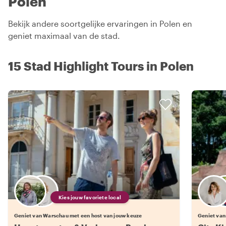
Polen
Bekijk andere soortgelijke ervaringen in Polen en
geniet maximaal van de stad.
15 Stad Highlight Tours in Polen
Kies jouw favoriete local
Geniet van Warschau met een host van jouw keuze
Geniet van