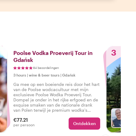
3
Poolse Vodka Proeverij Tour in
Gdańsk
84 beoordelingen
3 hours
|
wine & beer tours
|
Gdańsk
Ga mee op een boeiende reis door het hart
van de Poolse wodcacultuur met mijn
exclusieve Poolse Wodka Proeverij Tour.
Dompel je onder in het rijke erfgoed en de
exquise smaken van de nationale drank
van Polen terwijl je premium wodka's
proeft en de fascinerende verhalen achter
€77.21
elke slok ontdekt.
Ontdekken
Met Ba
per persoon