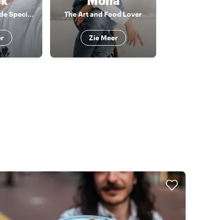
ek
Mona
Insight Knowlegde Specialist
The Art and Food Lover
er
Zie Meer