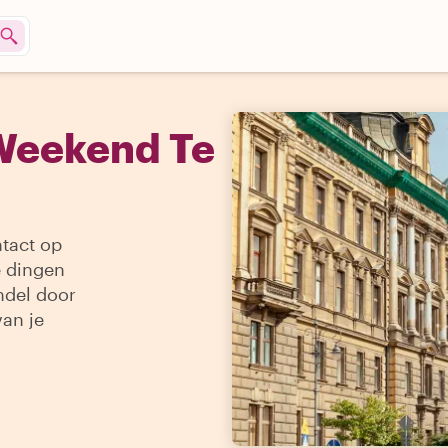
Weekend Te
tact op
e dingen
ndel door
van je