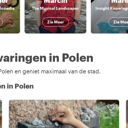
der
Marcin
Mar
lopedia
The Musical Landscaper
Zie Meer
Zie Me
aringen in Polen
 Polen en geniet maximaal van de stad.
n in Polen