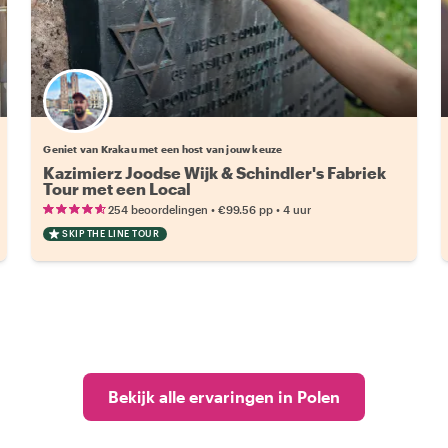
Kies jouw favoriete local
Geniet van Krakau met een host van jouw keuze
Kazimierz Joodse Wijk & Schindler's Fabriek
Tour met een Local
•
•
254 beoordelingen
€99.56
pp
4 uur
SKIP THE LINE TOUR
Bekijk alle ervaringen in Polen