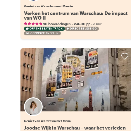
Geniet van Warschau met Marcin
Verken het centrum van Warschau: De impact
van WO II
•
•
90 beoordelingen
€46.00
pp
3 uur
OFF THE BEATEN TRACK
DIRECT BEVESTIGD
GEZINSVRIENDELIJK
Geniet van Warszawa met Mona
Joodse Wijk in Warschau – waar het verleden