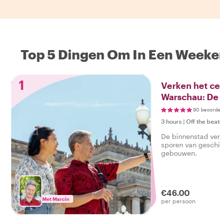
Top 5 Dingen Om In Een Weeke
1
Verken het c
Warschau: De
90 beoorde
3 hours
|
Off the beat
De binnenstad ver
sporen van gesch
gebouwen.
€46.00
Met Marcin
per persoon