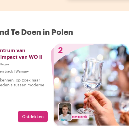
nd Te Doen in Polen
2
entrum van
 impact van WO II
lingen
en track
|
Warsaw
kennen, op zoek naar
iedenis tussen moderne
Ontdekken
Met Marek