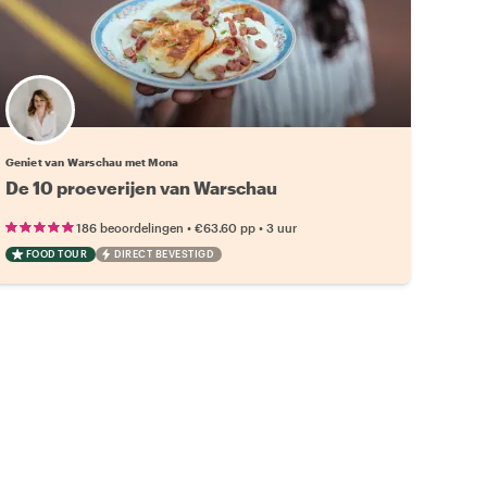
Geniet van Warschau met Mona
De 10 proeverijen van Warschau
•
•
186 beoordelingen
€63.60
pp
3 uur
FOOD TOUR
DIRECT BEVESTIGD