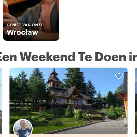
GENIET VAN ONZE
Wrocław
Een Weekend Te Doen i