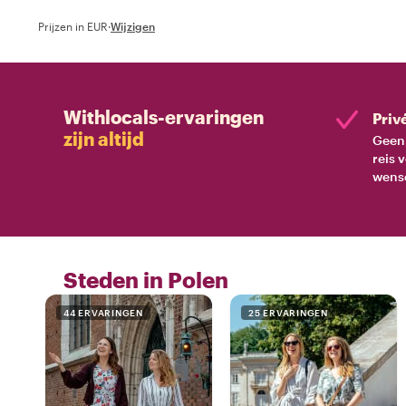
Prijzen in EUR
·
Wijzigen
Withlocals-ervaringen
Priv
zijn altijd
Geen 
reis 
wens
Steden in Polen
44 ERVARINGEN
25 ERVARINGEN