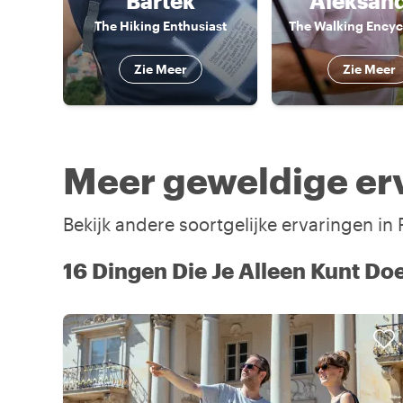
Bartek
Aleksan
The Hiking Enthusiast
The Walking Encyc
Zie Meer
Zie Meer
Meer geweldige erv
Bekijk andere soortgelijke ervaringen in
16 Dingen Die Je Alleen Kunt Doe