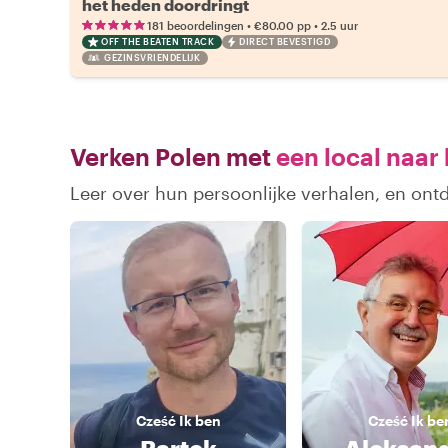
het heden doordringt
•
•
181 beoordelingen
€80.00
pp
2.5 uur
OFF THE BEATEN TRACK
DIRECT BEVESTIGD
GEZINSVRIENDELIJK
Verken Polen met
een local naar
Leer over hun persoonlijke verhalen, en ont
Cześć
Ik ben
Cześć
Ik be