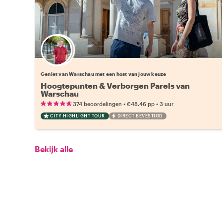
Kies jouw favoriete local
Geniet van Warschau met een host van jouw keuze
Hoogtepunten & Verborgen Parels van
Warschau
•
•
374 beoordelingen
€48.46
pp
3 uur
CITY HIGHLIGHT TOUR
DIRECT BEVESTIGD
Bekijk alle