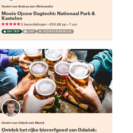
Geniet van Krakau met Aleksander
Mooie Ojcow Dagtocht: Nationaal Park &
Kastelen
•
•
5 beoordelingen
€55.88
pp
7 uur
DAY TRIP
CAR
GEZINSVRIENDELIJK
Geniet van Gdask met Marek
Ontdek het rijke biererfgoed van Gdańsk: