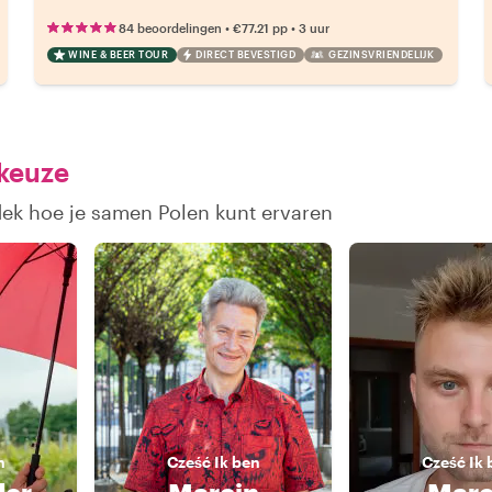
•
•
84 beoordelingen
€77.21
pp
3 uur
WINE & BEER TOUR
DIRECT BEVESTIGD
GEZINSVRIENDELIJK
 keuze
dek hoe je samen Polen kunt ervaren
n
Cześć
Ik ben
Cześć
Ik 