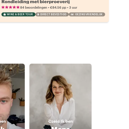
Rondleiding met bierproeverij
•
•
84 beoordelingen
€84.56
pp
3 uur
WINE & BEER TOUR
DIRECT BEVESTIGD
GEZINSVRIENDELIJK
ben
Cześć
Ik ben