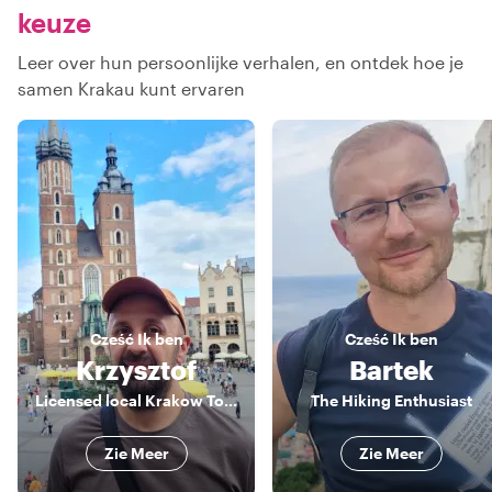
keuze
Leer over hun persoonlijke verhalen, en ontdek hoe je
samen Krakau kunt ervaren
Cześć
Ik ben
Cześć
Ik ben
Krzysztof
Bartek
Licensed local Krakow Tour Guide
The Hiking Enthusiast
Zie Meer
Zie Meer