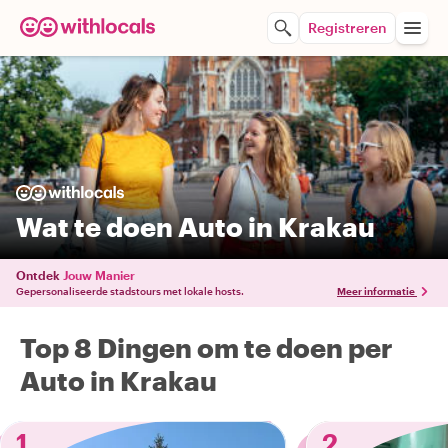
Registreren
Wat te doen Auto in Krakau
Ontdek
Jouw Manier
Gepersonaliseerde stadstours met lokale hosts.
Meer informatie
Top 8 Dingen om te doen per
Auto in Krakau
1
2