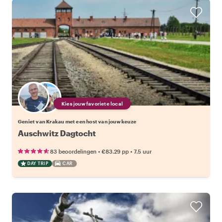
Kies jouw favoriete local
Geniet van Krakau met een host van jouw keuze
Auschwitz Dagtocht
•
•
83 beoordelingen
€83.29
pp
7.5 uur
DAY TRIP
CAR