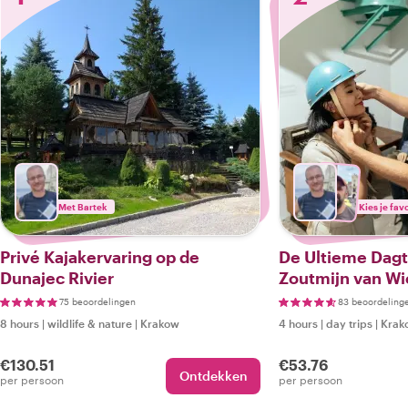
Met Bartek
Kies je fav
Privé Kajakervaring op de
De Ultieme Dagt
Dunajec Rivier
Zoutmijn van Wi
Auto
75 beoordelingen
83 beoordeling
8 hours
|
wildlife & nature
|
Krakow
4 hours
|
day trips
|
Krak
€130.51
€53.76
Ontdekken
per persoon
per persoon