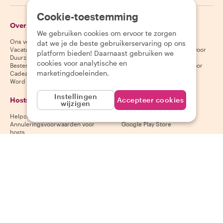
Cookie-toestemming
Over Withlocals
Gasten
We gebruiken cookies om ervoor te zorgen
Ons verhaal
Helpcentrum voor gasten
dat we je de beste gebruikerservaring op ons
Vacatures
Annuleringsvoorwaarden voor
platform bieden! Daarnaast gebruiken we
Duurzaamheid
gasten
cookies voor analytische en
Bestemmingen
Algemene voorwaarden voor
marketingdoeleinden.
Cadeaubonnen
gasten
Word partner
Instellingen
Hosts
Download onze app
Accepteer cookies
wijzigen
Helpcentrum voor hosts
App Store
Annuleringsvoorwaarden voor
Google Play Store
hosts
Algemene voorwaarden voor
hosts
Word een host
Volg ons
Wij accepteren
Mastercard, Visa, Amex, Di
Facebook
Instagram
YouTube
Beschikbaarheid varieert per bestemming