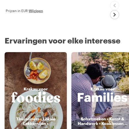
Prijzen in EUR
·
Wijzigen
Ervaringen voor elke interesse
Krakau voor
Krakau voor
Thuisdiners • Lokale
Schatzoeken • Kunst &
Lekkernijen •
Handwerk • Kooklessen
...
Voedselmarkten
...