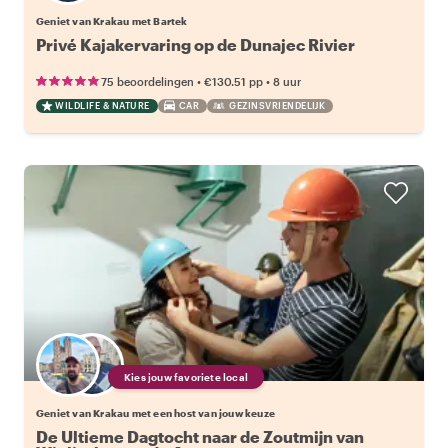
Geniet van Krakau met Bartek
Privé Kajakervaring op de Dunajec Rivier
•
•
75 beoordelingen
€130.51
pp
8 uur
WILDLIFE & NATURE
CAR
GEZINSVRIENDELIJK
Kies jouw favoriete local
Geniet van Krakau met een host van jouw keuze
De Ultieme Dagtocht naar de Zoutmijn van