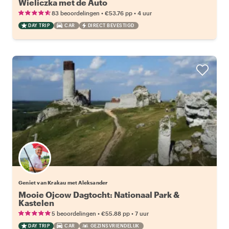
Wieliczka met de Auto
•
•
83 beoordelingen
€53.76
pp
4 uur
DAY TRIP
CAR
DIRECT BEVESTIGD
Geniet van Krakau met Aleksander
Mooie Ojcow Dagtocht: Nationaal Park &
Kastelen
•
•
5 beoordelingen
€55.88
pp
7 uur
DAY TRIP
CAR
GEZINSVRIENDELIJK