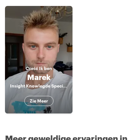
Cześć
Ik ben
Marek
Insight Knowlegde Specialist
Zie Meer
Meer geweldige ervaringen in