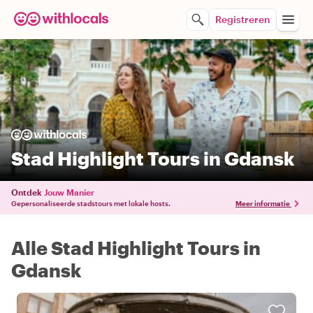
Registreren
Stad Highlight Tours in Gdansk
Ontdek
Jouw Manier
Gepersonaliseerde stadstours met lokale hosts.
Meer informatie
Alle Stad Highlight Tours in
Gdansk