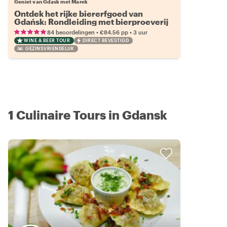
Geniet van Gdask met Marek
Ontdek het rijke biererfgoed van
Gdańsk: Rondleiding met bierproeverij
•
•
84 beoordelingen
€84.56
pp
3 uur
WINE & BEER TOUR
DIRECT BEVESTIGD
GEZINSVRIENDELIJK
1 Culinaire Tours in Gdansk