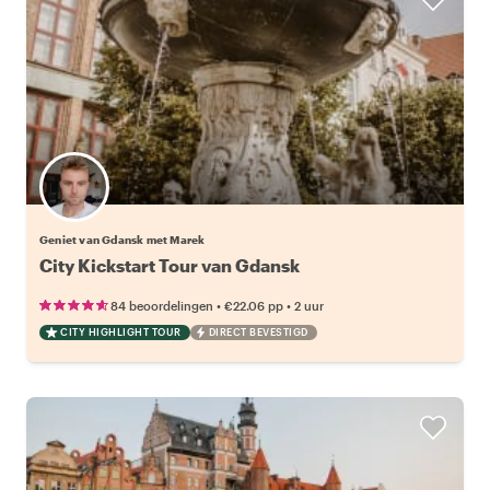
Geniet van Gdansk met Marek
City Kickstart Tour van Gdansk
•
•
84 beoordelingen
€22.06
pp
2 uur
CITY HIGHLIGHT TOUR
DIRECT BEVESTIGD