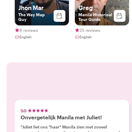
Jhon Mar
Greg
The Way Map
Manila Historical
Guy
Tour Guide
8 reviews
25 reviews
English
English
5.0
Onvergetelijk Manila met Juliet!
"Juliet liet ons "haar" Manila zien met zoveel