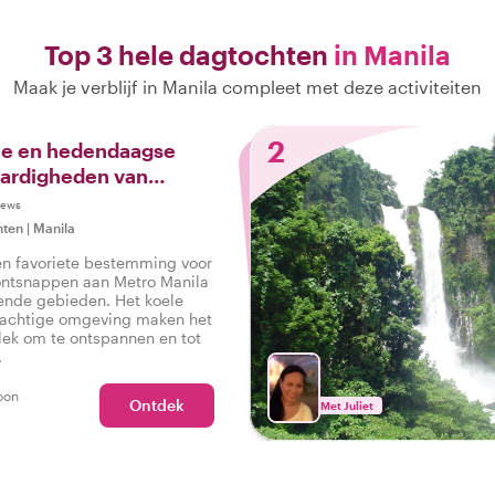
Top 3 hele dagtochten
in Manila
Maak je verblijf in Manila compleet met deze activiteiten
2
ele en hedendaagse
ardigheden van
iews
hten
|
Manila
en favoriete bestemming voor
ontsnappen aan Metro Manila
ende gebieden. Het koele
rachtige omgeving maken het
lek om te ontspannen en tot
.
oon
Ontdek
Met Juliet