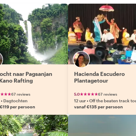
ocht naar Pagsanjan
Hacienda Escudero
Kano Rafting
Plantagetour
67 reviews
5.0
67 reviews
•
Dagtochten
12 uur
•
Off the beaten track to
 €119 per persoon
vanaf €135 per persoon