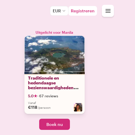
EUR
Registreren
Uitgelicht voor Manila
Traditionele en
hedendaagse
bezienswaardigheden
van Tagaytay
5.0
·
67 reviews
Vanaf
€118
/persoon
Boek nu