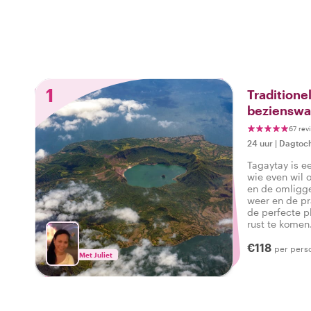
1
Tradition
bezienswa
Tagaytay
67 rev
24 uur
|
Dagtoc
Tagaytay is e
wie even wil 
en de omligg
weer en de p
de perfecte p
rust te komen
€118
per pers
Met Juliet