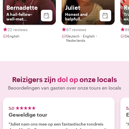
Bernadette
Juliet
R
A hail-fellow-
Honest and
Tr
well-met
helpfull.
ex
freelance Tour
cu
Guide, a true blue
22 reviews
67 reviews
8
of Manila
English
Deutsch・English・
De
Nederlands
Reizigers zijn
dol op
onze locals
Beoordelingen van gasten over onze tours en locals
5.0
5
Geweldige tour
E
"Juliet nam ons mee op een fantastische rondreis
"