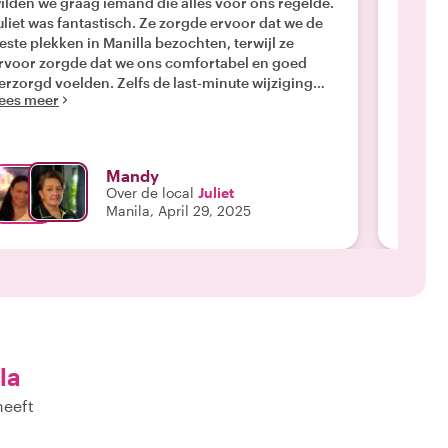
ilden we graag iemand die alles voor ons regelde.
dagtour
uliet was fantastisch. Ze zorgde ervoor dat we de
Anton.
este plekken in Manilla bezochten, terwijl ze
hadden 
rvoor zorgde dat we ons comfortabel en goed
haar ge
erzorgd voelden. Zelfs de last-minute wijziging
verkeer
ees meer
Lees m
anwege gewijzigde vluchten was geen probleem.
en deed
lles behalve maaltijden en boodschappen was
onderha
nbegrepen, waardoor het gemakkelijk was om
naar de
veral te komen. En onze chauffeur Anton was
Manilla
Mandy
eweldig. Perfect veilig in het hectische verkeer!
benade
Over de local
Juliet
e raden Juliet zeker aan iedereen aan 💜"
zorgden
Manila, April 29, 2025
werden 
la
heeft