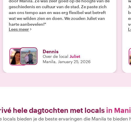
door Manila. Ze was zeer goed op de hoogte van de
w
geschiedenis en cultuur van de stad. Ze paste zich
J
aan ons tempo aan en was erg flexibel wat betreft
b
wat we wilden zien en doen. We zouden Juliet van
e
harte aanbevelen!"
v
Lees meer
L
v
A
i
o
Dennis
g
Over de local
Juliet
W
Manila, January 25, 2026
rivé hele dagtochten met locals
in Mani
 locals bieden je de beste ervaringen die Manila te bieden 