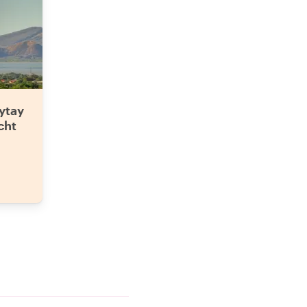
ytay
cht