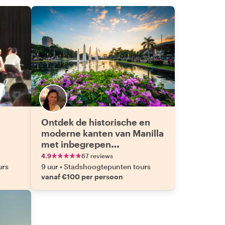
Ontdek de historische en
moderne kanten van Manilla
met inbegrepen
toegangsprijzen
4.9
67 reviews
urs
9 uur
•
Stadshoogtepunten tours
vanaf €100 per persoon