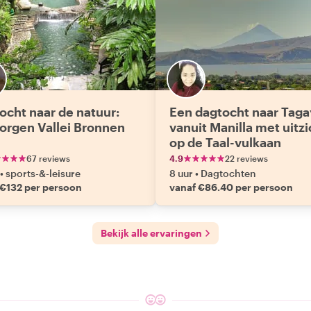
ocht naar de natuur:
Een dagtocht naar Taga
orgen Vallei Bronnen
vanuit Manilla met uitzi
op de Taal-vulkaan
67 reviews
4.9
22 reviews
•
sports-&-leisure
8 uur
•
Dagtochten
 €132 per persoon
vanaf €86.40 per persoon
Bekijk alle ervaringen