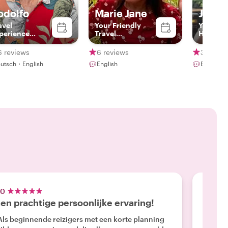
odolfo
Marie Jane
Joema
avel
Your Friendly
Your Loc
perience
Travel
Here Fo
rator
Companion in
Manila and
6 reviews
6 reviews
30 revi
Beyond
utsch・English
English
English
.0
5.0
en prachtige persoonlijke ervaring!
Het f
Als beginnende reizigers met een korte planning
"We heb