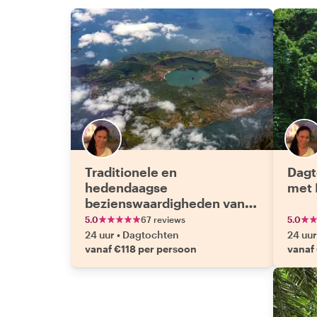
Traditionele en
Dagt
hedendaagse
met 
bezienswaardigheden van
Tagaytay
5.0
67 reviews
5.0
24 uur
•
Dagtochten
24 uur
vanaf €118 per persoon
vanaf