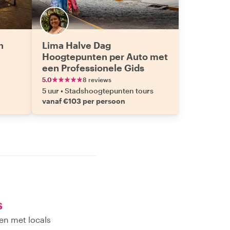
n
Lima Halve Dag
Hoogtepunten per Auto met
een Professionele Gids
5.0
8 reviews
5 uur
•
Stadshoogtepunten tours
vanaf €103 per persoon
s
en met locals