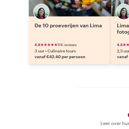
De 10 proeverijen van Lima
Lima
foto
4.8
114 reviews
4.8
3 uur
•
Culinaire tours
2,5 uu
vanaf €42.40 per persoon
vanaf
Leer over hu