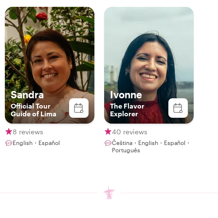
Sandra
Ivonne
Official Tour
The Flavor
Guide of Lima
Explorer
8 reviews
40 reviews
English・Español
Čeština・English・Español・
Português