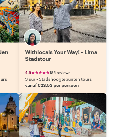
den
Withlocals Your Way! - Lima
o
Stadstour
4.9
185 reviews
ours
3 uur
•
Stadshoogtepunten tours
vanaf €23.53 per persoon