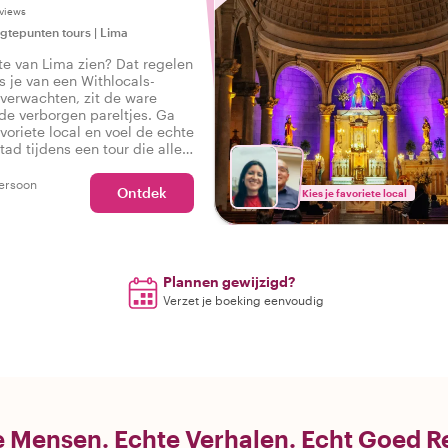
views
gtepunten tours
|
Lima
ste van Lima zien? Dat regelen
s je van een Withlocals-
verwachten, zit de ware
de verborgen pareltjes. Ga
voriete local en voel de echte
tad tijdens een tour die alles
 zodat je kunt zeggen: Ik heb
a ervaren!
ersoon
Ontdek
Kies je favoriete local
Plannen gewijzigd?
Verzet je boeking eenvoudig
 Mensen. Echte Verhalen. Echt Goed R