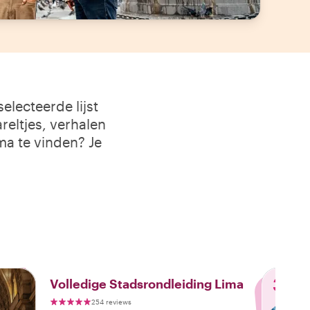
lecteerde lijst
reltjes, verhalen
ma te vinden? Je
3
Volledige Stadsrondleiding Lima
254 reviews