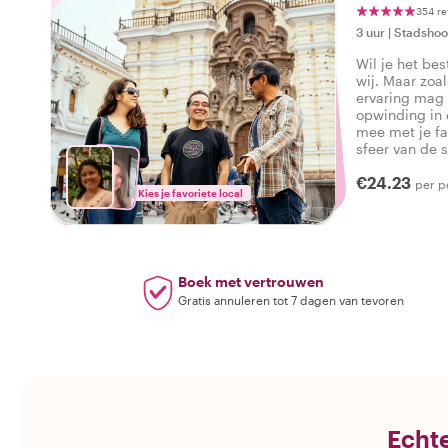
354 re
3 uur
|
Stadshoo
Wil je het be
wij. Maar zoal
ervaring mag 
opwinding in 
mee met je fa
sfeer van de s
in zich heeft,
€24.23
het echte Lim
per p
Kies je favoriete local
Boek met vertrouwen
Gratis annuleren tot 7 dagen van tevoren
Echte