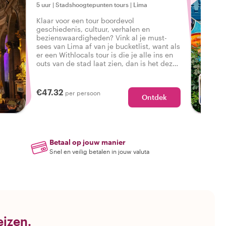
5 uur
|
Stadshoogtepunten tours
|
Lima
Klaar voor een tour boordevol
geschiedenis, cultuur, verhalen en
bezienswaardigheden? Vink al je must-
sees van Lima af van je bucketlist, want als
er een Withlocals tour is die je alle ins en
outs van de stad laat zien, dan is het deze
complete en gepersonaliseerde tour van
Lima.
€47.32
per persoon
Ontdek
M
Betaal op jouw manier
Snel en veilig betalen in jouw valuta
eizen.