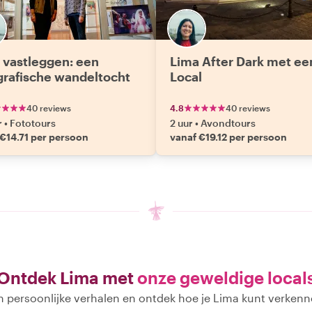
 vastleggen: een
Lima After Dark met ee
grafische wandeltocht
Local
40 reviews
4.8
40 reviews
r
•
Fototours
2 uur
•
Avondtours
 €14.71 per persoon
vanaf €19.12 per persoon
Ontdek Lima met
onze geweldige local
n persoonlijke verhalen en ontdek hoe je Lima kunt verkenn