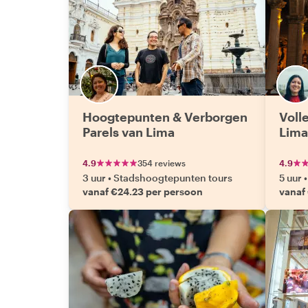
Hoogtepunten & Verborgen
Voll
Parels van Lima
Lima
4.9
354 reviews
4.9
3 uur
•
Stadshoogtepunten tours
5 uur
•
vanaf €24.23 per persoon
vanaf