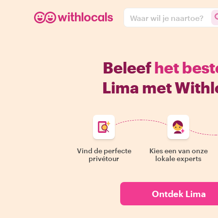
Waar wil je naartoe?
Beleef
het best
Lima met Withl
Vind de perfecte
Kies een van onze
privétour
lokale experts
Ontdek Lima