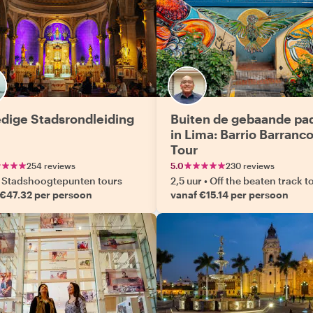
edige Stadsrondleiding
Buiten de gebaande pa
in Lima: Barrio Barranc
Tour
254 reviews
5.0
230 reviews
Stadshoogtepunten tours
2,5 uur
•
Off the beaten track t
 €47.32 per persoon
vanaf €15.14 per persoon