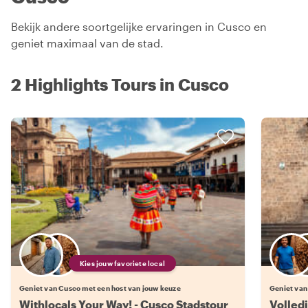
Bekijk andere soortgelijke ervaringen in Cusco en
geniet maximaal van de stad.
2 Highlights Tours in Cusco
Kies jouw favoriete local
Geniet van Cusco met een host van jouw keuze
Geniet van
Withlocals Your Way! - Cusco Stadstour
Volled