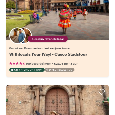
Kies jouw favoriete local
Geniet van Cusco met een host van jouw keuze
Withlocals Your Way! - Cusco Stadstour
•
•
169 beoordelingen
€22.06
pp
3 uur
CITY HIGHLIGHT TOUR
DIRECT BEVESTIGD