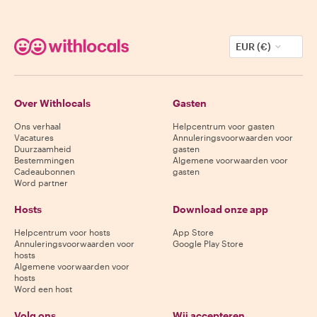
EUR (€)
Over Withlocals
Gasten
Ons verhaal
Helpcentrum voor gasten
Vacatures
Annuleringsvoorwaarden voor
Duurzaamheid
gasten
Bestemmingen
Algemene voorwaarden voor
Cadeaubonnen
gasten
Word partner
Hosts
Download onze app
Helpcentrum voor hosts
App Store
Annuleringsvoorwaarden voor
Google Play Store
hosts
Algemene voorwaarden voor
hosts
Word een host
Volg ons
Wij accepteren