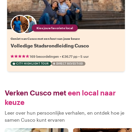
Kies jouw favoriete local
Geniet van Cusco met een host van jouw keuze
Volledige Stadsrondleiding Cusco
•
•
169 beoordelingen
€36.77
pp
5 uur
CITY HIGHLIGHT TOUR
DIRECT BEVESTIGD
Verken Cusco met
een local naar
keuze
Leer over hun persoonlijke verhalen, en ontdek hoe je
samen Cusco kunt ervaren