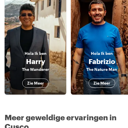
Hola
Ik ben
Hola
Ik ben
Harry
Fabrizio
The Wanderer
The Nature Man
Zie Meer
Zie Meer
Meer geweldige ervaringen in
Cusco