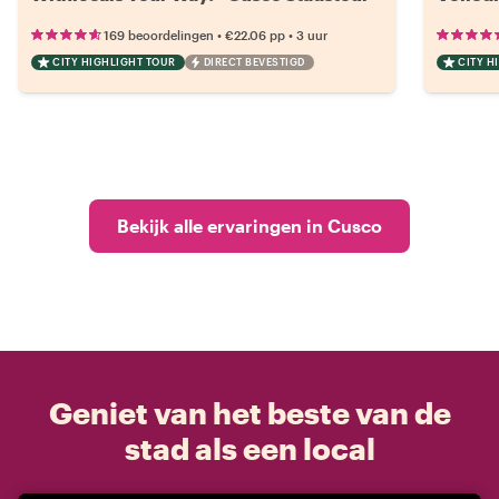
•
•
169 beoordelingen
€22.06
pp
3 uur
CITY HIGHLIGHT TOUR
DIRECT BEVESTIGD
CITY H
Bekijk alle ervaringen in Cusco
Geniet van het beste van de
stad als een local