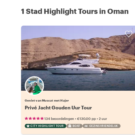
1 Stad Highlight Tours in Oman
Geniet van Muscat met Hajer
Privé Jacht Gouden Uur Tour
•
•
134 beoordelingen
€130.00
pp
2 uur
CITY HIGHLIGHT TOUR
BOAT
GEZINSVRIENDELIJK