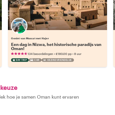
Geniet van Muscat met Hajer
Een dag in Nizwa, het historische paradijs van
Oman!
•
•
134 beoordelingen
€180.00
pp
8 uur
DAY TRIP
CAR
GEZINSVRIENDELIJK
 keuze
tdek hoe je samen Oman kunt ervaren