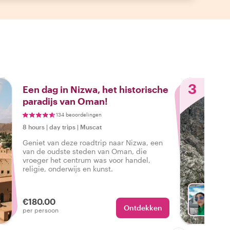
3
Een dag in Nizwa, het historische
paradijs van Oman!
134 beoordelingen
8 hours
|
day trips
|
Muscat
Geniet van deze roadtrip naar Nizwa, een
van de oudste steden van Oman, die
vroeger het centrum was voor handel,
religie, onderwijs en kunst.
€180.00
Ontdekken
Met Ha
per persoon