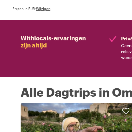
Prijzen in EUR
·
Wijzigen
Withlocals-ervaringen
Priv
zijn altijd
Geen 
reis 
wens
Alle Dagtrips in O