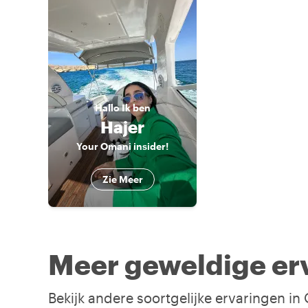
Hallo
Ik ben
Hajer
Your Omani insider!
Zie Meer
Meer geweldige er
Bekijk andere soortgelijke ervaringen i