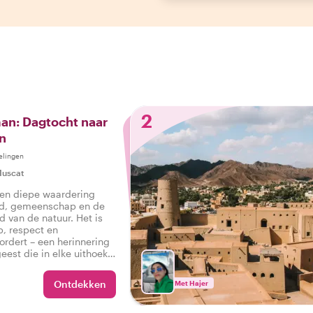
2
an: Dagtocht naar
n
elingen
uscat
een diepe waardering
ud, gemeenschap en de
d van de natuur. Het is
p, respect en
rdert – een herinnering
eest die in elke uithoek
 Oman te vinden is.
Ontdekken
Met Hajer