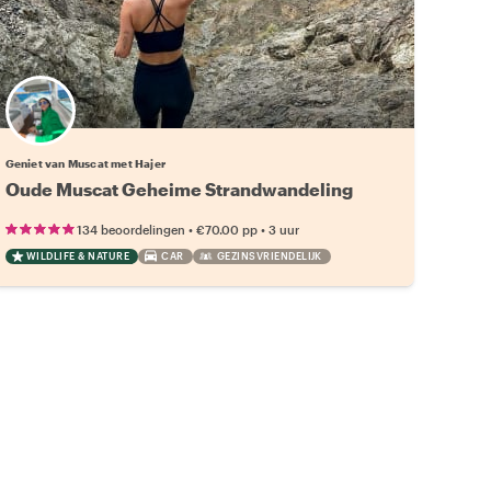
Geniet van Muscat met Hajer
Oude Muscat Geheime Strandwandeling
•
•
134 beoordelingen
€70.00
pp
3 uur
WILDLIFE & NATURE
CAR
GEZINSVRIENDELIJK