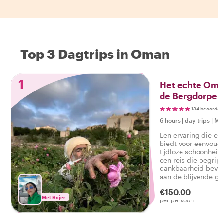
Top 3 Dagtrips in Oman
1
Het echte Om
de Bergdorpe
134 beoord
6 hours
|
day trips
|
M
Een ervaring die 
biedt voor eenvo
tijdloze schoonhei
een reis die begri
dankbaarheid bevo
aan de blijvende g
van het Sultanaat
€150.00
Met Hajer
per persoon