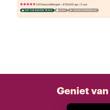
•
•
134 beoordelingen
€150.00
pp
5 uur
OFF THE BEATEN TRACK
BOAT
GEZINSVRIENDELIJK
Geniet van 