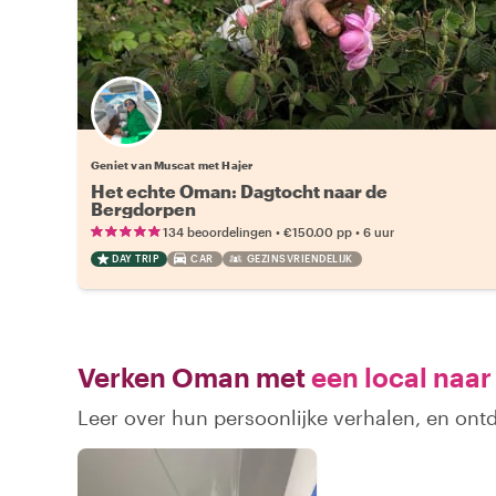
Geniet van Muscat met Hajer
Het echte Oman: Dagtocht naar de
Bergdorpen
•
•
134 beoordelingen
€150.00
pp
6 uur
DAY TRIP
CAR
GEZINSVRIENDELIJK
Verken Oman met
een local naar
Leer over hun persoonlijke verhalen, en on