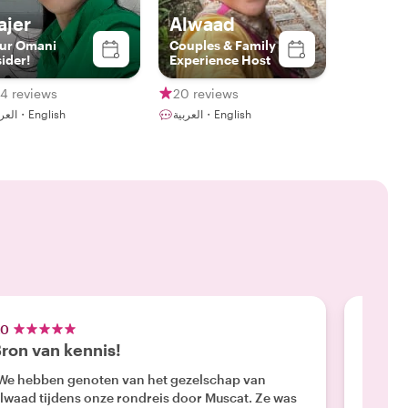
ajer
Alwaad
ur Omani
Couples & Family
sider!
Experience Host
4 reviews
20 reviews
العربية・English
العربية・English
.0
5.0
ron van kennis!
Stads
We hebben genoten van het gezelschap van
"We heb
lwaad tijdens onze rondreis door Muscat. Ze was
gehad! 