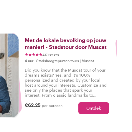
3
Met de lokale bevolking op jouw
manier! - Stadstour door Muscat
237 reviews
4 uur
|
Stadshoogtepunten tours
|
Muscat
Did you know that the Muscat tour of your
dreams exists? Yes, and it’s 100%
personalized and created by your local
host around your interests. Customize and
see only the places that spark your
interest. From classic landmarks to
neighborhood walks - your wishes are our
€62.25
command!
per persoon
Ontdek