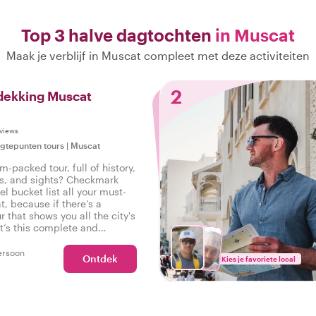
Top 3 halve dagtochten
in Muscat
Maak je verblijf in Muscat compleet met deze activiteiten
2
 dekking Muscat
views
gtepunten tours
|
Muscat
m-packed tour, full of history,
ies, and sights? Checkmark
el bucket list all your must-
, because if there’s a
r that shows you all the city's
it’s this complete and
tour of Muscat.
ersoon
Ontdek
Kies je favoriete local