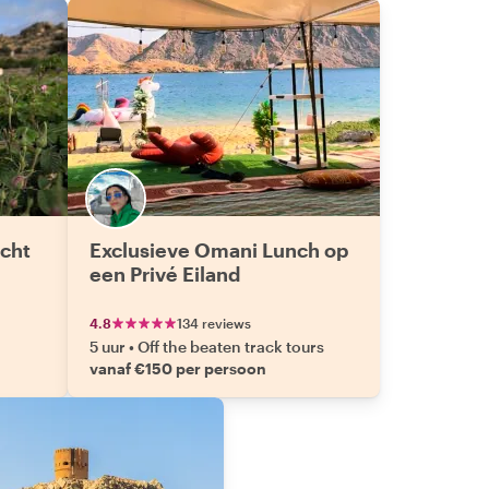
cht
Exclusieve Omani Lunch op
een Privé Eiland
4.8
134 reviews
5 uur
•
Off the beaten track tours
vanaf €150 per persoon