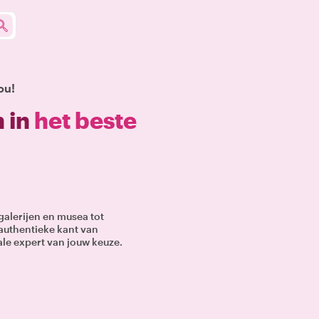
ou!
 in
het beste
 galerijen en musea tot
authentieke kant van
ale expert van jouw keuze.