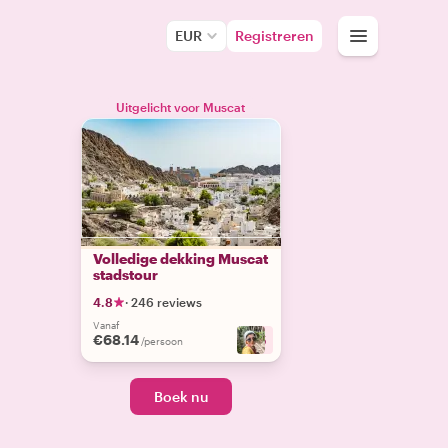
EUR
Registreren
Uitgelicht voor Muscat
Volledige dekking Muscat
stadstour
4.8
·
246 reviews
Vanaf
€68.14
+
5
/persoon
Boek nu