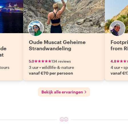
Oude Muscat Geheime
Footpri
 de
Strandwandeling
from R
at
5.0
134 reviews
4.8
tours
3 uur
•
wildlife-&-nature
4 uur
•
sp
vanaf €70 per persoon
vanaf €1
Bekijk alle ervaringen