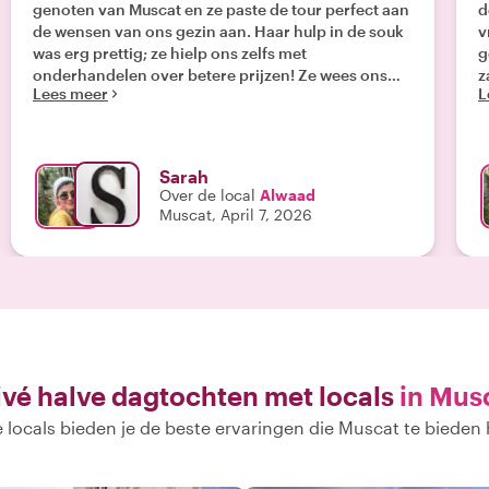
genoten van Muscat en ze paste de tour perfect aan
d
de wensen van ons gezin aan. Haar hulp in de souk
vr
was erg prettig; ze hielp ons zelfs met
g
onderhandelen over betere prijzen! Ze wees ons
z
Lees meer
L
zelfs op een paar schildpadden en grote vissen
O
vanaf de Corniche! "
g
a
g
Sarah
A
Over de local
Alwaad
m
Muscat, April 7, 2026
ivé halve dagtochten met locals
in Mus
 locals bieden je de beste ervaringen die Muscat te bieden 