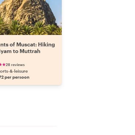
nts of Muscat: Hiking
iyam to Muttrah
28 reviews
orts-&-leisure
72 per persoon