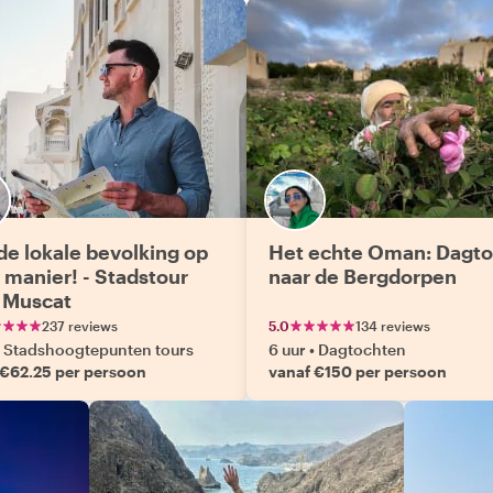
de lokale bevolking op
Het echte Oman: Dagto
 manier! - Stadstour
naar de Bergdorpen
 Muscat
237 reviews
5.0
134 reviews
Stadshoogtepunten tours
6 uur
•
Dagtochten
 €62.25 per persoon
vanaf €150 per persoon