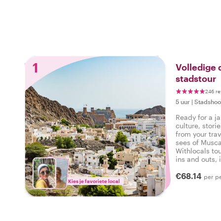
1
Volledige
stadstour
246 re
5 uur
|
Stadshoo
Ready for a ja
culture, stor
from your trav
sees of Muscat
Withlocals tou
ins and outs, 
personalized 
€68.14
per p
Kies je favoriete local