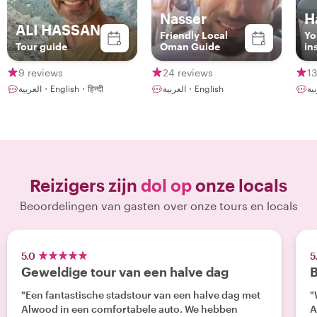
Nasser
H
ALI HASSAN
Friendly Local
Yo
Tour guide
Oman Guide
in
9 reviews
24 reviews
13
العربية・English
العربية・English・हिन्दी
Reizigers zijn
dol op
onze locals
Beoordelingen van gasten over onze tours en locals
5.0
5
Geweldige tour van een halve dag
B
"Een fantastische stadstour van een halve dag met
"
Alwood in een comfortabele auto. We hebben
A