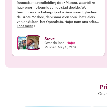
fantastische rondleiding door Muscat, waarbij ze
haar enorme kennis van de stad deelde. We
bezochten alle belangrijke bezienswaardigheden:
de Grote Moskee, de vismarkt en souk, het Paleis
van de Sultan, het Operahuis. Hajer nam ons zelfs
Lees meer
mee naar een winkelcentrum om wat winkels te
bekijken. Aan het einde van de tour wilden we
lunchen, dus Hajer nam ons mee naar een lokaal
Steve
Turks visrestaurant, hielp ons met bestellen en ging
Over de local
Hajer
met ons lunchen. Niets was te veel gevraagd voor
Muscat, May 3, 2026
Hajer. Een fantastische dag met een fantastische
lokale dame "
Pr
Onze