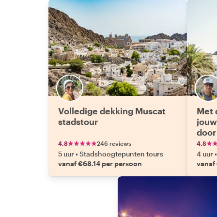
Volledige dekking Muscat
Met 
stadstour
jouw
door
4.8
246 reviews
4.8
5 uur
•
Stadshoogtepunten tours
4 uur
•
vanaf €68.14 per persoon
vanaf