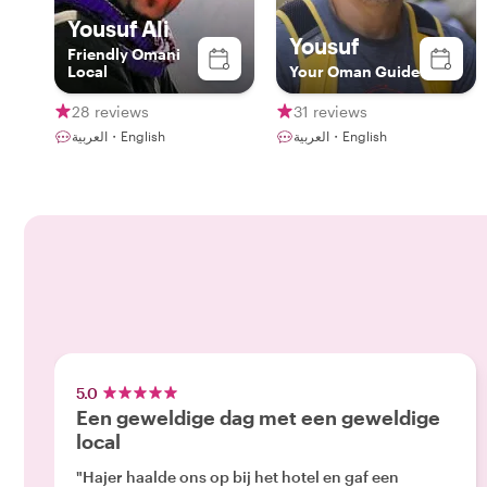
Yousuf Ali
Yousuf
Friendly Omani
Local
Your Oman Guide
28 reviews
31 reviews
العربية・English
العربية・English
5.0
Een geweldige dag met een geweldige
local
"Hajer haalde ons op bij het hotel en gaf een