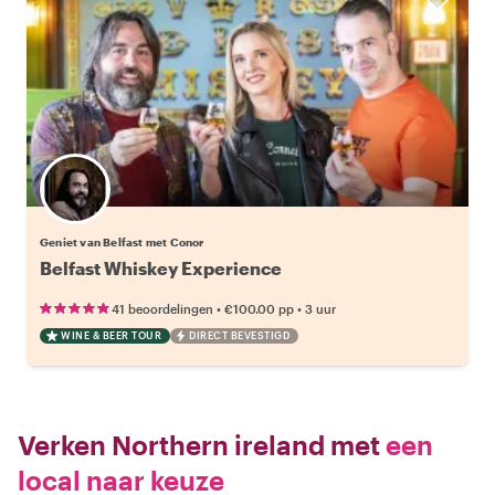
Geniet van Belfast met Conor
Belfast Whiskey Experience
•
•
41 beoordelingen
€100.00
pp
3 uur
WINE & BEER TOUR
DIRECT BEVESTIGD
Verken Northern ireland met
een
local naar keuze