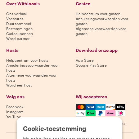
Over Withlocals
Gasten
Ons verhaal
Helpcentrum voor gasten
Vacatures
Annuleringsvoorwaarden voor
Duurzaamheid
gasten
Bestemmingen
Algemene voorwaarden voor
Cadeaubonnen
gasten
Word partner
Hosts
Download onze app
Helpcentrum voor hosts
App Store
Annuleringsvoorwaarden voor
Google Play Store
hosts
Algemene voorwaarden voor
hosts
Word een host
Volg ons
Wij accepteren
Mastercard, Visa, Amex, Di
Facebook
Instagram
YouTube
Beschikbaarheid varieert per bestemming
Cookie-toestemming
We gebruiken cookies om ervoor te zorgen