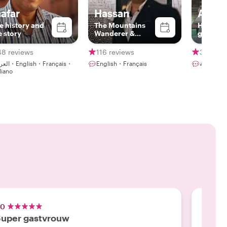
aafar
Hassan
Abdul
e history and
The Mountains
Happy h
e story
Wanderer &
good me
Marrakech
!!!
market secret
48 reviews
116 reviews
38 revi
places
glish・Français・
English・Français
ربية
aliano
.0
5.0
uper gastvrouw
Gewel