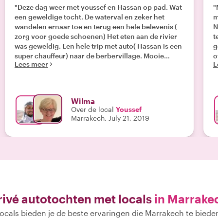
"Deze dag weer met youssef en Hassan op pad. Wat
"
een geweldige tocht. De waterval en zeker het
m
wandelen ernaar toe en terug een hele belevenis (
N
zorg voor goede schoenen) Het eten aan de rivier
t
was geweldig. Een hele trip met auto( Hassan is een
g
super chauffeur) naar de berbervillage. Mooie
o
Lees meer
L
uitzichten , het echte leven meemaken en thee
a
gedronken. Na afloop naar de wekelijkse
berbermarkt geweest. Zorg dat je vroeg gaat dan
ben je de drukte voor. Thanks Youssef for the great
Wilma
adventure."
Over de local
Youssef
Marrakech, July 21, 2019
rivé autotochten met locals
in Marrake
ocals bieden je de beste ervaringen die Marrakech te biede