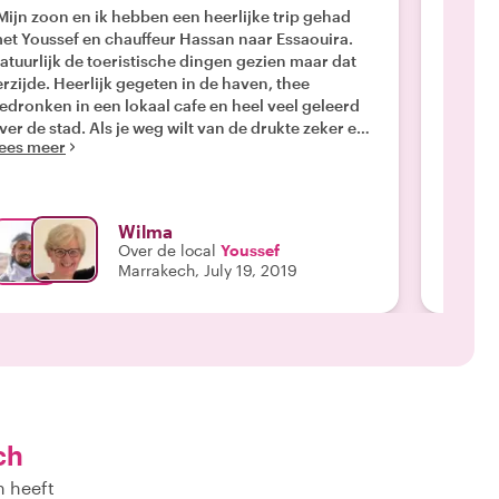
Mijn zoon en ik hebben een heerlijke trip gehad
"Het wa
et Youssef en chauffeur Hassan naar Essaouira.
ervarin
atuurlijk de toeristische dingen gezien maar dat
ongeloofli
erzijde. Heerlijk gegeten in de haven, thee
voor de
edronken in een lokaal cafe en heel veel geleerd
Youssef
ver de stad. Als je weg wilt van de drukte zeker een
heeft v
ees meer
Lees m
anrader en is de lange autorit zeker waard. "
Wilma
Over de local
Youssef
Marrakech, July 19, 2019
ch
n heeft