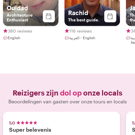
Ouidad
J
Rachid
Architecture
Th
Enthusiast
The best guide.
th
380 reviews
116 reviews
3
English
العربية・English
العربية・En
It
Reizigers zijn
dol op
onze locals
Beoordelingen van gasten over onze tours en locals
5.0
5
Super belevenis
S