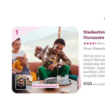
1
Stadsuitst
Ourzazate
979 re
13 uur
|
Dagtoch
Stel je voor: 
vanuit Marrak
onderweg stop
dorpjes, ongel
pareltjes. Kli
mogelijk tijd
Withlocals, w
€123
wijst!
per pers
Kies je favoriete local