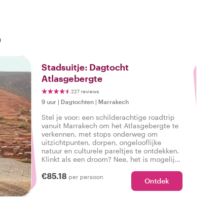
n
3
Stadsuitje: Dagtocht
Atlasgebergte
227 reviews
9 uur
|
Dagtochten
|
Marrakech
Stel je voor: een schilderachtige roadtrip
vanuit Marrakech om het Atlasgebergte te
verkennen, met stops onderweg om
uitzichtpunten, dorpen, ongelooflijke
natuur en culturele pareltjes te ontdekken.
Klinkt als een droom? Nee, het is mogelijk
tijdens een dagtrip van Withlocals met een
€85.18
lokale host die de weg wijst!
per persoon
Ontdek