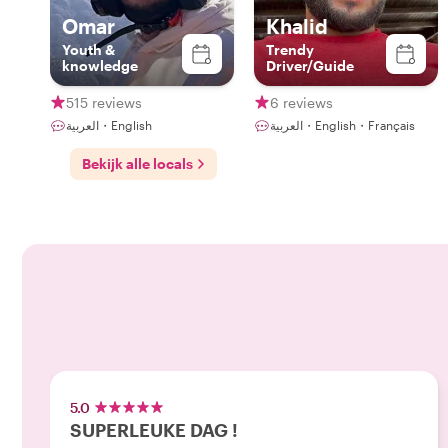
Omar
Khalid
Youth &
Trendy
knowledge
Driver/Guide
515 reviews
6 reviews
العربية・English・Français
العربية・English
Bekijk alle locals
5.0
SUPERLEUKE DAG !