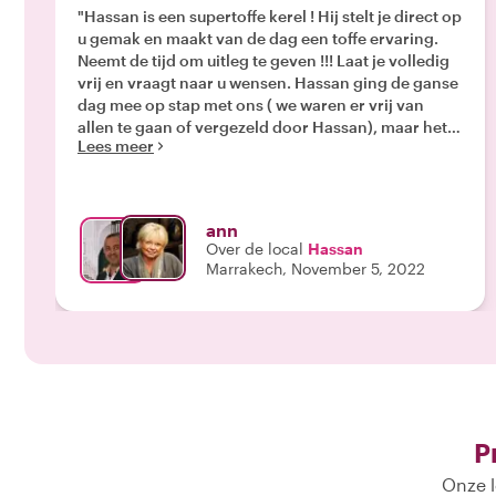
"Hassan is een supertoffe kerel ! Hij stelt je direct op
u gemak en maakt van de dag een toffe ervaring.
Neemt de tijd om uitleg te geven !!! Laat je volledig
vrij en vraagt naar u wensen. Hassan ging de ganse
dag mee op stap met ons ( we waren er vrij van
allen te gaan of vergezeld door Hassan), maar het is
Lees meer
een aanrader Hassan mee te nemen door de kleine
straatjes van Essaouira. Hij toonde ons de
toeristische kant en dan ook de lokale kant. We
gingen naar de haven en wandelden door de
ann
Soueks .... Honger? Dorst? Nood aan een plas-stop
Over de local
Hassan
? Hassan zoekt de properste zaken uit ! We namen
Marrakech, November 5, 2022
een lunch met uitzicht op zee....... HEEL LEKKER !
Hassan is een leuke man en houdt van eens een
grapje tussendoor ! En is een uitstekende fotograaf
!! Een aanrader !!! Ann-Frank-Myriam-Luc uit Belgie
"
P
Onze l