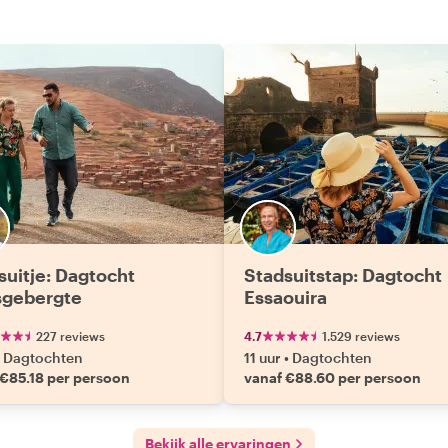
suitje: Dagtocht
Stadsuitstap: Dagtocht
sgebergte
Essaouira
227 reviews
4.7
1.529 reviews
Dagtochten
11 uur
•
Dagtochten
 €85.18 per persoon
vanaf €88.60 per persoon
Bekijk alle ervaringen