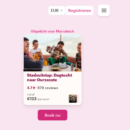
EUR
Registreren
Uitgelicht voor Marrakech
Stadsuitstap: Dagtocht
naar Ourzazate
4.7
·
979 reviews
Vanaf
€123
+
9
/persoon
Boek nu