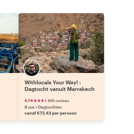
Withlocals Your Way! :
Dagtocht vanuit Marrakech
4.7
895 reviews
8 uur
•
Dagtochten
vanaf €72.43 per persoon