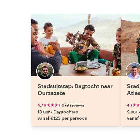
Stadsuitstap: Dagtocht naar
Stad
Ourzazate
Atla
4.7
979 reviews
4.7
13 uur
•
Dagtochten
9 uur
•
vanaf €123 per persoon
vanaf