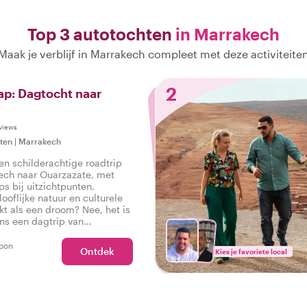
Top 3 autotochten
in Marrakech
Maak je verblijf in Marrakech compleet met deze activiteite
2
ap: Dagtocht naar
views
ten
|
Marrakech
een schilderachtige roadtrip
ech naar Ouarzazate, met
s bij uitzichtpunten,
ooflijke natuur en culturele
nkt als een droom? Nee, het is
ens een dagtrip van
aarbij een lokale host de weg
oon
Ontdek
Kies je favoriete local