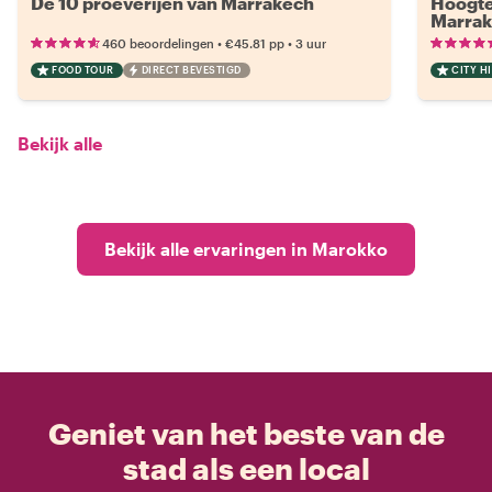
De 10 proeverijen van Marrakech
Hoogte
Marra
•
•
460 beoordelingen
€45.81
pp
3 uur
FOOD TOUR
DIRECT BEVESTIGD
CITY H
Bekijk alle
Bekijk alle ervaringen in Marokko
Geniet van het beste van de
stad als een local