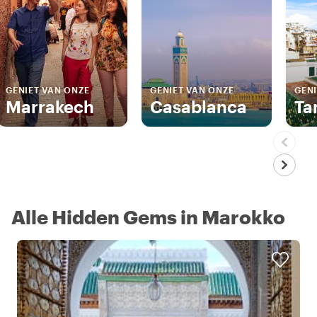
GENIET VAN ONZE
GENIET VAN ONZE
GENI
Marrakech
Casablanca
Ta
Alle Hidden Gems in Marokko