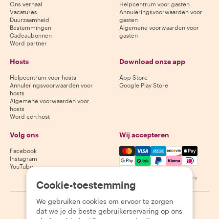
Ons verhaal
Helpcentrum voor gasten
Vacatures
Annuleringsvoorwaarden voor
Duurzaamheid
gasten
Bestemmingen
Algemene voorwaarden voor
Cadeaubonnen
gasten
Word partner
Hosts
Download onze app
Helpcentrum voor hosts
App Store
Annuleringsvoorwaarden voor
Google Play Store
hosts
Algemene voorwaarden voor
hosts
Word een host
Volg ons
Wij accepteren
Mastercard, Visa, Amex, Di
Facebook
Instagram
YouTube
Beschikbaarheid varieert per bestemming
Cookie-toestemming
We gebruiken cookies om ervoor te zorgen
©
2026
Withlocals.com
|
Privacybeleid
|
Cookies
|
Sitemap
dat we je de beste gebruikerservaring op ons