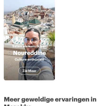
Salam aleikum
Ik ben
Noureddine
Culture enthusiast
Zie Meer
Meer geweldige ervaringen in