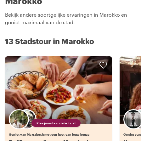
Marokko
Bekijk andere soortgelijke ervaringen in Marokko en
geniet maximaal van de stad.
13 Stadstour in Marokko
Kies jouw favoriete local
Geniet van Marrakesh met een host van jouw keuze
Geniet van