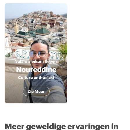
Salam aleikum
Ik ben
Noureddine
Culture enthusiast
Zie Meer
Meer geweldige ervaringen in