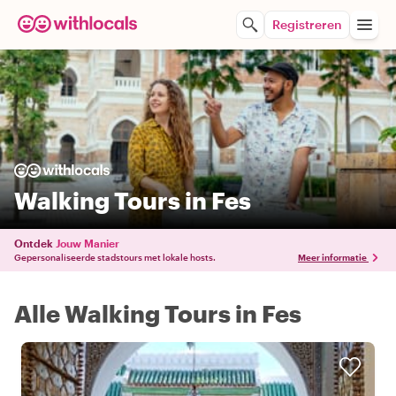
Registreren
Walking Tours in Fes
Ontdek
Jouw Manier
Gepersonaliseerde stadstours met lokale hosts.
Meer informatie
Alle Walking Tours in Fes