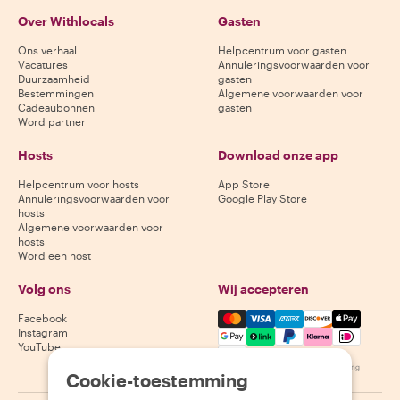
Over Withlocals
Gasten
Ons verhaal
Helpcentrum voor gasten
Vacatures
Annuleringsvoorwaarden voor
Duurzaamheid
gasten
Bestemmingen
Algemene voorwaarden voor
Cadeaubonnen
gasten
Word partner
Hosts
Download onze app
Helpcentrum voor hosts
App Store
Annuleringsvoorwaarden voor
Google Play Store
hosts
Algemene voorwaarden voor
hosts
Word een host
Volg ons
Wij accepteren
Mastercard, Visa, Amex, Di
Facebook
Instagram
YouTube
Beschikbaarheid varieert per bestemming
Cookie-toestemming