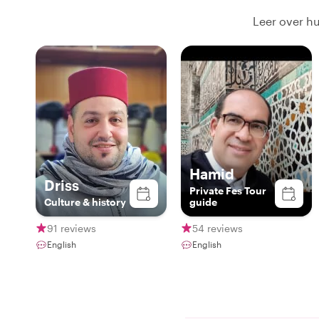
Leer over hu
Hamid
Driss
Private Fes Tour
Culture & history
guide
91 reviews
54 reviews
English
English