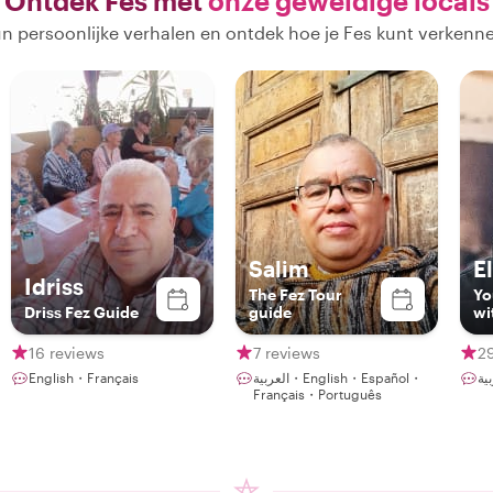
Ontdek Fes met
onze geweldige locals
n persoonlijke verhalen en ontdek hoe je Fes kunt verkenn
Salim
E
Idriss
The Fez Tour
Yo
Driss Fez Guide
guide
wi
16 reviews
7 reviews
2
English・Français
العربية・English・Español・
Français・Português