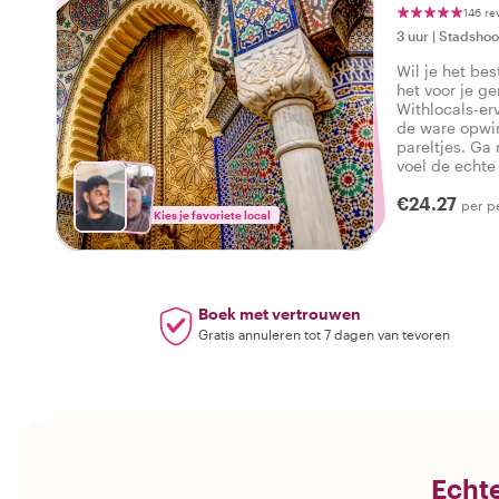
146 re
3 uur
|
Stadshoo
Wil je het be
het voor je g
Withlocals-er
de ware opwi
pareltjes. Ga 
voel de echte
tour die alles
€24.27
zeggen: Ik he
per p
Kies je favoriete local
Boek met vertrouwen
Gratis annuleren tot 7 dagen van tevoren
Echte