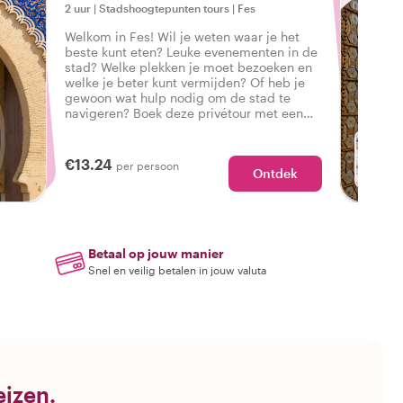
2 uur
|
Stadshoogtepunten tours
|
Fes
Welkom in Fes! Wil je weten waar je het
beste kunt eten? Leuke evenementen in de
stad? Welke plekken je moet bezoeken en
welke je beter kunt vermijden? Of heb je
gewoon wat hulp nodig om de stad te
navigeren? Boek deze privétour met een
local en krijg de perfecte introductie tot
Fes om je stedentrip goed te beginnen.
€13.24
per persoon
Ontdek
M
Betaal op jouw manier
Snel en veilig betalen in jouw valuta
eizen.