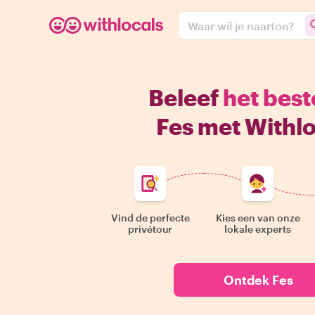
Waar wil je naartoe?
Beleef
het best
Fes met Withlo
Vind de perfecte
Kies een van onze
privétour
lokale experts
Ontdek Fes