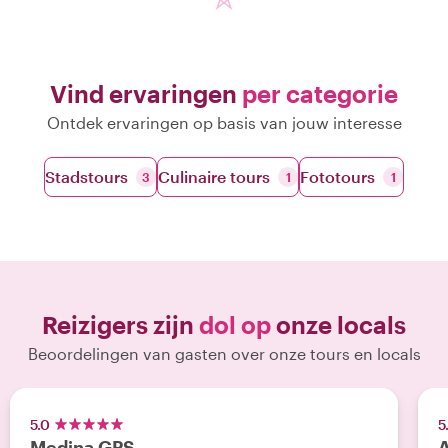
Vind ervaringen
per categorie
Ontdek ervaringen op basis van jouw interesse
Stadstours
Culinaire tours
Fototours
3
1
1
Reizigers zijn
dol op
onze locals
Beoordelingen van gasten over onze tours en locals
5.0
5
Medina GPS
A