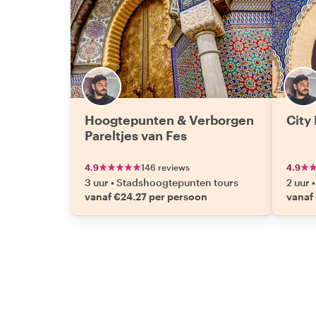
Hoogtepunten & Verborgen
City 
Pareltjes van Fes
4.9
146 reviews
4.9
3 uur
•
Stadshoogtepunten tours
2 uur
•
vanaf €24.27 per persoon
vanaf