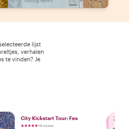
lecteerde lijst
reltjes, verhalen
es te vinden? Je
3
City Kickstart Tour: Fes
119 reviews