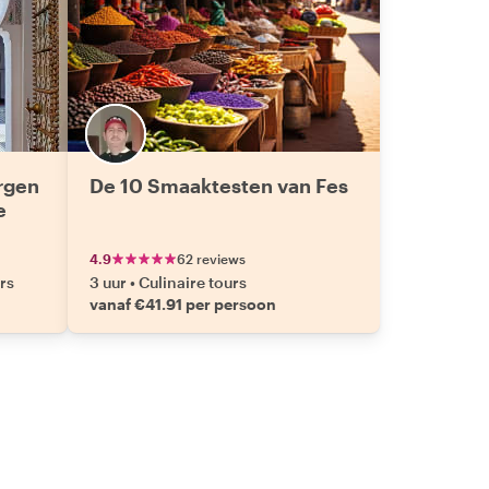
rgen
De 10 Smaaktesten van Fes
e
4.9
62 reviews
rs
3 uur
•
Culinaire tours
vanaf €41.91 per persoon