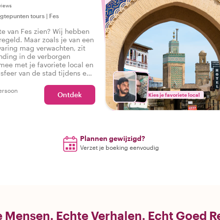
views
gtepunten tours
|
Fes
ste van Fes zien? Wij hebben
eregeld. Maar zoals je van een
varing mag verwachten, zit
nding in de verborgen
mee met je favoriete local en
 sfeer van de stad tijdens een
 in zich heeft, zodat je kunt
b het echte Fes ervaren!
ersoon
Ontdek
Kies je favoriete local
Plannen gewijzigd?
Verzet je boeking eenvoudig
 Mensen. Echte Verhalen. Echt Goed R