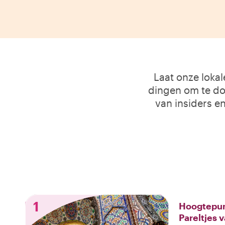
Laat onze loka
dingen om te doe
van insiders en
1
Hoogtepun
Pareltjes 