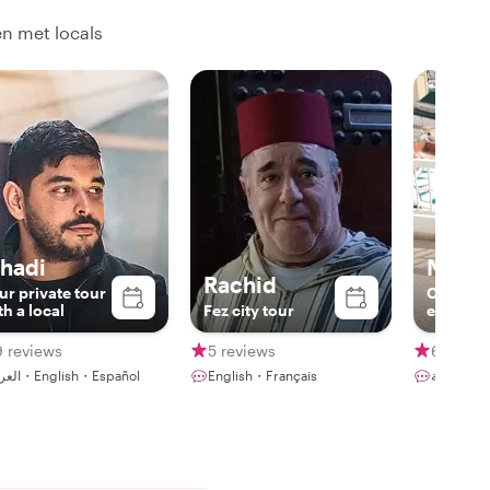
en met locals
lhadi
Noure
Rachid
ur private tour
Culture
th a local
Fez city tour
enthusia
9 reviews
5 reviews
68 revi
العربية・English・Español
English・Français
عربية