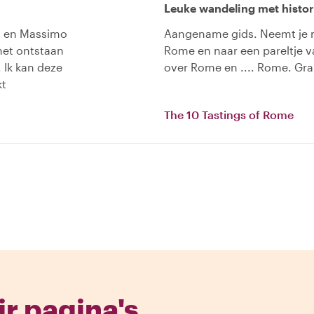
Leuke wandeling met histori
en en Massimo
Aangename gids. Neemt je m
 het ontstaan
Rome en naar een pareltje v
 Ik kan deze
over Rome en .... Rome. Gra
kt
The 10 Tastings of Rome
r pagina's