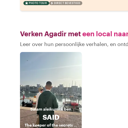
PHOTO TOUR
DIRECT BEVESTIGD
Verken Agadir met
een local naa
Leer over hun persoonlijke verhalen, en ont
Salam aleikum
Ik ben
SAID
The keeper of the secrets of Agadir