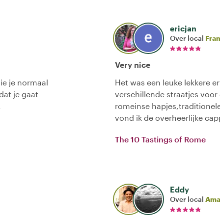
ericjan
Over local
Fra
Very nice
ie je normaal
Het was een leuke lekkere e
dat je gaat
verschillende straatjes voor
.
romeinse hapjes,traditionel
vond ik de overheerlijke ca
The 10 Tastings of Rome
Eddy
Over local
Ama