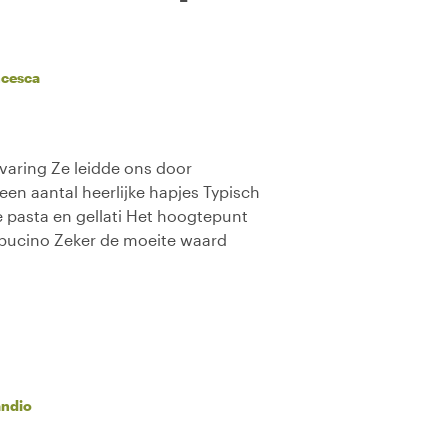
ncesca
rvaring Ze leidde ons door
 een aantal heerlijke hapjes Typisch
e pasta en gellati Het hoogtepunt
ppucino Zeker de moeite waard
ndio