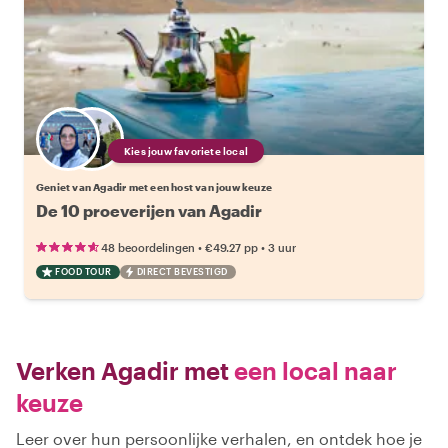
Kies jouw favoriete local
Geniet van Agadir met een host van jouw keuze
De 10 proeverijen van Agadir
•
•
48 beoordelingen
€49.27
pp
3 uur
FOOD TOUR
DIRECT BEVESTIGD
Verken Agadir met
een local naar
keuze
Leer over hun persoonlijke verhalen, en ontdek hoe je