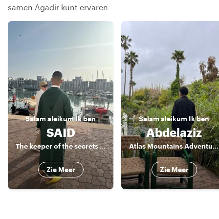
samen Agadir kunt ervaren
Salam aleikum
Ik ben
Salam aleikum
Ik ben
SAID
Abdelaziz
The keeper of the secrets of Agadir
Atlas Mountains Adventure Guide & Amazigh Culture Expert
Zie Meer
Zie Meer