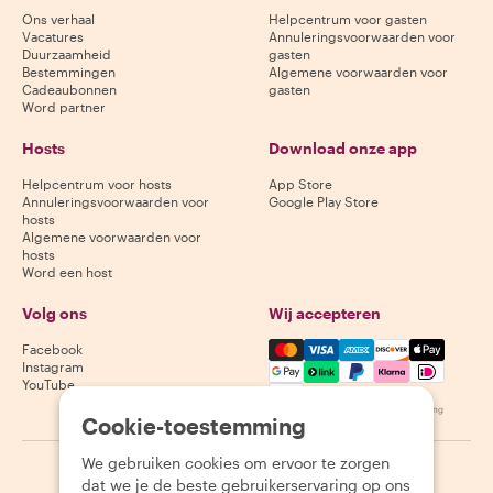
Ons verhaal
Helpcentrum voor gasten
Vacatures
Annuleringsvoorwaarden voor
Duurzaamheid
gasten
Bestemmingen
Algemene voorwaarden voor
Cadeaubonnen
gasten
Word partner
Hosts
Download onze app
Helpcentrum voor hosts
App Store
Annuleringsvoorwaarden voor
Google Play Store
hosts
Algemene voorwaarden voor
hosts
Word een host
Volg ons
Wij accepteren
Mastercard, Visa, Amex, Di
Facebook
Instagram
YouTube
Beschikbaarheid varieert per bestemming
Cookie-toestemming
We gebruiken cookies om ervoor te zorgen
©
2026
Withlocals.com
|
Privacybeleid
|
Cookies
|
Sitemap
dat we je de beste gebruikerservaring op ons