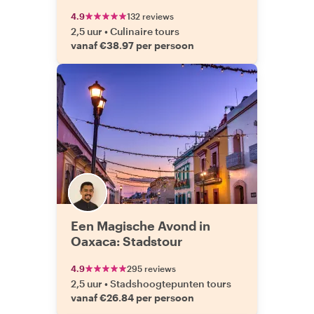
4.9
132 reviews
2,5 uur
•
Culinaire tours
vanaf €38.97 per persoon
Een Magische Avond in
Oaxaca: Stadstour
4.9
295 reviews
2,5 uur
•
Stadshoogtepunten tours
vanaf €26.84 per persoon