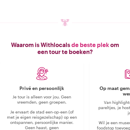
Waarom is Withlocals
de beste plek
om
een tour te boeken?
Privé en persoonlijk
Op maat gema
we
Je tour is alleen voor jou. Geen
vreemden, geen groepen.
Van highlight
pareltjes, je hos
Je ervaart de stad een-op-een (of
j
met je eigen reisgezelschap) op een
ontspannen, persoonlijke manier.
Wil je een muse
Geen haast, geen
foodstop toevoeg