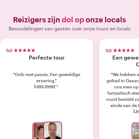
Reizigers zijn
dol op
onze locals
Beoordelingen van gasten over onze tours en locals
5.0
5.0
Perfecte tour
Een gewel
"Gids met passie. Een geweldige
"We hebben e
ervaring."
gehad in Oaxac
Lees meer
ons mee op
fantastisch ete
nooit besteld 
einde van de
Le
naar een restaur
serveerde die
gegeten. Ze war
die met een M
Dankje