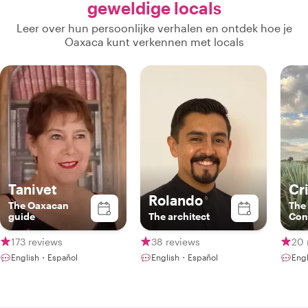
geweldige locals
Leer over hun persoonlijke verhalen en ontdek hoe je
Oaxaca kunt verkennen met locals
Tanivet
Cr
Rolando
The Oaxacan
The 
guide
The architect
Con
173 reviews
38 reviews
20 
English・Español
English・Español
Eng