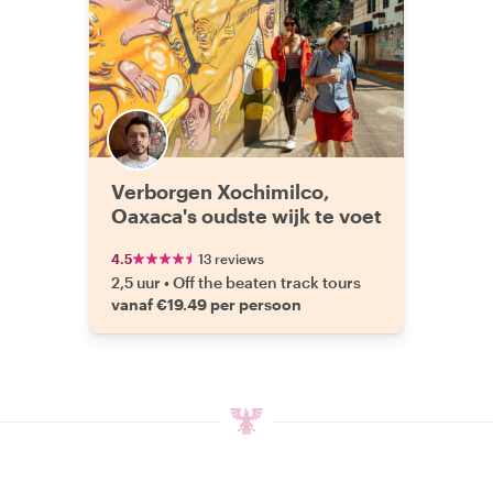
Verborgen Xochimilco,
Oaxaca's oudste wijk te voet
4.5
13 reviews
2,5 uur
•
Off the beaten track tours
vanaf €19.49 per persoon