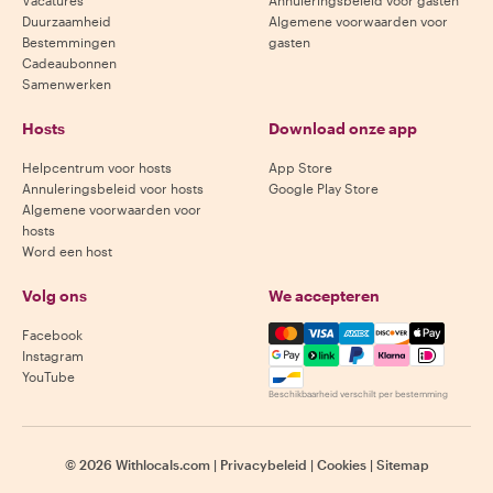
Vacatures
Annuleringsbeleid voor gasten
Duurzaamheid
Algemene voorwaarden voor
Bestemmingen
gasten
Cadeaubonnen
Samenwerken
Hosts
Download onze app
Helpcentrum voor hosts
App Store
Annuleringsbeleid voor hosts
Google Play Store
Algemene voorwaarden voor
hosts
Word een host
Volg ons
We accepteren
Mastercard, Visa, Amex, Di
Facebook
Instagram
YouTube
Beschikbaarheid verschilt per bestemming
©
2026
Withlocals.com
|
Privacybeleid
|
Cookies
|
Sitemap