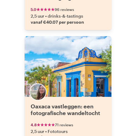
5.0
96 reviews
2,5 uur
•
drinks-&-tastings
vanaf €40.07 per persoon
Oaxaca vastleggen: een
fotografische wandeltocht
4.8
71 reviews
2,5 uur
•
Fototours