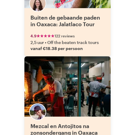
Buiten de gebaande paden
in Oaxaca: Jalatlaco Tour
4.9
122 reviews
2,5 uur
•
Off the beaten track tours
vanaf €18.38 per persoon
Mezcal en Antojitos na
zonsondergang in Oaxaca