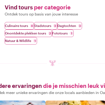
Vind tours
per categorie
Ontdek tours op basis van jouw interesse
Culinaire tours
Stadstours
Dagtochten
4
3
3
Onontdekte plekken tours
Fototours
2
1
Natuur & Wildlife
1
ere ervaringen
die je misschien leuk v
ek meer unieke ervaringen die onze locals aanbieden in O