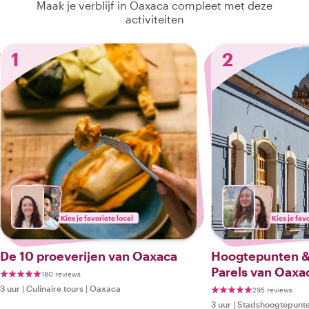
Maak je verblijf in Oaxaca compleet met deze
activiteiten
1
2
Kies je favoriete local
Kies je fav
De 10 proeverijen van Oaxaca
Hoogtepunten &
Parels van Oaxa
180 reviews
3 uur
|
Culinaire tours
|
Oaxaca
295 reviews
3 uur
|
Stadshoogtepunte