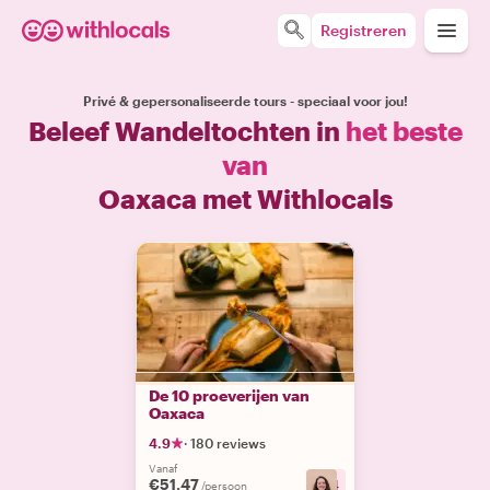
Registreren
Privé & gepersonaliseerde tours - speciaal voor jou!
Beleef Wandeltochten in
het beste
van
Oaxaca met Withlocals
De 10 proeverijen van
Oaxaca
4.9
·
180 reviews
Vanaf
€51.47
+
4
/persoon