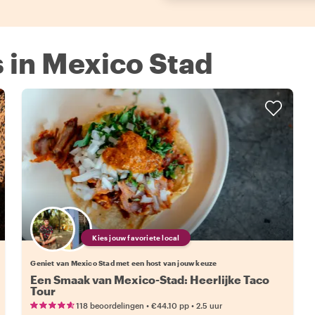
s in Mexico Stad
Kies jouw favoriete local
Geniet van Mexico Stad met een host van jouw keuze
Een Smaak van Mexico-Stad: Heerlijke Taco
Tour
•
•
118 beoordelingen
€44.10
pp
2.5 uur