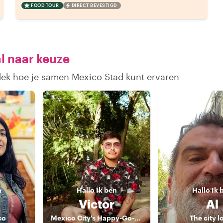
FOOD TOUR
DIRECT BEVESTIGD
l naar keuze
dek hoe je samen Mexico Stad kunt ervaren
n
Hallo
Ik ben
Hallo
Ik 
Victor
Al
co
Mexico City's Happy-Go-Lucky Guide
The city l