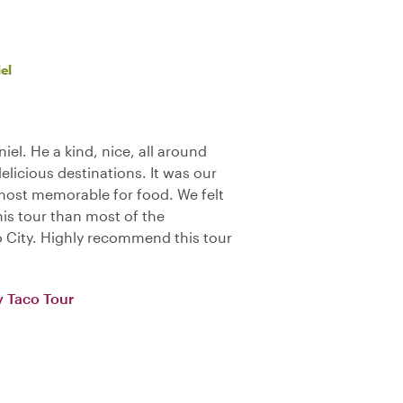
el
iel. He a kind, nice, all around
delicious destinations. It was our
 most memorable for food. We felt
his tour than most of the
o City. Highly recommend this tour
y Taco Tour