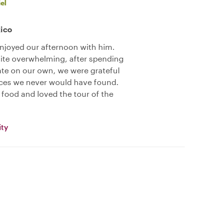
el
xico
enjoyed our afternoon with him.
ite overwhelming, after spending
ate on our own, we were grateful
ces we never would have found.
g food and loved the tour of the
ity