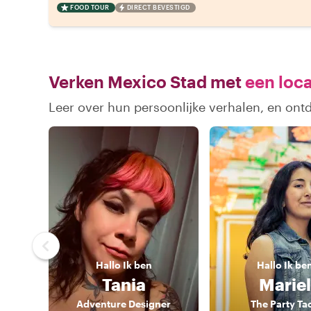
FOOD TOUR
DIRECT BEVESTIGD
Verken Mexico Stad met
een loca
Leer over hun persoonlijke verhalen, en ont
Hallo
Ik ben
Hallo
Ik be
Tania
Mariel
Adventure Designer
The Party Ta