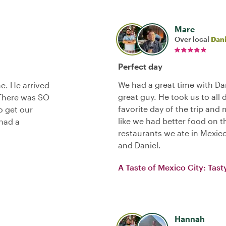
Marc
Over local
Dani
Perfect day
We had a great time with Dan
e. He arrived
great guy. He took us to all 
 There was SO
favorite day of the trip and
o get our
like we had better food on t
had a
restaurants we ate in Mexic
and Daniel.
A Taste of Mexico City: Tast
Hannah