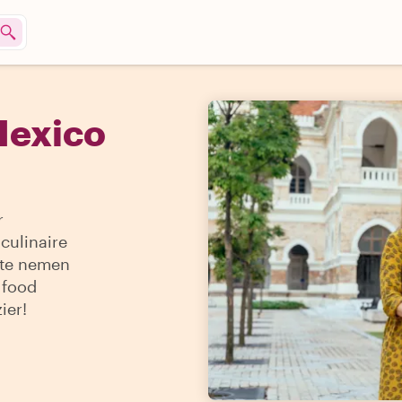
Mexico
r
culinaire
 te nemen
 food
ier!