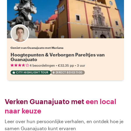
Geniet van Guanajuato met Mariana
Hoogtepunten & Verborgen Pareltjes van
Guanajuato
•
•
4 beoordelingen
€32.35
pp
3 uur
CITY HIGHLIGHT TOUR
DIRECT BEVESTIGD
Verken Guanajuato met
een local
naar keuze
Leer over hun persoonlijke verhalen, en ontdek hoe je
samen Guanajuato kunt ervaren