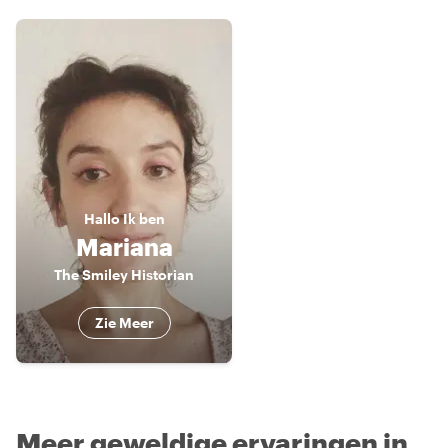
Hallo
Ik ben
Mariana
The Smiley Historian
Zie Meer
Meer geweldige ervaringen in