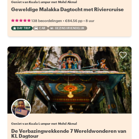
Geniet van Kuala Lumpur met Mohd Akmal
Geweldige Malakka Dagtocht met Riviercruise
•
•
138 beoordelingen
€84.56
pp
8 uur
DAY TRIP
CAR
GEZINSVRIENDELIJK
Geniet van Kuala Lumpur met Mohd Akmal
De Verbazingwekkende 7 Wereldwonderen van
KL Dagtour