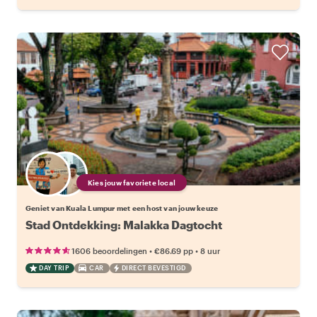
Kies jouw favoriete local
Geniet van Kuala Lumpur met een host van jouw keuze
Stad Ontdekking: Malakka Dagtocht
•
•
1606 beoordelingen
€86.69
pp
8 uur
DAY TRIP
CAR
DIRECT BEVESTIGD