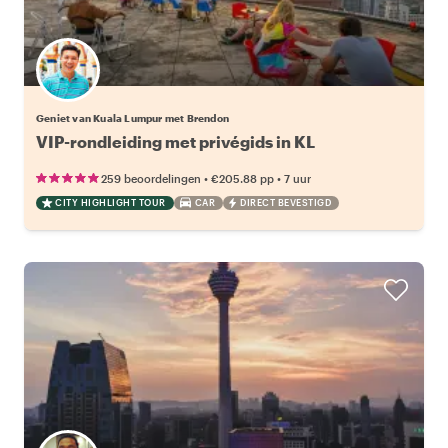
Geniet van Kuala Lumpur met Brendon
VIP-rondleiding met privégids in KL
•
•
259 beoordelingen
€205.88
pp
7 uur
CITY HIGHLIGHT TOUR
CAR
DIRECT BEVESTIGD