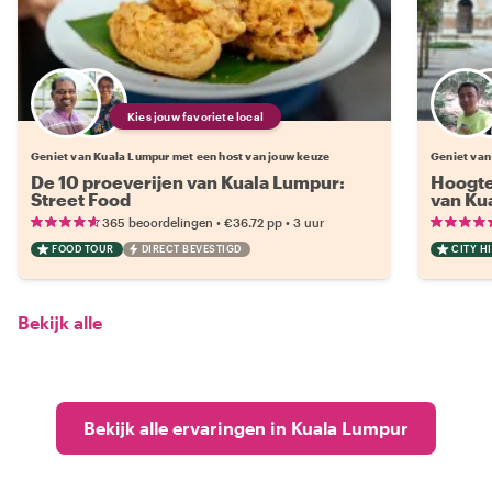
Kies jouw favoriete local
Geniet van Kuala Lumpur met een host van jouw keuze
Geniet van
De 10 proeverijen van Kuala Lumpur:
Hoogte
Street Food
van Ku
•
•
365 beoordelingen
€36.72
pp
3 uur
FOOD TOUR
DIRECT BEVESTIGD
CITY H
Bekijk alle
Bekijk alle ervaringen in Kuala Lumpur