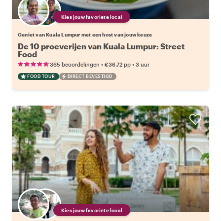
Kies jouw favoriete local
Geniet van Kuala Lumpur met een host van jouw keuze
De 10 proeverijen van Kuala Lumpur: Street
Food
•
•
365 beoordelingen
€36.72
pp
3 uur
FOOD TOUR
DIRECT BEVESTIGD
Kies jouw favoriete local