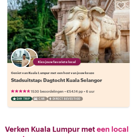
Kies jouw favoriete local
Geniet van Kuala Lumpur met een host van jouw keuze
Stadsuitstap: Dagtocht Kuala Selangor
•
•
1530 beoordelingen
€54.14
pp
6 uur
DAY TRIP
CAR
DIRECT BEVESTIGD
Verken Kuala Lumpur met
een local