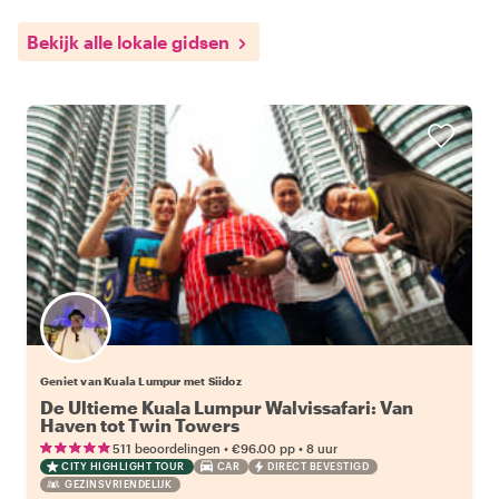
Bekijk alle lokale gidsen
Geniet van Kuala Lumpur met Siidoz
De Ultieme Kuala Lumpur Walvissafari: Van
Haven tot Twin Towers
•
•
511 beoordelingen
€96.00
pp
8 uur
CITY HIGHLIGHT TOUR
CAR
DIRECT BEVESTIGD
GEZINSVRIENDELIJK