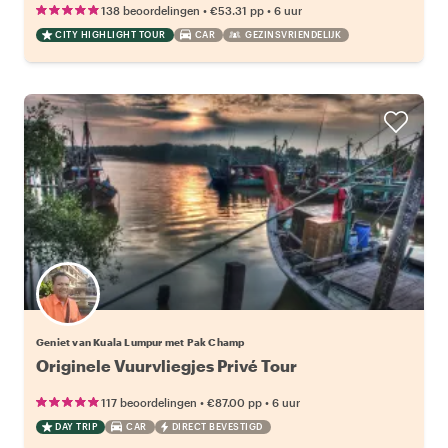
•
•
138 beoordelingen
€53.31
pp
6 uur
CITY HIGHLIGHT TOUR
CAR
GEZINSVRIENDELIJK
Geniet van Kuala Lumpur met Pak Champ
Originele Vuurvliegjes Privé Tour
•
•
117 beoordelingen
€87.00
pp
6 uur
DAY TRIP
CAR
DIRECT BEVESTIGD