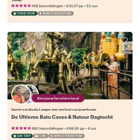
•
•
368 beoordelingen
€32.37
pp
2.5 uur
FOOD TOUR
DIRECT BEVESTIGD
Kies jouw favoriete local
Geniet van Kuala Lumpur met een host van jouw keuze
De Ultieme Batu Caves & Natuur Dagtocht
•
•
480 beoordelingen
€68.90
pp
4 uur
DAY TRIP
CAR
DIRECT BEVESTIGD