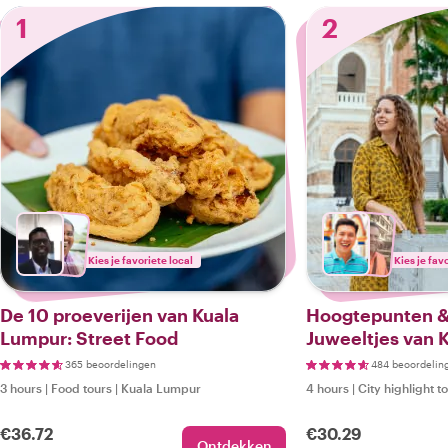
1
2
Kies je favoriete local
Kies je fav
De 10 proeverijen van Kuala
Hoogtepunten &
Lumpur: Street Food
Juweeltjes van 
365 beoordelingen
484 beoordelin
3 hours
|
Food tours
|
Kuala Lumpur
4 hours
|
City highlight t
€36.72
€30.29
Ontdekken