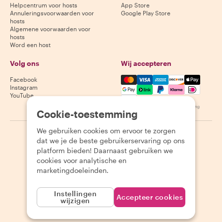
Helpcentrum voor hosts
App Store
Annuleringsvoorwaarden voor
Google Play Store
hosts
Algemene voorwaarden voor
hosts
Word een host
Volg ons
Wij accepteren
Mastercard, Visa, Amex, Di
Facebook
Instagram
YouTube
Beschikbaarheid varieert per bestemming
Cookie-toestemming
We gebruiken cookies om ervoor te zorgen
©
2026
Withlocals.com
|
Privacybeleid
|
Cookies
|
Sitemap
dat we je de beste gebruikerservaring op ons
platform bieden! Daarnaast gebruiken we
cookies voor analytische en
marketingdoeleinden.
Instellingen
Accepteer cookies
wijzigen