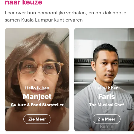
naar keuze
Leer over hun persoonlijke verhalen, en ontdek hoe je
samen Kuala Lumpur kunt ervaren
Hello
Ik ben
Hello
Ik ben
Manjeet
Faris
Culture & Food Storyteller
The Musical Chef
Zie Meer
Zie Meer